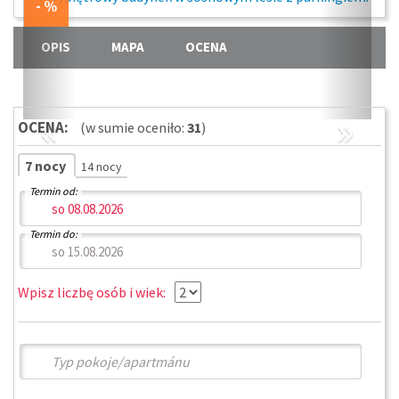
OPIS
MAPA
OCENA
«
»
OCENA:
(w sumie oceniło:
31
)
7 nocy
14 nocy
Termin od:
Termin do:
Wpisz liczbę osób i wiek: