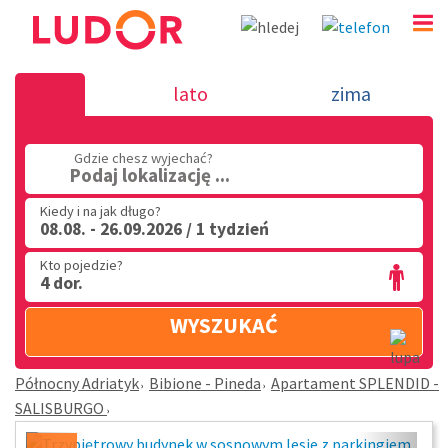
Apartament SPLENDID - SALISBURGO - Bibione - Pi
lato
zima
Północny Adriatyk
(32) 720 60 56
Gdzie chesz wyjechać?
Podaj lokalizację ...
PN - PT: 9.00 - 15.00
Kiedy i na jak długo?
08.08. - 26.09.2026 / 1 tydzień
Kto pojedzie?
4 dor.
WYSZUKAĆ
Północny Adriatyk
Bibione - Pineda
Apartament SPLENDID -
SALISBURGO