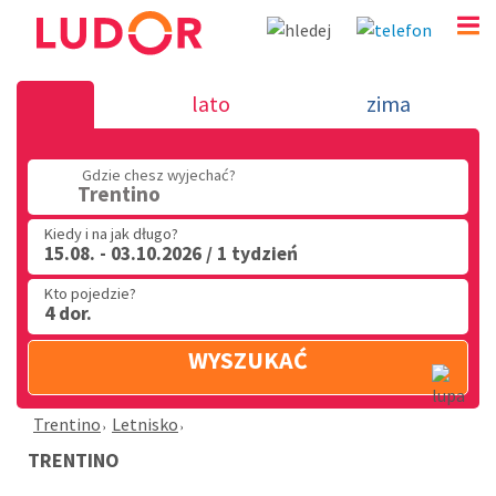
Trentino
lato
zima
(32) 720 60 56
Gdzie chesz wyjechać?
PN - PT: 9.00 - 15.00
Trentino
Kiedy i na jak długo?
15.08. - 03.10.2026 / 1 tydzień
Kto pojedzie?
4 dor.
WYSZUKAĆ
Trentino
Letnisko
TRENTINO