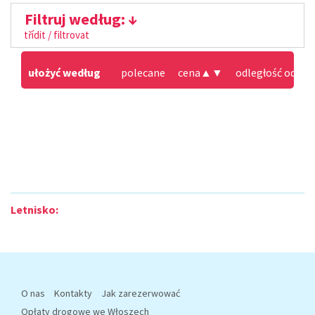
Filtruj według:
třídit / filtrovat
ułożyć według
polecane
cena
▲
▼
odległość od pla
Letnisko:
O nas
Kontakty
Jak zarezerwować
Opłaty drogowe we Włoszech