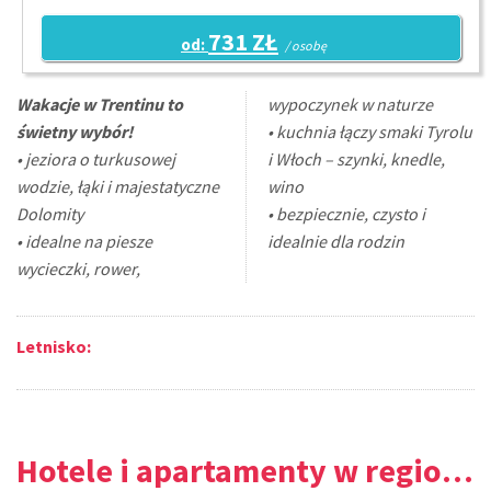
731 ZŁ
od:
/ osobę
Wakacje w Trentinu to
wypoczynek w naturze
świetny wybór!
• kuchnia łączy smaki Tyrolu
• jeziora o turkusowej
i Włoch – szynki, knedle,
wodzie, łąki i majestatyczne
wino
Dolomity
• bezpiecznie, czysto i
• idealne na piesze
idealnie dla rodzin
wycieczki, rower,
Letnisko:
Hotele i apartamenty w regionie Trentino