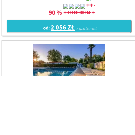
90 %
2 056 ZŁ
od:
/ apartament
Camping
BUTTERFLY
Lago di Garda / Peschiera del Garda