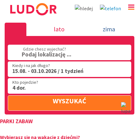
PARKI ZABAW
lato
zima
(32) 720 60 56
Gdzie chesz wyjechać?
PN - PT: 9.00 - 15.00
Podaj lokalizację ...
Kiedy i na jak długo?
15.08. - 03.10.2026 / 1 tydzień
Kto pojedzie?
4 dor.
WYSZUKAĆ
PARKI ZABAW
Wybierasz się na wakacje z dziećmi?