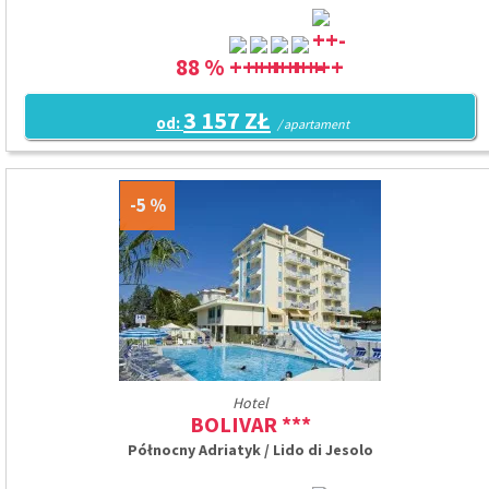
88 %
3 157 ZŁ
od:
/ apartament
5
Hotel
BOLIVAR ***
Północny Adriatyk / Lido di Jesolo