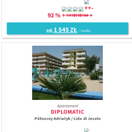
92 %
1 545 ZŁ
od:
/ osobę
Apartament
DIPLOMATIC
Północny Adriatyk / Lido di Jesolo