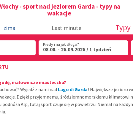
Włochy - sport nad jeziorem Garda - typy na
wakacje
Typy
zima
Last minute
Kiedy i na jak długo?
08.08. - 26.09.2026 / 1 tydzień
ORTU
pogodę, malownicze miasteczka?
eniuchować? Wyjedź z nami nad
Lago di Garda
!
Największe jezioro 
e wakacje. Dzięki przyjemnemu, śródziemnomorskiemu klimatowi
ży u podnóża Alp, tutaj sport czuje się w powietrzu. Niemal na ka
ia.