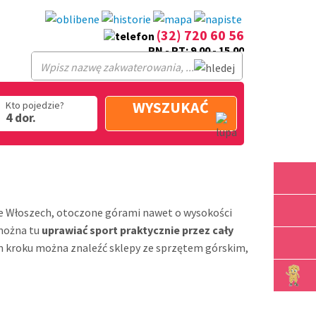
(32) 720 60 56
PN - PT: 9.00 - 15.00
WYSZUKAĆ
Kto pojedzie?
4 dor.
we Włoszech, otoczone górami nawet o wysokości
 można tu
uprawiać sport praktycznie przez cały
żdym kroku można znaleźć sklepy ze sprzętem górskim,