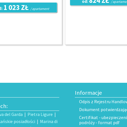
824 ZŁ
od:
/ apartame
1 023 ZŁ
d:
/ apartament
Informacje
Odpis z Rejestru Handlo
ech:
Dokument potwierdzający
va del Garda
|
Pietra Ligure
|
Certifikat - ubezpieczen
ańskie posiadłości
|
Marina di
podróży - format pdf