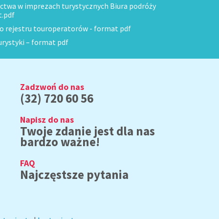
ctwa w imprezach turystycznych Biura podróży
t.pdf
do rejestru touroperatorów - format pdf
urystyki – format pdf
Zadzwoń do nas
(32) 720 60 56
Napisz do nas
Twoje zdanie jest dla nas
bardzo ważne!
FAQ
Najczęstsze pytania