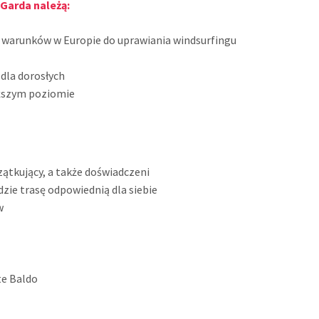
 Garda należą:
ch warunków w Europie do uprawiania windsurfingu
i dla dorosłych
yższym poziomie
czątkujący, a także doświadczeni
dzie trasę odpowiednią dla siebie
w
te Baldo