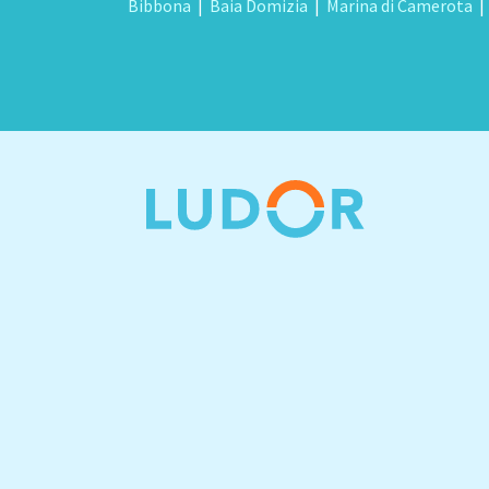
Bibbona
|
Baia Domizia
|
Marina di Camerota