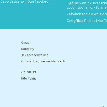
|
Capo Vaticano
|
San Teodoro
Ogólne warunki uczestni
Ludor, spol. s r.o. - forma
Zaświadczenie o wpisie 
Certyfikat Polska Izba T
O nas
Kontakty
Jak zarezerwować
Opłaty drogowe we Włoszech
CZ
SK
PL
/
léto
zima