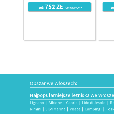
752 ZŁ
od:
o
/ apartament
Obszar we Włoszech:
Najpopularniejsze letniska we Włosz
Lignano
|
Bibione
|
Caorle
|
Lido di Jesolo
|
Ri
Rimini
|
Silvi Marina
|
Vieste
|
Campingi
|
Tosk