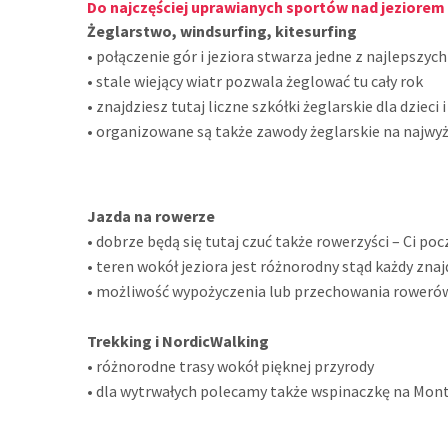
Do najczęściej uprawianych sportów nad jeziorem
Żeglarstwo, windsurfing, kitesurfing
• połączenie gór i jeziora stwarza jedne z najlepszy
• stale wiejący wiatr pozwala żeglować tu cały rok
• znajdziesz tutaj liczne szkółki żeglarskie dla dzieci 
• organizowane są także zawody żeglarskie na najw
Jazda na rowerze
• dobrze będą się tutaj czuć także rowerzyści – Ci po
• teren wokół jeziora jest różnorodny stąd każdy znaj
• możliwość wypożyczenia lub przechowania roweró
Trekking i NordicWalking
• różnorodne trasy wokół pięknej przyrody
• dla wytrwałych polecamy także wspinaczkę na Mon