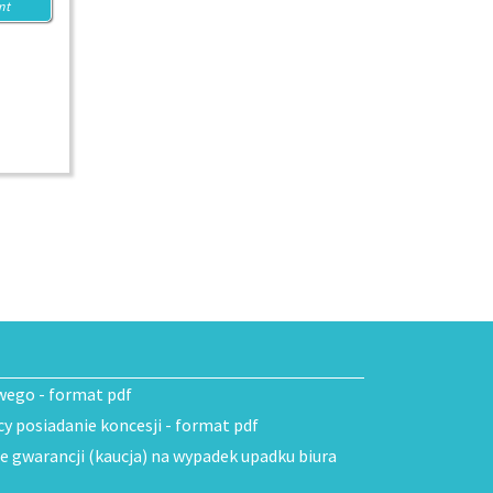
nt
wego - format pdf
 posiadanie koncesji - format pdf
ie gwarancji (kaucja) na wypadek upadku biura