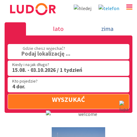
SPORT W RIMINI
lato
zima
(32) 720 60 56
Gdzie chesz wyjechać?
PN - PT: 9.00 - 15.00
Podaj lokalizację ...
Kiedy i na jak długo?
15.08. - 03.10.2026 / 1 tydzień
Kto pojedzie?
4 dor.
WYSZUKAĆ