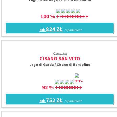
Lago di Garda / Peschiera del Garda
100 %
824 ZŁ
od:
/ apartament
Camping
CISANO SAN VITO
Lago di Garda / Cisano di Bardolino
92 %
752 ZŁ
od:
/ apartament