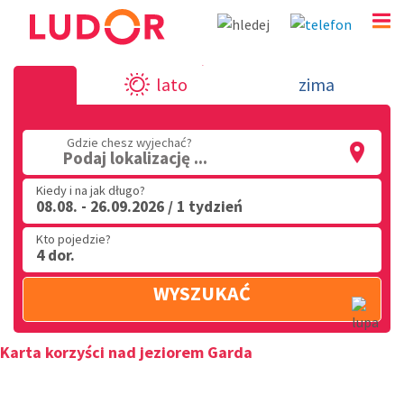
Karta korzyści nad jeziorem Gard
lato
zima
(32) 720 60 56
Gdzie chesz wyjechać?
PN - PT: 9.00 - 15.00
Podaj lokalizację ...
Kiedy i na jak długo?
08.08. - 26.09.2026 / 1 tydzień
Kto pojedzie?
4 dor.
WYSZUKAĆ
Karta korzyści nad jeziorem Garda