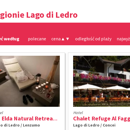
gionie Lago di Ledro
yć według
polecane
cena
▲
▼
odległość od plaży
najwyż
el
Hotel
Da Elda Natural Retreat ****
o di Ledro / Lenzumo
Lago di Ledro / Concei