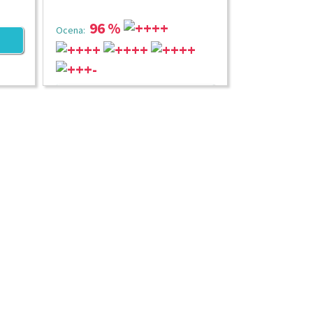
96 %
Ocena:
3 754 ZŁ
od:
/ apartament