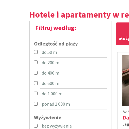
Hotele i apartamenty w re
Filtruj według:
ułoż
Odległość od plaży
do 50 m
do 200 m
do 400 m
do 600 m
do 1 000 m
ponad 1 000 m
Hot
Wyżywienie
Lag
bez wyżywienia