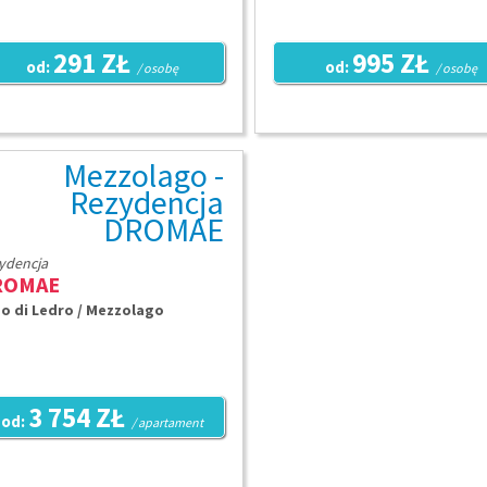
291 ZŁ
995 ZŁ
od:
od:
/ osobę
/ osobę
ydencja
ROMAE
o di Ledro / Mezzolago
3 754 ZŁ
od:
/ apartament