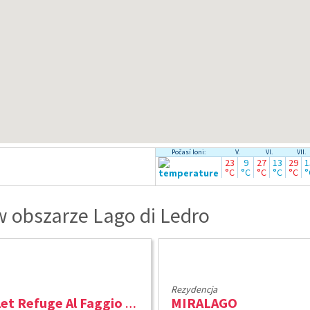
Počasí loni:
V.
VI.
VII.
23
9
27
13
29
1
°C
°C
°C
°C
°C
°
 obszarze Lago di Ledro
Rezydencja
MIRALAGO
Chalet Refuge Al Faggio ***