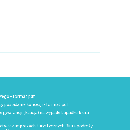
wego - format pdf
 posiadanie koncesji - format pdf
ie gwarancji (kaucja) na wypadek upadku biura
ctwa w imprezach turystycznych Biura podróży