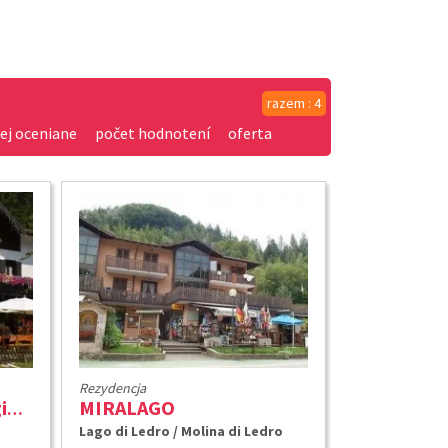
razem : 4
ej oceniane
počet hodnotení
oferta
Rezydencja
MIRALAGO
Chalet Refuge Al Faggio ***
Lago di Ledro / Molina di Ledro