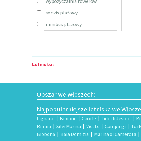
wypożyczalnia rowerów
serwis plażowy
minibus plażowy
Letnisko:
Obszar we Włoszech:
Najpopularniejsze letniska we Włosz
Lignano
|
Bibione
|
Caorle
|
Lido di Jesolo
|
Ri
Rimini
|
Silvi Marina
|
Vieste
|
Campingi
|
Tosk
Bibbona
|
Baia Domizia
|
Marina di Camerota