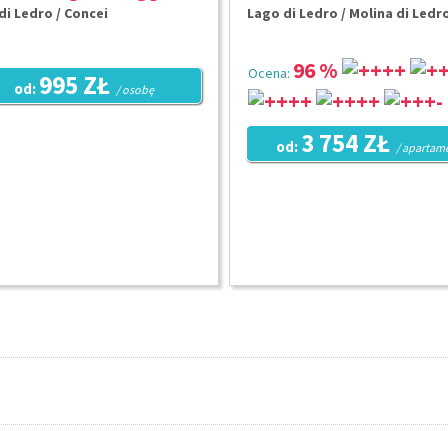
di Ledro / Concei
Lago di Ledro / Molina di Ledr
96 %
Ocena:
995 ZŁ
od:
/ osobę
3 754 ZŁ
od:
/ apartam