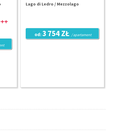
o
Lago di Ledro / Mezzolago
3 754 ZŁ
od:
/ apartament
ent