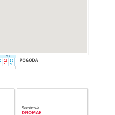
VIII.
IX.
POGODA
5
28
15
25
11
C
°C
°C
°C
°C
Rezydencja
DROMAE