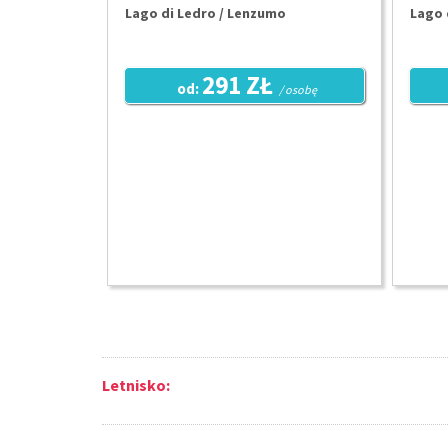
Lago di Ledro / Lenzumo
Lago 
291 ZŁ
od:
/ osobę
Letnisko: