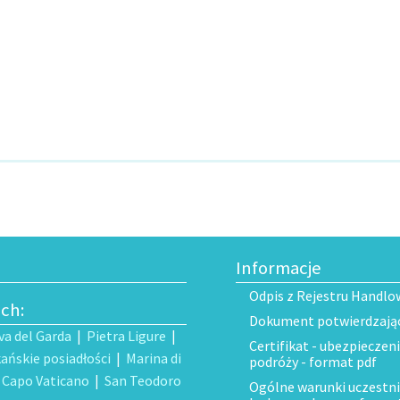
Informacje
Odpis z Rejestru Handlo
ech:
Dokument potwierdzający
va del Garda
|
Pietra Ligure
|
Certifikat - ubezpieczen
ańskie posiadłości
|
Marina di
podróży - format pdf
|
Capo Vaticano
|
San Teodoro
Ogólne warunki uczestni