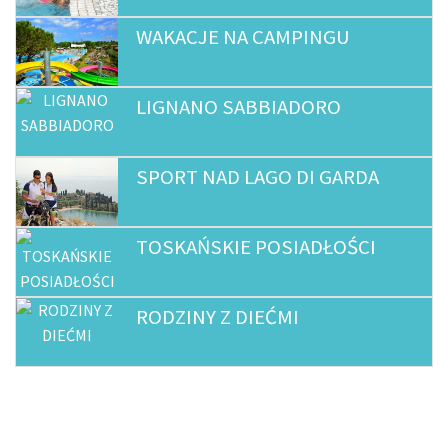
WAKACJE NA CAMPINGU
LIGNANO SABBIADORO
SPORT NAD LAGO DI GARDA
TOSKAŃSKIE POSIADŁOŚCI
RODZINY Z DIEĆMI