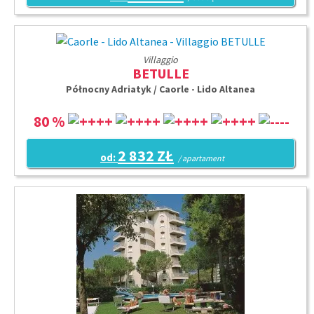
Villaggio
BETULLE
Północny Adriatyk / Caorle - Lido Altanea
80 %
2 832 ZŁ
od:
/ apartament