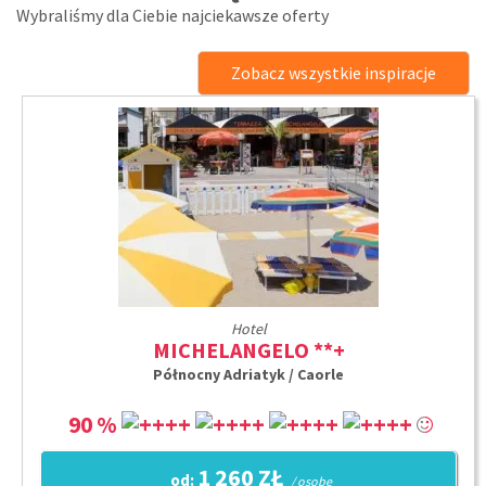
Wybraliśmy dla Ciebie najciekawsze oferty
Zobacz wszystkie inspiracje
Hotel
MICHELANGELO **+
Północny Adriatyk / Caorle
90 %
1 260 ZŁ
od:
/ osobę