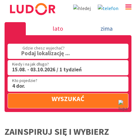
Wczasy Włochy - 2026 dojazd włas
lato
zima
(32) 720 60 56
Gdzie chesz wyjechać?
PN - PT: 9.00 - 15.00
Podaj lokalizację ...
Kiedy i na jak długo?
15.08. - 03.10.2026 / 1 tydzień
Kto pojedzie?
4 dor.
WYSZUKAĆ
ZAINSPIRUJ SIĘ I WYBIERZ