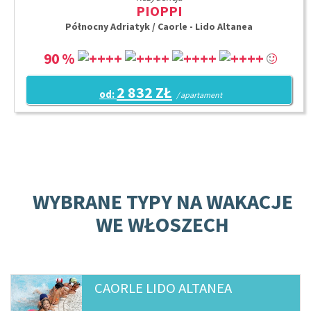
PIOPPI
Północny Adriatyk / Caorle - Lido Altanea
90 %
2 832 ZŁ
od:
/ apartament
WYBRANE TYPY NA WAKACJE
WE WŁOSZECH
CAORLE LIDO ALTANEA