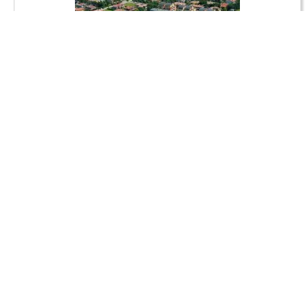
Villaggio
PLANETARIUM RESORT
Północny Adriatyk / Bibione Spiaggia
To jeden z najlepszych ośrodków w jakich byłem w Bibione.
Dzieci były bardzo zadowolone ze zjeżdżalni i programów
animacyjnych. Gorąco polecam to miejsce.