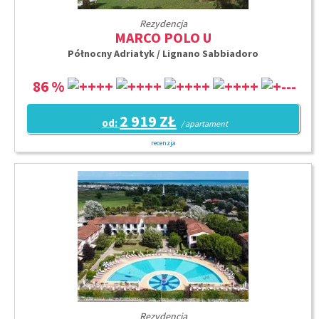
Rezydencja
MARCO POLO U
Północny Adriatyk / Lignano Sabbiadoro
86 %
2 919 ZŁ
od:
/ apartament
recenzja
Rezydencja