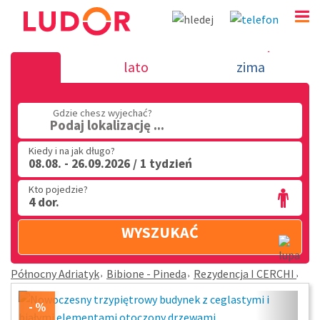
Rezydencja I CERCHI - Bibione - Pineda - Północny 
lato
zima
(32) 720 60 56
PN - PT: 9.00 - 15.00
Gdzie chesz wyjechać?
Podaj lokalizację ...
Kiedy i na jak długo?
08.08. - 26.09.2026 / 1 tydzień
Kto pojedzie?
4 dor.
WYSZUKAĆ
Północny Adriatyk
Bibione - Pineda
Rezydencja I CERCHI