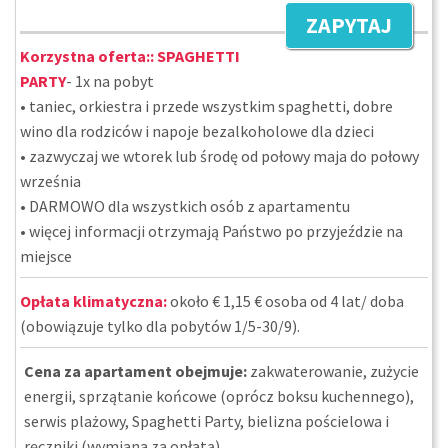
ZAPYTAJ
Korzystna oferta::
SPAGHETTI
PARTY
- 1x na pobyt
• taniec, orkiestra i przede wszystkim spaghetti, dobre
wino dla rodziców i napoje bezalkoholowe dla dzieci
• zazwyczaj we wtorek lub środę od połowy maja do połowy
września
• DARMOWO dla wszystkich osób z apartamentu
• więcej informacji otrzymają Państwo po przyjeździe na
miejsce
Opłata klimatyczna:
około € 1,15 € osoba od 4 lat/ doba
(obowiązuje tylko dla pobytów 1/5-30/9).
Cena za apartament obejmuje:
zakwaterowanie, zużycie
energii, sprzątanie końcowe (oprócz boksu kuchennego),
serwis plażowy, Spaghetti Party, bielizna pościelowa i
ręczniki (wymiana za opłatą).