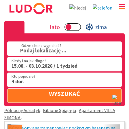
Apartament VILLA SIMONA - Bibione Spiaggia - Pó
lato
zima
Adriatyk
(32) 720 60 56
Gdzie chesz wyjechać?
Podaj lokalizację ...
PN - PT: 9.00 - 15.00
Kiedy i na jak długo?
15.08. - 03.10.2026 / 1 tydzień
Kto pojedzie?
4 dor.
WYSZUKAĆ
Północny Adriatyk
Bibione Spiaggia
Apartament VILLA
SIMONA