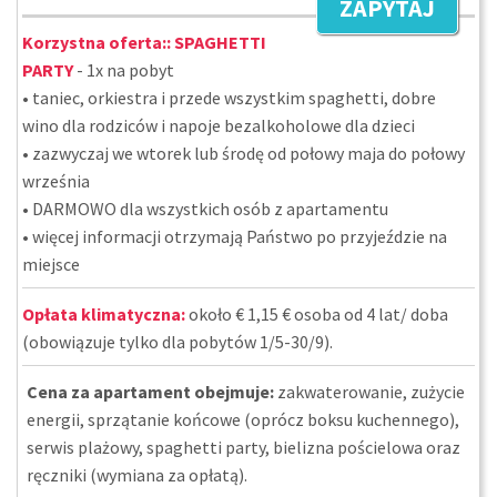
ZAPYTAJ
Korzystna oferta::
SPAGHETTI
PARTY
- 1x na pobyt
• taniec, orkiestra i przede wszystkim spaghetti, dobre
wino dla rodziców i napoje bezalkoholowe dla dzieci
• zazwyczaj we wtorek lub środę od połowy maja do połowy
września
• DARMOWO dla wszystkich osób z apartamentu
• więcej informacji otrzymają Państwo po przyjeździe na
miejsce
Opłata klimatyczna:
około € 1,15 € osoba od 4 lat/ doba
(obowiązuje tylko dla pobytów 1/5-30/9).
Cena za apartament obejmuje:
zakwaterowanie, zużycie
energii, sprzątanie końcowe (oprócz boksu kuchennego),
serwis plażowy, spaghetti party, bielizna pościelowa oraz
ręczniki (wymiana za opłatą).