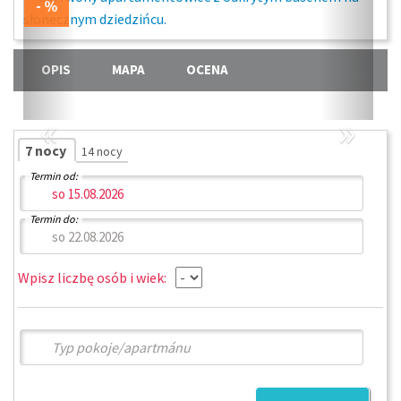
OPIS
MAPA
OCENA
«
»
7 nocy
14 nocy
Termin od:
Termin do:
Wpisz liczbę osób i wiek: