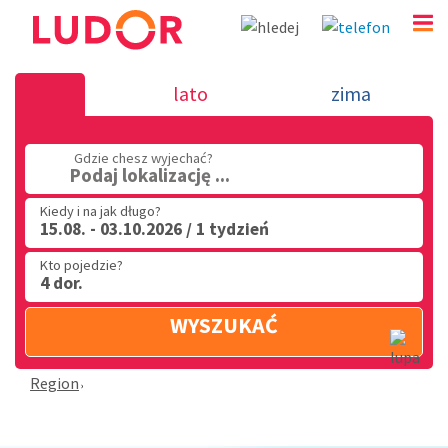
Wczasy Włochy - 2026
lato
zima
(32) 720 60 56
Gdzie chesz wyjechać?
PN - PT: 9.00 - 15.00
Podaj lokalizację ...
Kiedy i na jak długo?
15.08. - 03.10.2026 / 1 tydzień
Kto pojedzie?
4 dor.
WYSZUKAĆ
Region