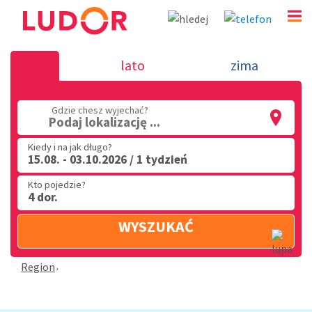
Wczasy Włochy - 2026
lato
zima
(32) 720 60 56
Gdzie chesz wyjechać?
PN - PT: 9.00 - 15.00
Podaj lokalizację ...
Kiedy i na jak długo?
15.08. - 03.10.2026 / 1 tydzień
Kto pojedzie?
4 dor.
WYSZUKAĆ
Region