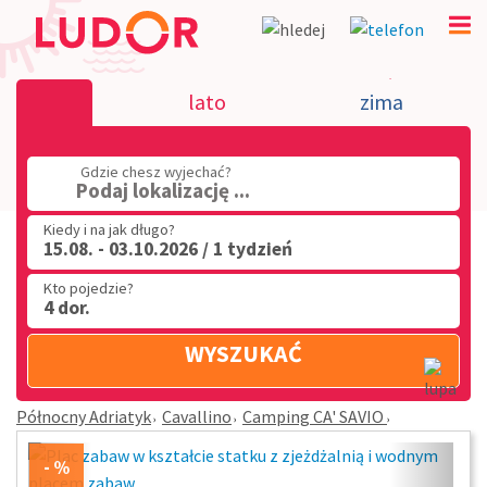
Camping CA' SAVIO - Cavallino - Północny A
lato
zima
(32) 720 60 56
Gdzie chesz wyjechać?
PN - PT: 9.00 - 15.00
Podaj lokalizację ...
Kiedy i na jak długo?
15.08. - 03.10.2026 / 1 tydzień
Kto pojedzie?
4 dor.
WYSZUKAĆ
Północny Adriatyk
Cavallino
Camping CA' SAVIO