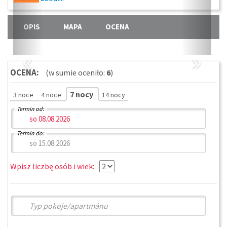
OPIS
MAPA
OCENA
«
»
OCENA:
(w sumie oceniło:
6
)
7 nocy
3 noce
4 noce
14 nocy
Termin od:
Termin do:
Wpisz liczbę osób i wiek: