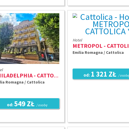
Hotel
Emilia Romagna / Cattolica
el
1 321 ZŁ
od:
PHILADELPHIA - CATTOLICA ***
/ osobę
lia Romagna / Cattolica
549 ZŁ
od:
/ osobę