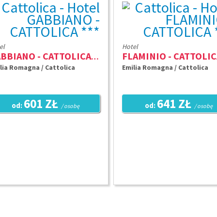
el
Hotel
GABBIANO - CATTOLICA ***
lia Romagna / Cattolica
Emilia Romagna / Cattolica
601 ZŁ
641 ZŁ
od:
od:
/ osobę
/ osobę