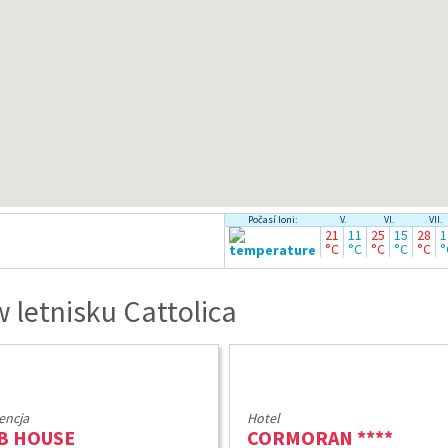
Počasí loni:
V.
VI.
VII.
21
11
25
15
28
1
°C
°C
°C
°C
°C
°
letnisku Cattolica
encja
Hotel
B HOUSE
CORMORAN ****