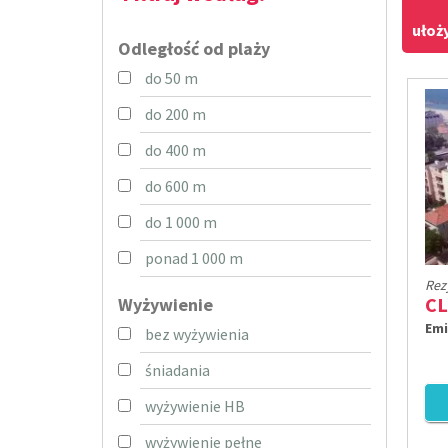
ułoż
Odległość od plaży
do 50 m
do 200 m
do 400 m
do 600 m
do 1 000 m
ponad 1 000 m
Rez
Wyżywienie
Emi
bez wyżywienia
śniadania
wyżywienie HB
wyżywienie pełne