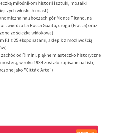
czkę miłośnikom historii i sztuki, mozaiki
niejszych włoskich miast)
onomiczna na zboczach gór Monte Titano, na
oi twierdza La Rocca Guaita, droga (Fratta) oraz
czone ze ścieżką widokową)
 F1 z 25 eksponatami, sklepik z możliwością
bów)
 zachód od Rimini, piękne miasteczko historyczne
mosferą, w roku 1984 zostało zapisane na listę
aczone jako "Cittá d’Arte")