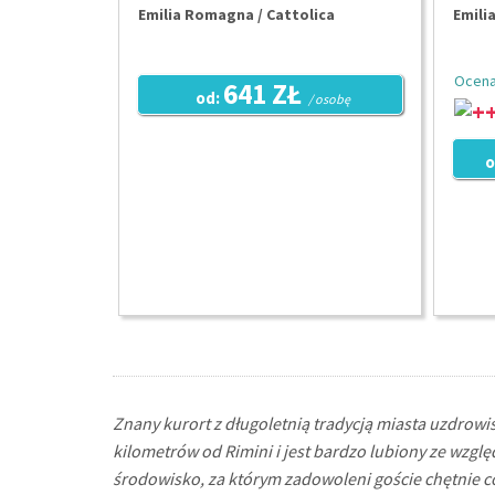
Emilia Romagna / Cattolica
Emili
Ocena
641 ZŁ
od:
/ osobę
o
Znany kurort z długoletnią tradycją miasta uzdrowi
kilometrów od Rimini i jest bardzo lubiony ze wzglę
środowisko, za którym zadowoleni goście chętnie c