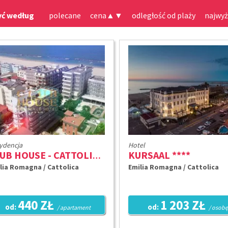
yć według
polecane
cena
▲
▼
odległość od plaży
najwyż
ydencja
Hotel
KURSAAL ****
CLUB HOUSE - CATTOLICA ****
lia Romagna / Cattolica
Emilia Romagna / Cattolica
440 ZŁ
1 203 ZŁ
od:
od:
/ apartament
/ osobę