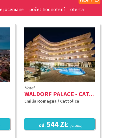
razem : 25
ej oceniane
počet hodnotení
oferta
Hotel
WALDORF PALACE - CATTOLICA ****
Emilia Romagna / Cattolica
544 ZŁ
od:
/ osobę