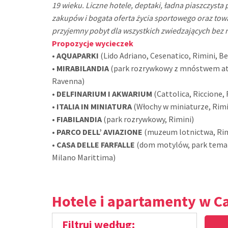
19 wieku. Liczne hotele, deptaki, ładna piaszczysta
zakupów i bogata oferta życia sportowego oraz tow
przyjemny pobyt dla wszystkich zwiedzających bez 
Propozycje wycieczek
•
AQUAPARKI
(Lido Adriano, Cesenatico, Rimini, Be
•
MIRABILANDIA
(park rozrywkowy z mnóstwem atra
Ravenna)
•
DELFINARIUM I AKWARIUM
(Cattolica, Riccione,
•
ITALIA IN MINIATURA
(Włochy w miniaturze, Rim
•
FIABILANDIA
(park rozrywkowy, Rimini)
•
PARCO DELL’ AVIAZIONE
(muzeum lotnictwa, Ri
•
CASA DELLE FARFALLE
(dom motylów, park temat
Milano Marittima)
Hotele i apartamenty w Ca
Filtruj według: