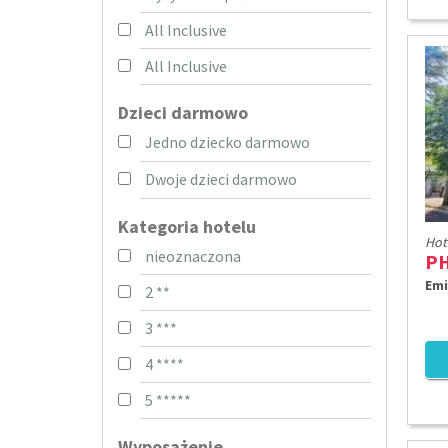
All Inclusive
All Inclusive
Dzieci darmowo
Jedno dziecko darmowo
Dwoje dzieci darmowo
Kategoria hotelu
Hot
nieoznaczona
Emi
2 **
3 ***
4 ****
5 *****
Wyposażenie