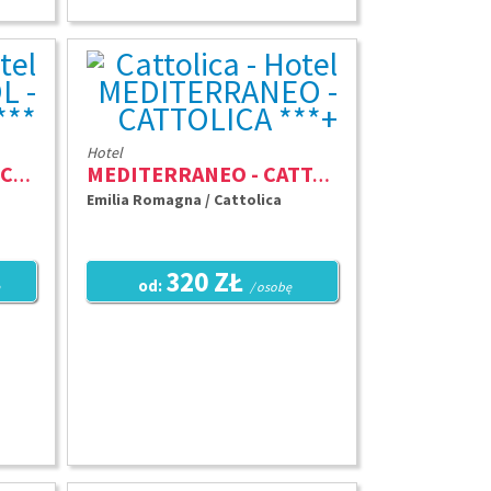
Hotel
METROPOL - CATTOLICA ***
MEDITERRANEO - CATTOLICA ***+
Emilia Romagna / Cattolica
320 ZŁ
od:
/ osobę