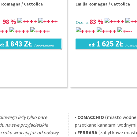
a Romagna / Cattolica
Emilia Romagna / Cattolica
98 %
83 %
:
Ocena:
1 843 ZŁ
1 625 ZŁ
d:
od:
/ apartament
/ osobę
skowego leży tylko parę
•
COMACCHIO
(miasto wodne 
du na swe przyjacielskie
przetkane kanałami wodnymi z
o roku wracają już od połowy
•
FERRARA
(zabytkowe miasto 