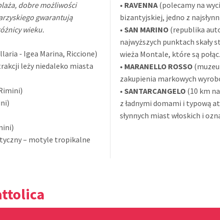
 plaża, dobre możliwości
•
RAVENNA
(polecamy na wycie
arzyskiego gwarantują
bizantyjskiej, jedno z najsłyn
różnicy wieku.
•
SAN MARINO
(republika aut
najwyższych punktach skały st
llaria - Igea Marina, Riccione)
wieża Montale, które są połą
kcji leży niedaleko miasta
•
MARANELLO ROSSO
(muzeum
zakupienia markowych wyro
 Rimini)
•
SANTARCANGELO
(10 km na
ini)
z ładnymi domami i typową at
słynnych miast włoskich i ozn
mini)
yczny – motyle tropikalne
ttolica