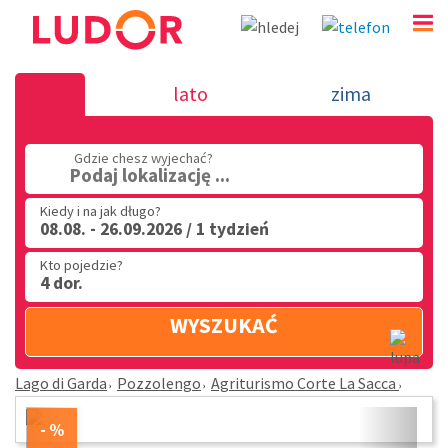
Agriturismo Corte La Sacca - Pozzolengo - Lago d
lato
zima
(32) 720 60 56
Gdzie chesz wyjechać?
PN - PT: 9.00 - 15.00
Podaj lokalizację ...
Kiedy i na jak długo?
08.08. - 26.09.2026 / 1 tydzień
Kto pojedzie?
4 dor.
WYSZUKAĆ
Lago di Garda
Pozzolengo
Agriturismo Corte La Sacca