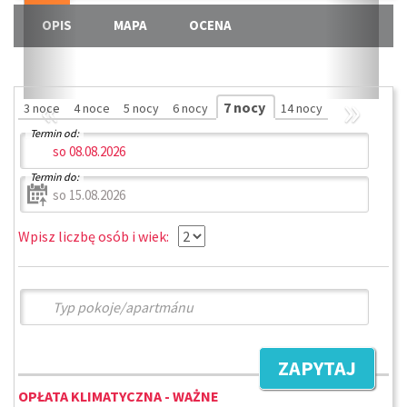
OPIS
MAPA
OCENA
«
»
7 nocy
3 noce
4 noce
5 nocy
6 nocy
14 nocy
Termin od:
Termin do:
Wpisz liczbę osób i wiek:
ZAPYTAJ
OPŁATA KLIMATYCZNA - WAŻNE