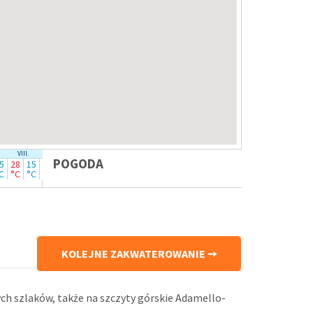
VIII.
IX.
POGODA
5
28
15
25
11
C
°C
°C
°C
°C
KOLEJNE ZAKWATEROWANIE
ych szlaków, także na szczyty górskie Adamello-