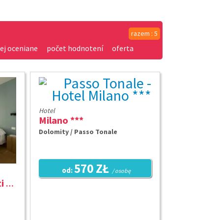
razem : 5
ej oceniane
počet hodnotení
oferta
Hotel
Milano ***
Dolomity / Passo Tonale
570 ZŁ
od:
/ osobę
Grand Hotel Miramonti ****