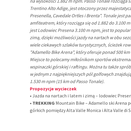
na wysokości 1.882 m npm. Passo Tonale rozciąga si
Trentino Alto Adige, jest otoczony przez majestatyc
Presenella, Cavedale Ortles i Brenta". Tonale jest
amfiteatrem, który rozciąga się od 1.882 do 3.100
jest Lodowiec Presena 3.100 m npm, jest to popular
zimą, dzięki możliwości jazdy na nartach w obu sez
wiele ciekawych szlaków turystycznych, ścieżek ro
"Adamello Bike Arena", który oferuje ponad 500 km
Miejsce to polecamy miłośnikom sportów ekstrema
wspinaczki górskiej i raftingu. Można tu także sprób
w jednym z najpiękniejszych pól golfowych znajduj
1.530 m npm (15 km od Passo Tonale).
Propozycje wycieczek
• Jazda na nartach i latem i zimą – lodowiec Prese
•
TREKKING
Mountain Bike – Adamello ski Arena 
górkich pomiędzy Alta Valle Monica i Alta Valle di 