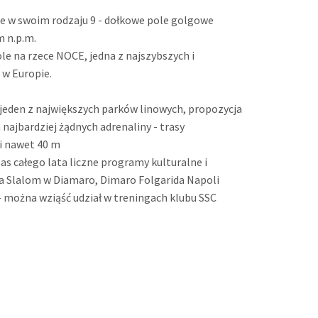
ne w swoim rodzaju 9 - dołkowe pole golgowe
m n.p.m.
Sole na rzece NOCE, jedna z najszybszych i
s w Europie.
 jeden z największych parków linowych, propozycja
a najbardziej żądnych adrenaliny - trasy
i nawet 40 m
as całego lata liczne programy kulturalne i
a Slalom w Diamaro, Dimaro Folgarida Napoli
– można wziąść udział w treningach klubu SSC