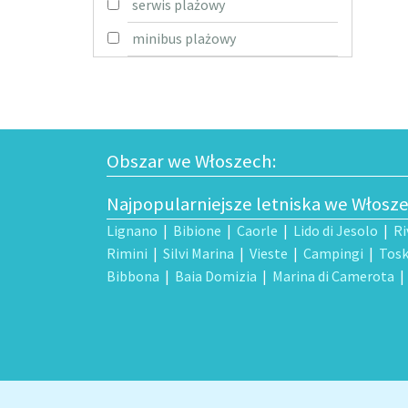
serwis plażowy
minibus plażowy
Obszar we Włoszech:
Najpopularniejsze letniska we Włosz
Lignano
|
Bibione
|
Caorle
|
Lido di Jesolo
|
Ri
Rimini
|
Silvi Marina
|
Vieste
|
Campingi
|
Tosk
Bibbona
|
Baia Domizia
|
Marina di Camerota