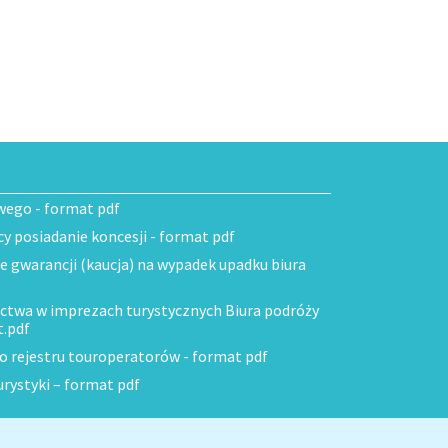
wego - format pdf
 posiadanie koncesji - format pdf
ie gwarancji (kaucja) na wypadek upadku biura
ctwa w imprezach turystycznych Biura podróży
t.pdf
do rejestru touroperatorów - format pdf
urystyki – format pdf