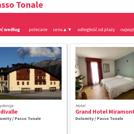
asso Tonale
yć według
polecane
cena
▲
▼
odległość od plaży
najwyż
ydencja
Hotel
divalle
omity / Passo Tonale
Dolomity / Passo Tonale