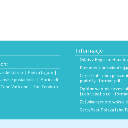
Informacje
Odpis z Rejestru Handlo
ech:
Dokument potwierdzający
va del Garda
|
Pietra Ligure
|
Certifikat - ubezpieczen
ańskie posiadłości
|
Marina di
podróży - format pdf
|
Capo Vaticano
|
San Teodoro
Ogólne warunki uczestni
Ludor, spol. s r.o. - forma
Zaświadczenie o wpisie 
Certyfikat Polska Izba T