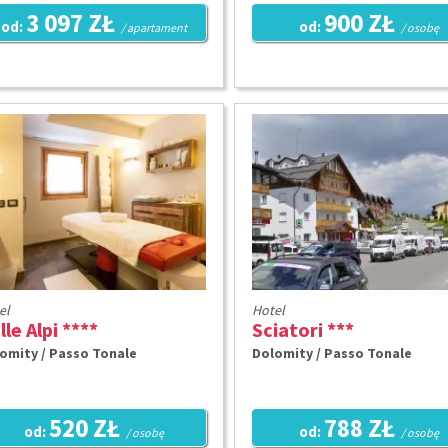
3 097 ZŁ
900 ZŁ
od:
od:
/ apartament
/ osobę
el
Hotel
lle Alpi ****
Sciatori ***
omity / Passo Tonale
Dolomity / Passo Tonale
520 ZŁ
788 ZŁ
od:
od:
/ osobę
/ osobę