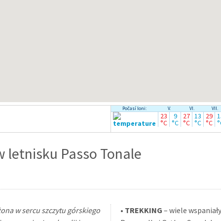
Počasí loni:
V.
VI.
VII.
23
9
27
13
29
1
°C
°C
°C
°C
°C
°
 letnisku Passo Tonale
ona w sercu szczytu górskiego
•
TREKKING
– wiele wspaniał