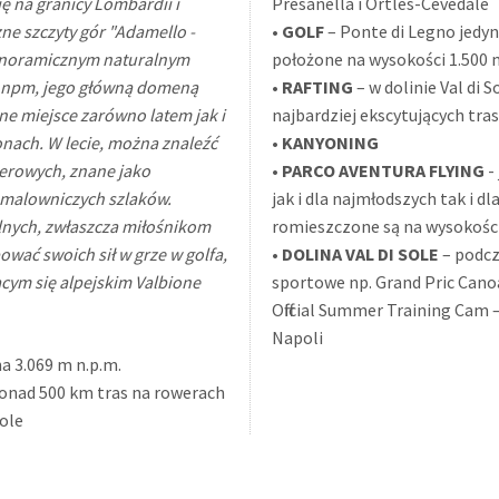
ę na granicy Lombardii i
Presanella i Ortles-Cevedale
zne szczyty gór "Adamello -
•
GOLF
– Ponte di Legno jedy
 panoramicznym naturalnym
położone na wysokości 1.500 
 m npm, jego główną domeną
•
RAFTING
– w dolinie Val di 
ne miejsce zarówno latem jak i
najbardziej ekscytujących tra
onach. W lecie, można znaleźć
•
KANYONING
werowych, znane jako
•
PARCO AVENTURA FLYING
-
 malowniczych szlaków.
jak i dla najmłodszych tak i dl
lnych, zwłaszcza miłośnikom
romieszczone są na wysokośc
ować swoich sił w grze w golfa,
•
DOLINA VAL DI SOLE
– podcz
ącym się alpejskim Valbione
sportowe np. Grand Pric Cano
Official Summer Training Cam 
Napoli
na 3.069 m n.p.m.
ponad 500 km tras na rowerach
Sole