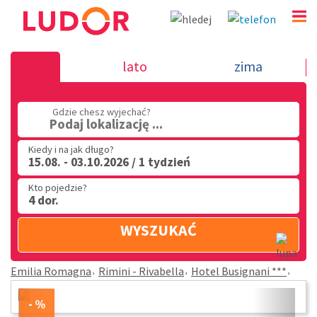
Hotel Busignani *** - Rimini - Rivabella - Emilia 
lato
zima
(32) 720 60 56
PN - PT: 9.00 - 15.00
Gdzie chesz wyjechać?
Podaj lokalizację ...
Kiedy i na jak długo?
15.08. - 03.10.2026 / 1 tydzień
Kto pojedzie?
4 dor.
WYSZUKAĆ
Emilia Romagna
Rimini - Rivabella
Hotel Busignani ***