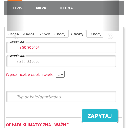
OPIS
MAPA
OCENA
«
»
7 nocy
3 noce
4 noce
5 nocy
6 nocy
14 nocy
Termin od:
Termin do:
Wpisz liczbę osób i wiek:
ZAPYTAJ
OPŁATA KLIMATYCZNA - WAŻNE