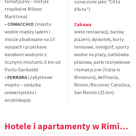
tematyczny – motyle
oznaczone jako "Cittá
tropikalne Milano
d’Arte")
Marittima)
•
COMACCHIO
(miasto
Zabawa
wodne między lądem i
wiele restauracji, barów,
morze zbudowane na 13
pizzerii, dyskotek, korty
wyspach i przetkane
tenisowe, minigolf, sporty
kanałami wodnymi z
wodne na plaży, siatkówka
licznymi mostami, 6 km od
plażowa, parki rozrywkowe
Porto Garibaldi)
i tematyczne (Italia in
•
FERRARA
(zabytkowe
Miniatura), delfinaria,
miasto – siedziba
Rimini /Riccione/ Catollica,
uniwersystetu i
San Marino (25 km).
arcybiskupa)
Hotele i apartamenty w Rimini - Viserba