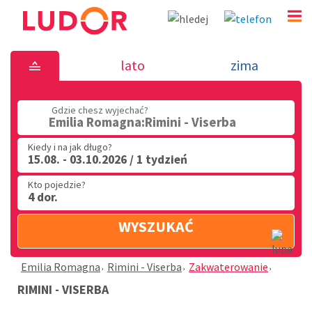
Rimini - Viserba - Emilia Romagn
lato
zima
(32) 720 60 56
Gdzie chesz wyjechać?
PN - PT: 9.00 - 15.00
Emilia Romagna:Rimini - Viserba
Kiedy i na jak długo?
15.08. - 03.10.2026 / 1 tydzień
Kto pojedzie?
4 dor.
WYSZUKAĆ
Emilia Romagna
Rimini - Viserba
Zakwaterowanie
RIMINI - VISERBA