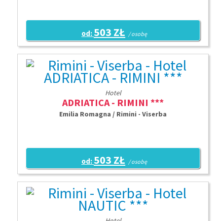
503 ZŁ
od:
/ osobę
Hotel
ADRIATICA - RIMINI ***
Emilia Romagna / Rimini - Viserba
503 ZŁ
od:
/ osobę
Hotel