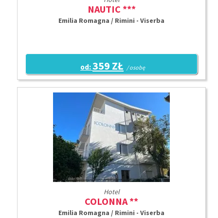
NAUTIC ***
Emilia Romagna / Rimini - Viserba
359 ZŁ
od:
/ osobę
Hotel
COLONNA **
Emilia Romagna / Rimini - Viserba