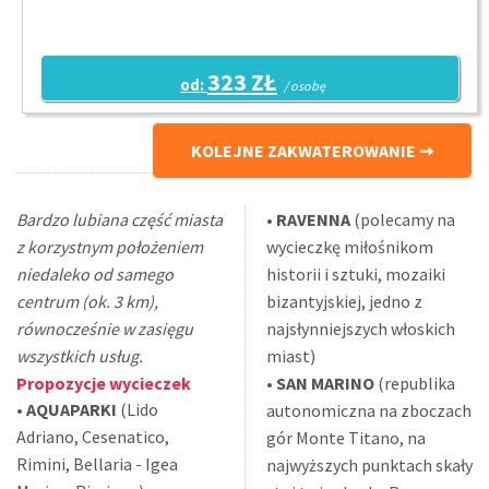
323 ZŁ
od:
/ osobę
KOLEJNE ZAKWATEROWANIE
Bardzo lubiana część miasta
•
RAVENNA
(polecamy na
z korzystnym położeniem
wycieczkę miłośnikom
niedaleko od samego
historii i sztuki, mozaiki
centrum (ok. 3 km),
bizantyjskiej, jedno z
równocześnie w zasięgu
najsłynniejszych włoskich
wszystkich usług.
miast)
Propozycje wycieczek
•
SAN MARINO
(republika
•
AQUAPARKI
(Lido
autonomiczna na zboczach
Adriano, Cesenatico,
gór Monte Titano, na
Rimini, Bellaria - Igea
najwyższych punktach skały