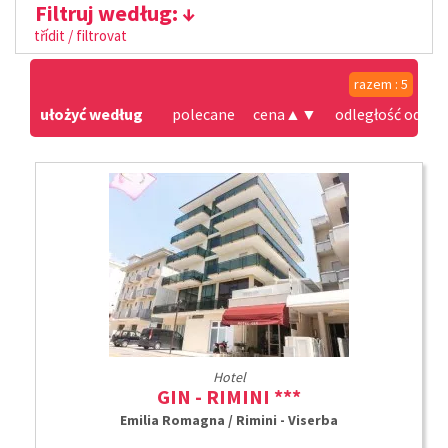
Filtruj według:
třídit / filtrovat
razem : 5
ułożyć według
polecane
cena
▲
▼
odległość od pla
Hotel
GIN - RIMINI ***
Emilia Romagna / Rimini - Viserba