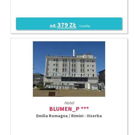
379 ZŁ
od:
/ osobę
Hotel
BLUMEN_P ***
Emilia Romagna / Rimini - Viserba