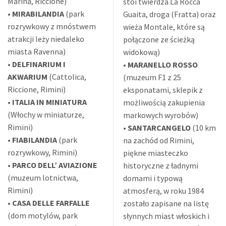
Marina, Riccione)
stoi twierdza La Rocca
•
MIRABILANDIA
(park
Guaita, droga (Fratta) oraz
rozrywkowy z mnóstwem
wieża Montale, które są
atrakcji leży niedaleko
połączone ze ścieżką
miasta Ravenna)
widokową)
•
DELFINARIUM I
•
MARANELLO ROSSO
AKWARIUM
(Cattolica,
(muzeum F1 z 25
Riccione, Rimini)
eksponatami, sklepik z
•
ITALIA IN MINIATURA
możliwością zakupienia
(Włochy w miniaturze,
markowych wyrobów)
Rimini)
•
SANTARCANGELO
(10 km
•
FIABILANDIA
(park
na zachód od Rimini,
rozrywkowy, Rimini)
piękne miasteczko
•
PARCO DELL’ AVIAZIONE
historyczne z ładnymi
(muzeum lotnictwa,
domami i typową
Rimini)
atmosferą, w roku 1984
•
CASA DELLE FARFALLE
zostało zapisane na listę
(dom motylów, park
słynnych miast włoskich i