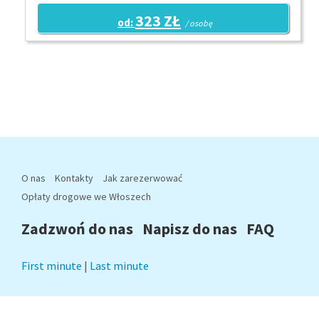
323 ZŁ
od:
/ osobę
O nas
Kontakty
Jak zarezerwować
Opłaty drogowe we Włoszech
Zadzwoń do nas
Napisz do nas
FAQ
First minute
|
Last minute