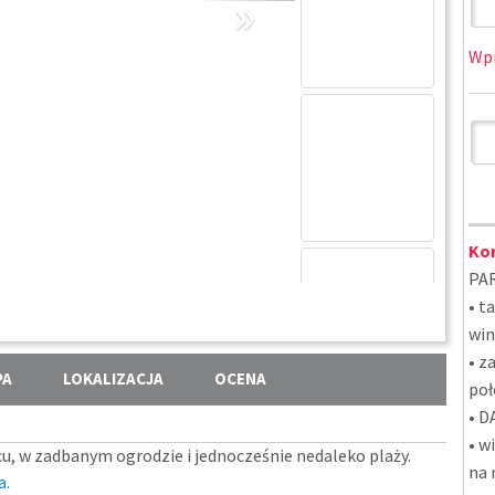
»
Wpi
Kor
PAR
• t
win
• z
PA
LOKALIZACJA
OCENA
poł
• D
• w
cu, w zadbanym ogrodzie i jednocześnie nedaleko plaży.
na 
a.