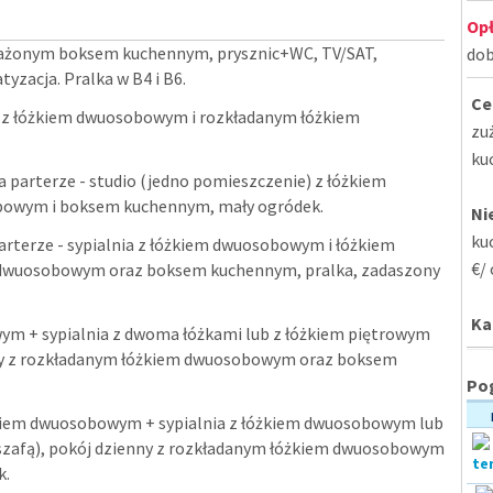
Opł
sażonym boksem kuchennym, prysznic+WC, TV/SAT,
dob
yzacja. Pralka w B4 i B6.
Ce
) z łóżkiem dwuosobowym i rozkładanym łóżkiem
zu
ku
a parterze - studio (jedno pomieszczenie) z łóżkiem
owym i boksem kuchennym, mały ogródek.
Ni
ku
arterze - sypialnia z łóżkiem dwuosobowym i łóżkiem
€/ 
m dwuosobowym oraz boksem kuchennym, pralka, zadaszony
Ka
ym + sypialnia z dwoma łóżkami lub z łóżkiem piętrowym
ienny z rozkładanym łóżkiem dwuosobowym oraz boksem
Pog
óżkiem dwuosobowym + sypialnia z łóżkiem dwuosobowym lub
o szafą), pokój dzienny z rozkładanym łóżkiem dwuosobowym
k.