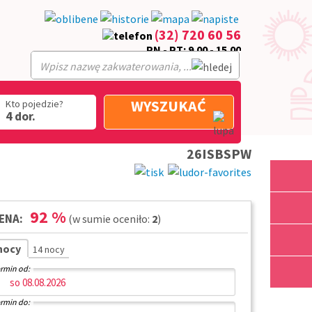
(32) 720 60 56
PN - PT: 9.00 - 15.00
WYSZUKAĆ
Kto pojedzie?
4 dor.
26ISBSPW
92
%
ENA:
(w sumie oceniło:
2
)
 nocy
14 nocy
rmin od:
rmin do: