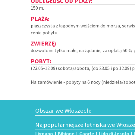
ODLEGŁOŚĆ OD PLAŻY:
150 m.
PLAŻA:
piaszczysta z łagodnym wejściem do morza, serwis
cenie pobytu.
ZWIERZĘ:
dozwolone tylko małe, na żądanie, za opłatą 50 €/ 
POBYT:
(23.05-12.09) sobota/sobota, (do 23.05 i po 12.09) 
Na zamówienie - pobyty na 6 nocy (niedziela/sobot
Obszar we Włoszech:
Najpopularniejsze letniska we Włosz
Lignano
|
Bibione
|
Caorle
|
Lido di Jesolo
|