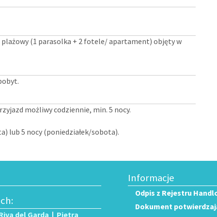
 plażowy (1 parasolka + 2 fotele/ apartament) objęty w
pobyt.
przyjazd możliwy codziennie, min. 5 nocy.
a) lub 5 nocy (poniedziałek/sobota).
Informacje
Odpis z Rejestru Handl
ech:
Dokument potwierdzają
Riva del Garda
|
Pietra