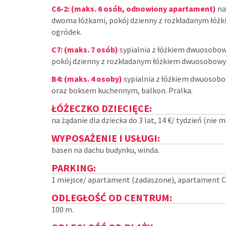
C6-2: (maks. 6 osób, odnowiony apartament)
na
dwoma łóżkami, pokój dzienny z rozkładanym łóż
ogródek.
C7: (maks. 7 osób)
sypialnia z łóżkiem dwuosobow
pokój dzienny z rozkładanym łóżkiem dwuosobow
B4: (maks. 4 osoby)
sypialnia z łóżkiem dwuosob
oraz boksem kuchennym, balkon. Pralka.
ŁÓŻECZKO DZIECIĘCE:
na żądanie dla dziecka do 3 lat, 14 €/ tydzień (nie 
WYPOSAŻENIE I USŁUGI:
basen na dachu budynku, winda.
PARKING:
1 miejsce/ apartament (zadaszone), apartament C
ODLEGŁOŚĆ OD CENTRUM:
100 m.