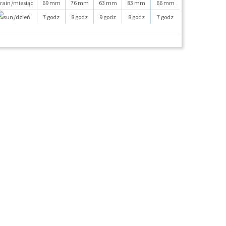
/miesiąc
69 mm
76 mm
63 mm
83 mm
66 mm
/dzień
7 godz
8 godz
9 godz
8 godz
7 godz