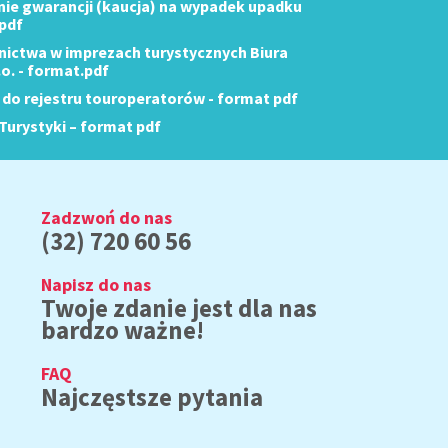
enie gwarancji (kaucja) na wypadek upadku
 pdf
nictwa w imprezach turystycznych Biura
.o. - format.pdf
 do rejestru touroperatorów - format pdf
Turystyki – format pdf
Zadzwoń do nas
(32) 720 60 56
Napisz do nas
Twoje zdanie jest dla nas
bardzo ważne!
FAQ
Najczęstsze pytania