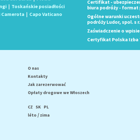
Certifikat - ubezpiecz
ngi
|
Toskańskie posiadłości
biura podróży - format
i Camerota
|
Capo Vaticano
Ogólne warunki uczest
podróży Ludor, spol. s r
Zaświadczenie o wpisie
Certyfikat Polska Izba 
O nas
Kontakty
Jak zarezerwować
Opłaty drogowe we Włoszech
CZ
SK
PL
/
léto
zima