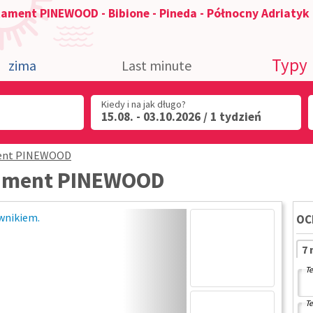
ament PINEWOOD - Bibione - Pineda - Północny Adriatyk
Typy
zima
Last minute
Kiedy i na jak długo?
15.08. - 03.10.2026 / 1 tydzień
ent PINEWOOD
rtament PINEWOOD
OC
7
Te
Te