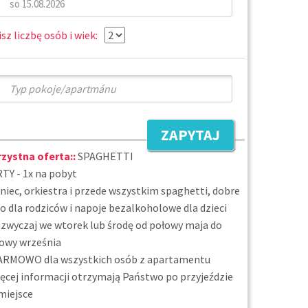
sz liczbę osób i wiek:
ZAPYTAJ
zystna oferta::
SPAGHETTI
TY - 1x na pobyt
aniec, orkiestra i przede wszystkim spaghetti, dobre
o dla rodziców i napoje bezalkoholowe dla dzieci
azwyczaj we wtorek lub środę od połowy maja do
owy września
ARMOWO dla wszystkich osób z apartamentu
ięcej informacji otrzymają Państwo po przyjeździe
miejsce