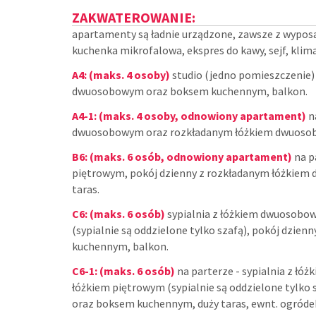
ZAKWATEROWANIE:
apartamenty są ładnie urządzone, zawsze z wypo
kuchenka mikrofalowa, ekspres do kawy, sejf, klimat
A4: (maks. 4 osoby)
studio (jedno pomieszczenie
dwuosobowym oraz boksem kuchennym, balkon.
A4-1: (maks. 4 osoby, odnowiony apartament)
n
dwuosobowym oraz rozkładanym łóżkiem dwuosob
B6: (maks. 6 osób, odnowiony apartament)
na p
piętrowym, pokój dzienny z rozkładanym łóżkie
taras.
C6: (maks. 6 osób)
sypialnia z łóżkiem dwuosobow
(sypialnie są oddzielone tylko szafą), pokój dz
kuchennym, balkon.
C6-1: (maks. 6 osób)
na parterze - sypialnia z ł
łóżkiem piętrowym (sypialnie są oddzielone tylk
oraz boksem kuchennym, duży taras, ewnt. ogróde