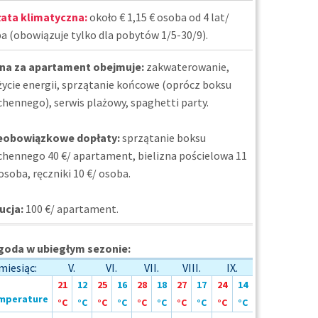
ata klimatyczna:
około € 1,15 € osoba od 4 lat/
a (obowiązuje tylko dla pobytów 1/5-30/9).
na za apartament obejmuje:
zakwaterowanie,
życie energii, sprzątanie końcowe (oprócz boksu
chennego), serwis plażowy, spaghetti party.
eobowiązkowe dopłaty:
sprzątanie boksu
chennego 40 €/ apartament, bielizna pościelowa 11
osoba, ręczniki 10 €/ osoba.
ucja:
100 €/ apartament.
oda w ubiegłym sezonie:
miesiąc:
V.
VI.
VII.
VIII.
IX.
21
12
25
16
28
18
27
17
24
14
°C
°C
°C
°C
°C
°C
°C
°C
°C
°C