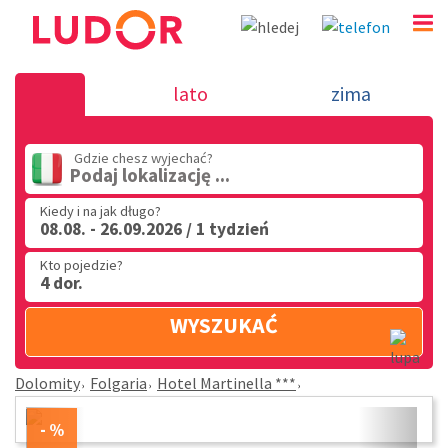
Hotel Martinella *** - Folgaria - Dol
lato
zima
(32) 720 60 56
Gdzie chesz wyjechać?
PN - PT: 9.00 - 15.00
Podaj lokalizację ...
Kiedy i na jak długo?
08.08. - 26.09.2026 / 1 tydzień
Kto pojedzie?
4 dor.
WYSZUKAĆ
Dolomity
Folgaria
Hotel Martinella ***