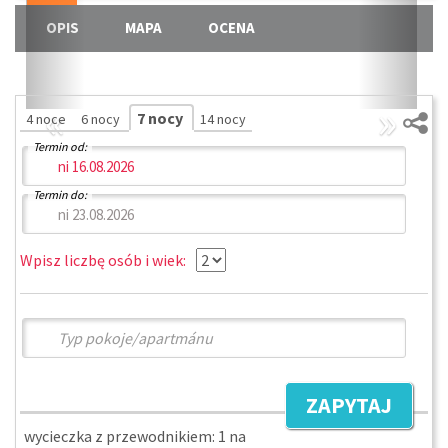
OPIS
MAPA
OCENA
«
»
7 nocy
4 noce
6 nocy
14 nocy
Termin od:
Termin do:
Wpisz liczbę osób i wiek:
ZAPYTAJ
wycieczka z przewodnikiem: 1 na