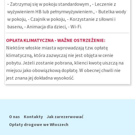
- Zatrzymaj się w pokoju standardowym , - Leczenie z
wyżywieniem HB lub pełnymwyżywieniem , - Butelka wody
w pokoju, - Czajnik w pokoju, - Korzystanie z siłowni i
basenu, - Animacja dla dzieci, - Wi-Fi.
OPŁATA KLIMATYCZNA - WAŻNE OSTRZEŻENIE:
Niektóre włoskie miasta wprowadzają tzw. opłatę
klimatyczną, która zazwyczaj nie jest objęta w cenie
pobytu. Jeżeli zostanie pobrana, klienci kwotę uiszczą na
miejscu jako obowiązkową dopłatę. W obecnej chwili nie
jest znana jej dokładna wysokość.
O nas
Kontakty
Jak zarezerwować
Opłaty drogowe we Włoszech