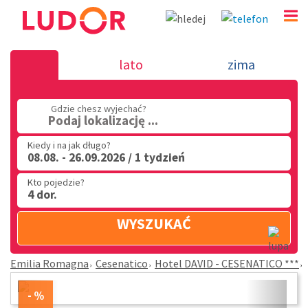
Hotel DAVID - CESENATICO *** - Cesenatico - Emilia
lato
zima
(32) 720 60 56
PN - PT: 9.00 - 15.00
Gdzie chesz wyjechać?
Podaj lokalizację ...
Kiedy i na jak długo?
08.08. - 26.09.2026 / 1 tydzień
Kto pojedzie?
4 dor.
WYSZUKAĆ
Emilia Romagna
Cesenatico
Hotel DAVID - CESENATICO ***