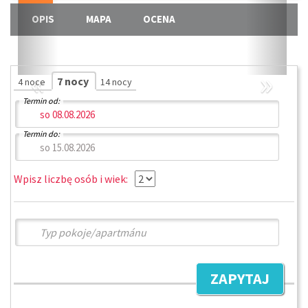
OPIS
MAPA
OCENA
«
»
7 nocy
4 noce
14 nocy
Termin od:
Termin do:
Wpisz liczbę osób i wiek:
ZAPYTAJ