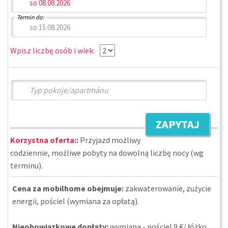
Termin do:
Wpisz liczbę osób i wiek:
ZAPYTAJ
Korzystna oferta::
Przyjazd możliwy
codziennie, możliwe pobyty na dowolną liczbę nocy (wg
terminu).
Cena za mobilhome obejmuje:
zakwaterowanie, zużycie
energii, pościel (wymiana za opłatą).
Nieobowiązkowe dopłaty:
wymiana - pościel 9 €/ łóżko,