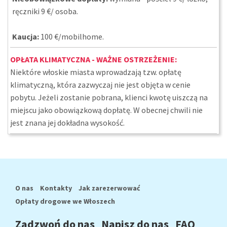
ręczniki 9 €/ osoba.
Kaucja:
100 €/mobilhome.
OPŁATA KLIMATYCZNA - WAŻNE OSTRZEŻENIE:
Niektóre włoskie miasta wprowadzają tzw. opłatę
klimatyczną, która zazwyczaj nie jest objęta w cenie
pobytu. Jeżeli zostanie pobrana, klienci kwotę uiszczą na
miejscu jako obowiązkową dopłatę. W obecnej chwili nie
jest znana jej dokładna wysokość.
O nas
Kontakty
Jak zarezerwować
Opłaty drogowe we Włoszech
Zadzwoń do nas
Napisz do nas
FAQ