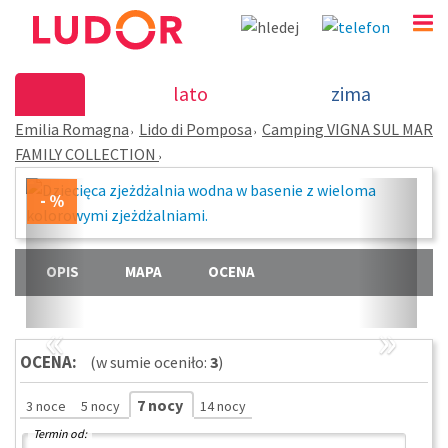
Camping VIGNA SUL MAR FAMILY COLLECTION - Li
lato
zima
Pomposa - Emilia Romagna
Emilia Romagna
Lido di Pomposa
Camping VIGNA SUL MAR
(32) 720 60 56
FAMILY COLLECTION
PN - PT: 9.00 - 15.00
OPIS
MAPA
OCENA
«
»
OCENA:
(w sumie oceniło:
3
)
7 nocy
3 noce
5 nocy
14 nocy
Termin od: