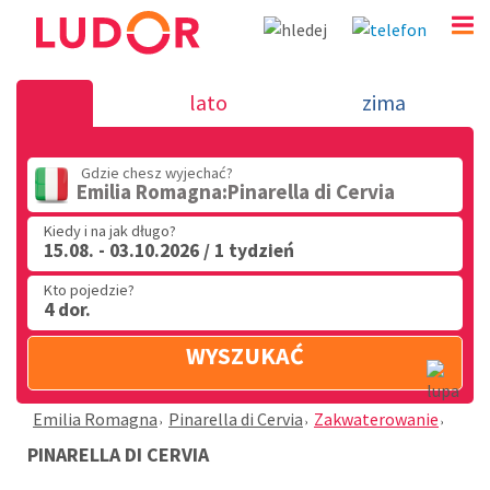
Pinarella di Cervia - Emilia Romag
lato
zima
(32) 720 60 56
Gdzie chesz wyjechać?
PN - PT: 9.00 - 15.00
Emilia Romagna:Pinarella di Cervia
Kiedy i na jak długo?
15.08. - 03.10.2026 / 1 tydzień
Kto pojedzie?
4 dor.
WYSZUKAĆ
Emilia Romagna
Pinarella di Cervia
Zakwaterowanie
PINARELLA DI CERVIA