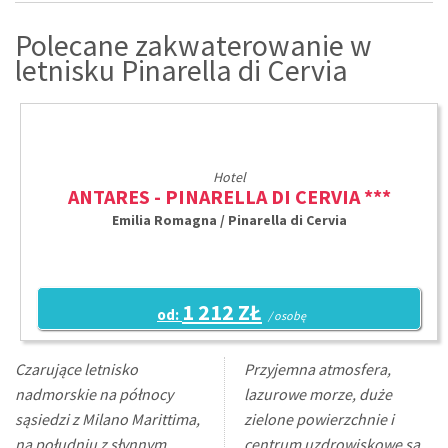
Polecane zakwaterowanie w
letnisku Pinarella di Cervia
Hotel
ANTARES - PINARELLA DI CERVIA ***
Emilia Romagna / Pinarella di Cervia
1 212 ZŁ
od:
/ osobę
Czarujące letnisko
Przyjemna atmosfera,
nadmorskie na północy
lazurowe morze, duże
sąsiedzi z Milano Marittima,
zielone powierzchnie i
na południu z słynnym
centrum uzdrowiskowe są