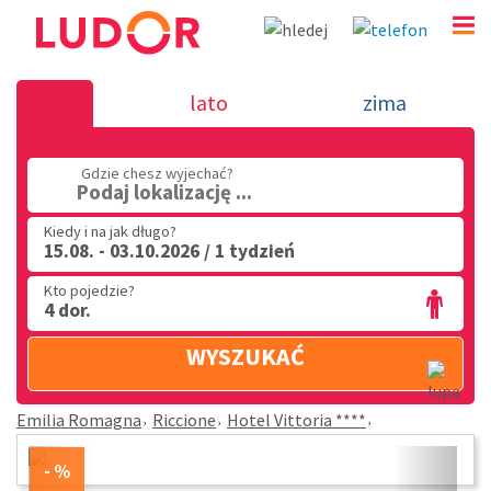
Hotel Vittoria **** - Riccione - Emilia R
lato
zima
(32) 720 60 56
Gdzie chesz wyjechać?
PN - PT: 9.00 - 15.00
Podaj lokalizację ...
Kiedy i na jak długo?
15.08. - 03.10.2026 / 1 tydzień
Kto pojedzie?
4 dor.
WYSZUKAĆ
Emilia Romagna
Riccione
Hotel Vittoria ****