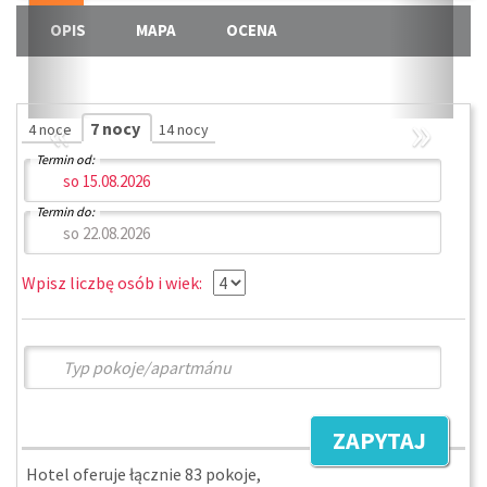
OPIS
MAPA
OCENA
«
»
7 nocy
4 noce
14 nocy
Termin od:
Termin do:
Wpisz liczbę osób i wiek:
ZAPYTAJ
Hotel oferuje łącznie 83 pokoje,