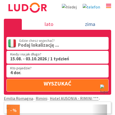
Hotel AUSONIA - RIMINI *** - Rimini - Em
lato
zima
Romagna
Gdzie chesz wyjechać?
(32) 720 60 56
Podaj lokalizację ...
PN - PT: 9.00 - 15.00
Kiedy i na jak długo?
15.08. - 03.10.2026 / 1 tydzień
Kto pojedzie?
4 dor.
WYSZUKAĆ
Emilia Romagna
Rimini
Hotel AUSONIA - RIMINI ***