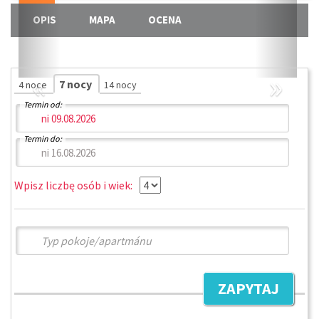
OPIS
MAPA
OCENA
«
»
7 nocy
4 noce
14 nocy
Termin od:
Termin do:
Wpisz liczbę osób i wiek:
ZAPYTAJ