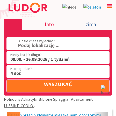
Apartament LUSSINPICCOLO - Bibione Spiaggia - P
lato
zima
Adriatyk
(32) 720 60 56
Gdzie chesz wyjechać?
Podaj lokalizację ...
PN - PT: 9.00 - 15.00
Kiedy i na jak długo?
08.08. - 26.09.2026 / 1 tydzień
Kto pojedzie?
4 dor.
WYSZUKAĆ
Północny Adriatyk
Bibione Spiaggia
Apartament
LUSSINPICCOLO