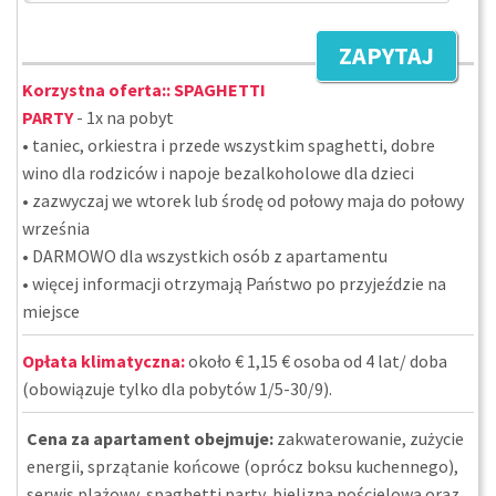
ZAPYTAJ
Korzystna oferta::
SPAGHETTI
PARTY
- 1x na pobyt
• taniec, orkiestra i przede wszystkim spaghetti, dobre
wino dla rodziców i napoje bezalkoholowe dla dzieci
• zazwyczaj we wtorek lub środę od połowy maja do połowy
września
• DARMOWO dla wszystkich osób z apartamentu
• więcej informacji otrzymają Państwo po przyjeździe na
miejsce
Opłata klimatyczna:
około € 1,15 € osoba od 4 lat/ doba
(obowiązuje tylko dla pobytów 1/5-30/9).
Cena za apartament obejmuje:
zakwaterowanie, zużycie
energii, sprzątanie końcowe (oprócz boksu kuchennego),
serwis plażowy, spaghetti party, bielizna pościelowa oraz