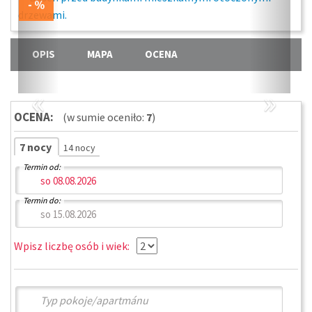
OPIS
MAPA
OCENA
«
»
OCENA:
(w sumie oceniło:
7
)
7 nocy
14 nocy
Termin od:
Termin do:
Wpisz liczbę osób i wiek: