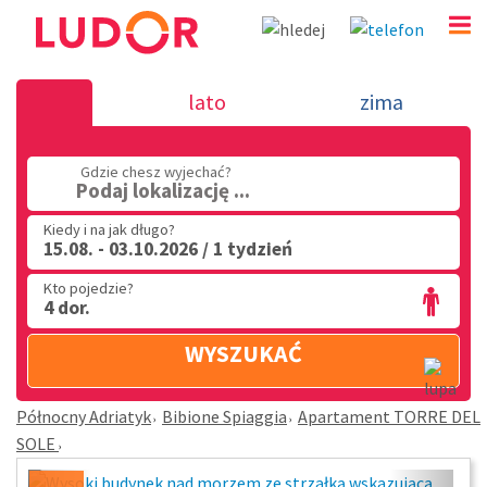
Apartament TORRE DEL SOLE - Bibione Spiaggia - 
lato
zima
Adriatyk
(32) 720 60 56
Gdzie chesz wyjechać?
Podaj lokalizację ...
PN - PT: 9.00 - 15.00
Kiedy i na jak długo?
15.08. - 03.10.2026 / 1 tydzień
Kto pojedzie?
4 dor.
WYSZUKAĆ
Północny Adriatyk
Bibione Spiaggia
Apartament TORRE DEL
SOLE