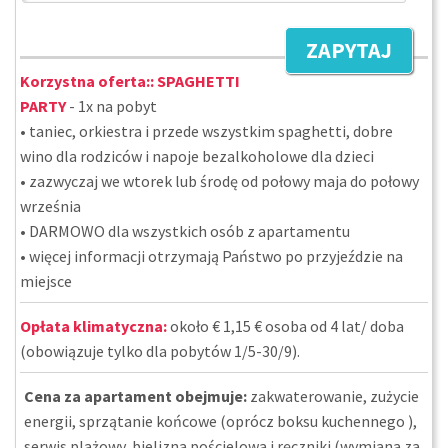
ZAPYTAJ
Korzystna oferta::
SPAGHETTI
PARTY
- 1x na pobyt
• taniec, orkiestra i przede wszystkim spaghetti, dobre
wino dla rodziców i napoje bezalkoholowe dla dzieci
• zazwyczaj we wtorek lub środę od połowy maja do połowy
września
• DARMOWO dla wszystkich osób z apartamentu
• więcej informacji otrzymają Państwo po przyjeździe na
miejsce
Opłata klimatyczna:
około € 1,15 € osoba od 4 lat/ doba
(obowiązuje tylko dla pobytów 1/5-30/9).
Cena za apartament obejmuje:
zakwaterowanie, zużycie
energii, sprzątanie końcowe (oprócz boksu kuchennego ),
serwis plażowy, bielizna pościelowa i ręczniki (wymiana za