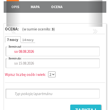
OPIS
MAPA
OCENA
«
»
OCENA:
(w sumie oceniło:
3
)
7 nocy
14 nocy
Termin od:
Termin do:
Wpisz liczbę osób i wiek: