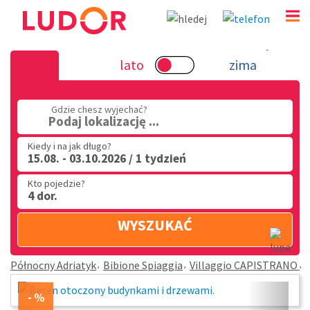
Villaggio CAPISTRANO - Bibione Spiaggia - Północny
lato
zima
(32) 720 60 56
PN - PT: 9.00 - 15.00
Gdzie chesz wyjechać?
Podaj lokalizację ...
Kiedy i na jak długo?
15.08. - 03.10.2026 / 1 tydzień
Kto pojedzie?
4 dor.
WYSZUKAĆ
Północny Adriatyk
Bibione Spiaggia
Villaggio CAPISTRANO