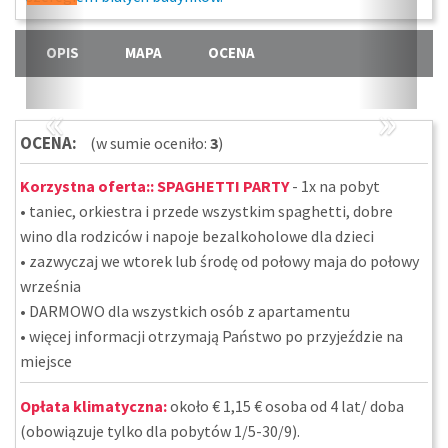
OPIS
MAPA
OCENA
«
»
OCENA:
(w sumie oceniło:
3
)
Korzystna oferta::
SPAGHETTI PARTY
- 1x na pobyt
• taniec, orkiestra i przede wszystkim spaghetti, dobre
wino dla rodziców i napoje bezalkoholowe dla dzieci
• zazwyczaj we wtorek lub środę od połowy maja do połowy
września
• DARMOWO dla wszystkich osób z apartamentu
• więcej informacji otrzymają Państwo po przyjeździe na
miejsce
Opłata klimatyczna:
około € 1,15 € osoba od 4 lat/ doba
(obowiązuje tylko dla pobytów 1/5-30/9).