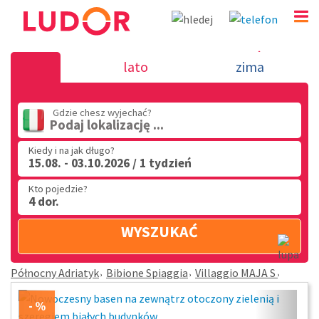
Villaggio MAJA S - Bibione Spiaggia - Północny Ad
lato
zima
(32) 720 60 56
PN - PT: 9.00 - 15.00
Gdzie chesz wyjechać?
Podaj lokalizację ...
Kiedy i na jak długo?
15.08. - 03.10.2026 / 1 tydzień
Kto pojedzie?
4 dor.
WYSZUKAĆ
Północny Adriatyk
Bibione Spiaggia
Villaggio MAJA S