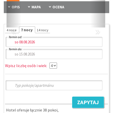
OPIS
MAPA
OCENA
«
»
7 nocy
4 noce
14 nocy
Termin od:
Termin do:
Wpisz liczbę osób i wiek:
ZAPYTAJ
Hotel oferuje łącznie 38 pokoi,