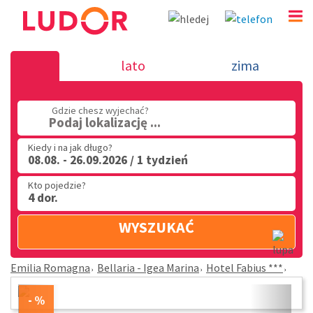
Hotel Fabius *** - Bellaria - Igea Marina - Emilia 
lato
zima
(32) 720 60 56
Gdzie chesz wyjechać?
PN - PT: 9.00 - 15.00
Podaj lokalizację ...
Kiedy i na jak długo?
08.08. - 26.09.2026 / 1 tydzień
Kto pojedzie?
4 dor.
WYSZUKAĆ
Emilia Romagna
Bellaria - Igea Marina
Hotel Fabius ***