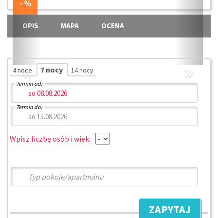
OPIS
MAPA
OCENA
«
»
7 nocy
4 noce
14 nocy
Termin od:
Termin do:
Wpisz liczbę osób i wiek:
ZAPYTAJ