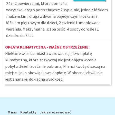
24 m2 powierzchni, która pomieści
wszystko, czego potrzebujesz: 2 sypialnie, jedna z łóżkiem
małżeńskim, druga z dwoma pojedynczymi łóżkami i
łóżkiem piętrowym dla dzieci, 2 łazienki i umeblowana
weranda. Maksymalna liczba osób: 4 osoby dorosłe i 1
dziecko do 8 lat.
OPŁATA KLIMATYCZNA - WAŻNE OSTRZEŻENIE:
Niektóre włoskie miasta wprowadzają tzw. opłatę
klimatyczną, która zazwyczaj nie jest objęta w cenie
pobytu. Jeżeli zostanie pobrana, klienci kwotę uiszczą na
miejscu jako obowiązkową dopłatę. W obecnej chwili nie
jest znana jej dokładna wysokość.
O nas
Kontakty
Jak zarezerwować