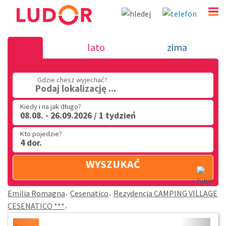
Rezydencja CAMPING VILLAGE CESENATICO *** - Cese
lato
zima
Emilia Romagna
(32) 720 60 56
Gdzie chesz wyjechać?
Podaj lokalizację ...
PN - PT: 9.00 - 15.00
Kiedy i na jak długo?
08.08. - 26.09.2026 / 1 tydzień
Kto pojedzie?
4 dor.
WYSZUKAĆ
Emilia Romagna
Cesenatico
Rezydencja CAMPING VILLAGE
CESENATICO ***