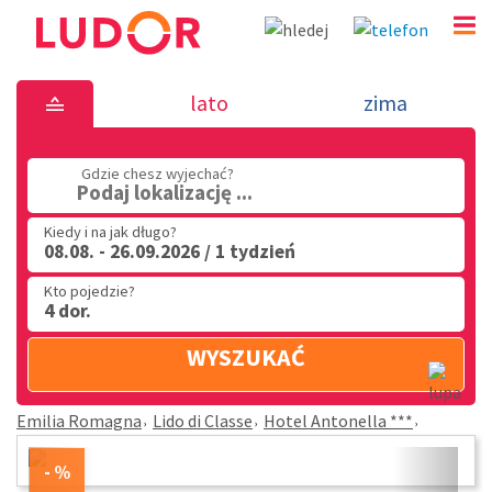
Hotel Antonella *** - Lido di Classe - Em
lato
zima
Romagna
Gdzie chesz wyjechać?
(32) 720 60 56
Podaj lokalizację ...
PN - PT: 9.00 - 15.00
Kiedy i na jak długo?
08.08. - 26.09.2026 / 1 tydzień
Kto pojedzie?
4 dor.
WYSZUKAĆ
Emilia Romagna
Lido di Classe
Hotel Antonella ***