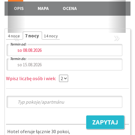
OPIS
MAPA
OCENA
«
»
7 nocy
4 noce
14 nocy
Termin od:
Termin do:
Wpisz liczbę osób i wiek:
ZAPYTAJ
Hotel oferuje łącznie 30 pokoi,