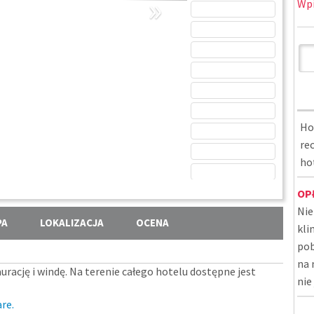
»
Wpi
Ho
rec
ho
OP
Nie
PA
LOKALIZACJA
OCENA
kli
pob
na 
aurację i windę. Na terenie całego hotelu dostępne jest
nie
re.