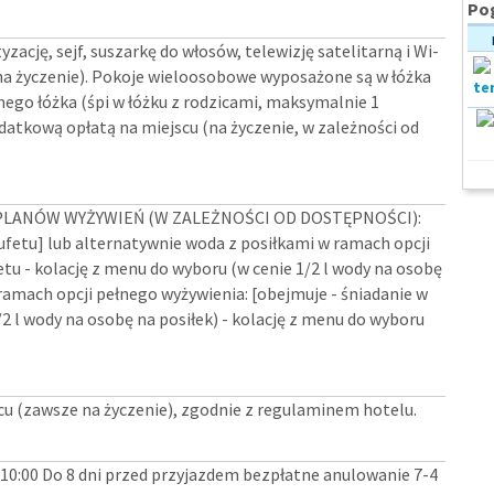
Pog
zację, sejf, suszarkę do włosów, telewizję satelitarną i Wi-
na życzenie). Pokoje wieloosobowe wyposażone są w łóżka
ego łóżka (śpi w łóżku z rodzicami, maksymalnie 1
datkową opłatą na miejscu (na życzenie, w zależności od
LANÓW WYŻYWIEŃ (W ZALEŻNOŚCI OD DOSTĘPNOŚCI):
bufetu] lub alternatywnie woda z posiłkami w ramach opcji
tu - kolację z menu do wyboru (w cenie 1/2 l wody na osobę
 ramach opcji pełnego wyżywienia: [obejmuje - śniadanie w
2 l wody na osobę na posiłek) - kolację z menu do wyboru
cu (zawsze na życzenie), zgodnie z regulaminem hotelu.
y 10:00 Do 8 dni przed przyjazdem bezpłatne anulowanie 7-4