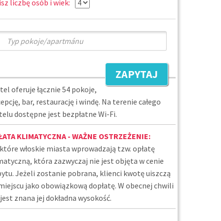
sz liczbę osób i wiek:
ZAPYTAJ
tel oferuje łącznie 54 pokoje,
epcję, bar, restaurację i windę. Na terenie całego
telu dostępne jest bezpłatne Wi-Fi.
ŁATA KLIMATYCZNA - WAŻNE OSTRZEŻENIE:
które włoskie miasta wprowadzają tzw. opłatę
matyczną, która zazwyczaj nie jest objęta w cenie
ytu. Jeżeli zostanie pobrana, klienci kwotę uiszczą
miejscu jako obowiązkową dopłatę. W obecnej chwili
 jest znana jej dokładna wysokość.