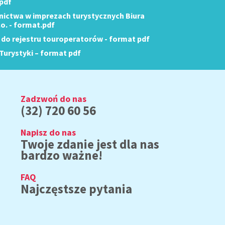
 pdf
nictwa w imprezach turystycznych Biura
.o. - format.pdf
 do rejestru touroperatorów - format pdf
Turystyki – format pdf
Zadzwoń do nas
(32) 720 60 56
Napisz do nas
Twoje zdanie jest dla nas
bardzo ważne!
FAQ
Najczęstsze pytania