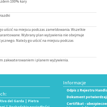
jazdem 100% kary
iazdki
go uiścić na miejscu podczas zameldowania. Wszelkie
gwarantowane. Wybrany plan wyżywienia nie obejmuje
tycznego. Należy go uiścić na miejscu podczas
ym zakwaterowaniem i planem wyżywienia.
Informacje
Odpis z Rejestru Handl
ech:
Dokument potwierdzają
Riva del Garda
|
Pietra
Certifikat - ubezpiecz
ngi
|
Toskańskie posiadłości