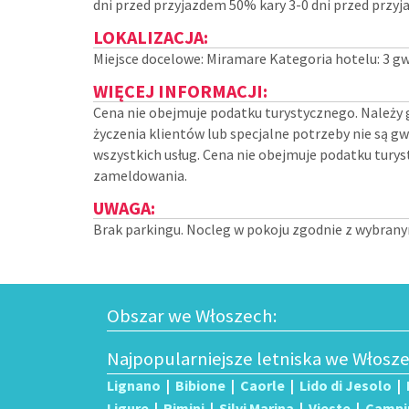
dni przed przyjazdem 50% kary 3-0 dni przed przy
LOKALIZACJA:
Miejsce docelowe: Miramare Kategoria hotelu: 3 gw
WIĘCEJ INFORMACJI:
Cena nie obejmuje podatku turystycznego. Należy 
życzenia klientów lub specjalne potrzeby nie są 
wszystkich usług. Cena nie obejmuje podatku turys
zameldowania.
UWAGA:
Brak parkingu. Nocleg w pokoju zgodnie z wybran
Obszar we Włoszech:
Najpopularniejsze letniska we Włosz
Lignano
|
Bibione
|
Caorle
|
Lido di Jesolo
|
Ligure
|
Rimini
|
Silvi Marina
|
Vieste
|
Campi