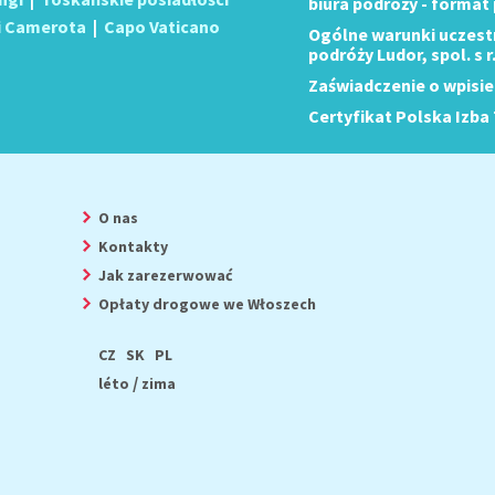
biura podróży - format
i Camerota
|
Capo Vaticano
Ogólne warunki uczest
podróży Ludor, spol. s r
Zaświadczenie o wpisie
Certyfikat Polska Izba 
O nas
Kontakty
Jak zarezerwować
Opłaty drogowe we Włoszech
CZ
SK
PL
/
léto
zima