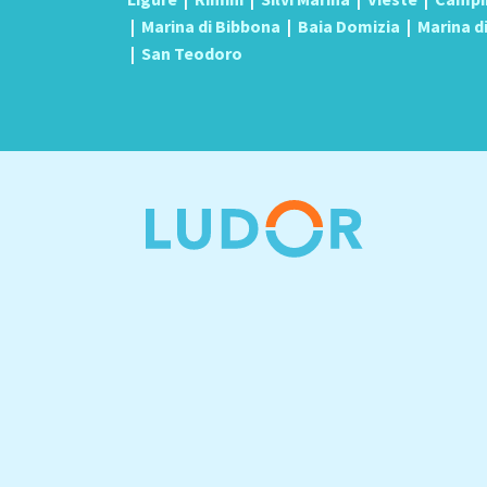
|
Marina di Bibbona
|
Baia Domizia
|
Marina d
|
San Teodoro