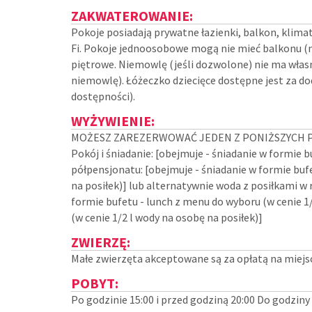
ZAKWATEROWANIE:
Pokoje posiadają prywatne łazienki, balkon, klimaty
Fi. Pokoje jednoosobowe mogą nie mieć balkonu (
piętrowe. Niemowlę (jeśli dozwolone) nie ma własn
niemowlę). Łóżeczko dziecięce dostępne jest za do
dostępności).
WYŻYWIENIE:
MOŻESZ ZAREZERWOWAĆ JEDEN Z PONIŻSZYCH P
Pokój i śniadanie: [obejmuje - śniadanie w formie 
półpensjonatu: [obejmuje - śniadanie w formie bufe
na posiłek)] lub alternatywnie woda z posiłkami w
formie bufetu - lunch z menu do wyboru (w cenie 1/
(w cenie 1/2 l wody na osobę na posiłek)]
ZWIERZĘ:
Małe zwierzęta akceptowane są za opłatą na miejs
POBYT:
Po godzinie 15:00 i przed godziną 20:00 Do godzin