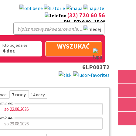
(32) 720 60 56
PN - PT: 9.00 - 15.00
WYSZUKAĆ
Kto pojedzie?
4 dor.
6LP00372
7 nocy
noce
14 nocy
rmin od:
rmin do: