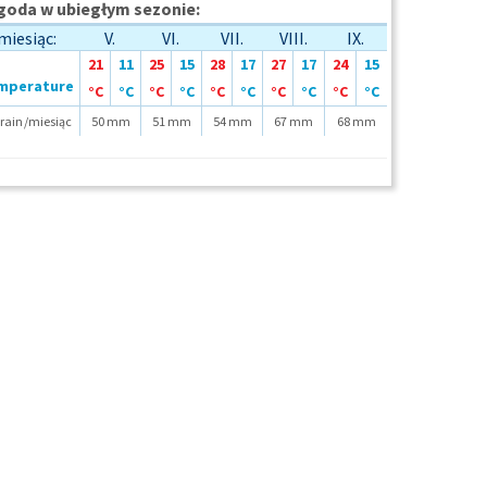
oda w ubiegłym sezonie:
miesiąc:
V.
VI.
VII.
VIII.
IX.
21
11
25
15
28
17
27
17
24
15
°C
°C
°C
°C
°C
°C
°C
°C
°C
°C
/miesiąc
50 mm
51 mm
54 mm
67 mm
68 mm