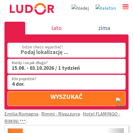
Hotel FLAMINGO - RIMINI *** - Rimini - Rivazzurra -
lato
zima
Romagna
(32) 720 60 56
Gdzie chesz wyjechać?
Podaj lokalizację ...
PN - PT: 9.00 - 15.00
Kiedy i na jak długo?
15.08. - 03.10.2026 / 1 tydzień
Kto pojedzie?
4 dor.
WYSZUKAĆ
Emilia Romagna
Rimini - Rivazzurra
Hotel FLAMINGO -
RIMINI ***