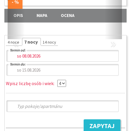
OPIS
MAPA
OCENA
«
»
7 nocy
4 noce
14 nocy
Termin od:
Termin do:
Wpisz liczbę osób i wiek:
ZAPYTAJ