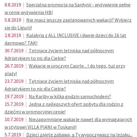
8.8.2019
|
Specjalna promocja na Sardynii - wyżywienie pełne
w cenie wyżywienia HB!
5.8.2019
|
Nie masz jeszcze zaplanowanych wakacji? Wybierz
się do Ligurii!
2.8.2019
|
Kalabria z ALL INCLUSIVE i dwoje dzieci do 16 lat
darmowo? TAK!
30.7.2019
|
Tętniące życiem letniska nad północnym
Adriatykiem to nic dla Ciebie?
26.7.2019
|
Wakacje w uroczym Caorle... I do tego, tuż przy
plaży!
23.7.2019
|
Tętniące życiem letniska nad północnym
Adriatykiem to nic dla Ciebie?
19.7.2019
|
Na Kariby w kilka godzin samochodem?
15.7.2019
|
Jedna z najlepszych ofert pobytu dla rodzin z
dziećmi w promocyjnej cenie!
10.7.2019
|
Niezapomniane wakacje nawet dla wymagających
w stylowej VILLA PIANI w Toskanii!
5.7.2019
|
Dzieci zajęte zabawą, a Ty wypoczywasz na leżaku...