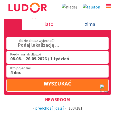
Nowość 10.9.2018 - wakacje we Włos
lato
zima
(32) 720 60 56
Gdzie chesz wyjechać?
PN - PT: 9.00 - 15.00
Podaj lokalizację ...
Kiedy i na jak długo?
08.08. - 26.09.2026 / 1 tydzień
Kto pojedzie?
4 dor.
WYSZUKAĆ
Region
NEWSROOM
«
předchozí
|
další
»
100/181