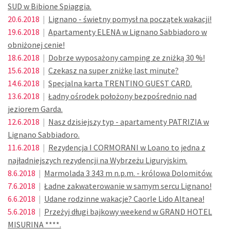
SUD w Bibione Spiaggia.
20.6.2018
|
Lignano - świetny pomysł na początek wakacji!
19.6.2018
|
Apartamenty ELENA w Lignano Sabbiadoro w
obniżonej cenie!
18.6.2018
|
Dobrze wyposażony camping ze zniżką 30 %!
15.6.2018
|
Czekasz na super zniżkę last minute?
14.6.2018
|
Specjalna karta TRENTINO GUEST CARD.
13.6.2018
|
Ładny ośrodek położony bezpośrednio nad
jeziorem Garda.
12.6.2018
|
Nasz dzisiejszy typ - apartamenty PATRIZIA w
Lignano Sabbiadoro.
11.6.2018
|
Rezydencja I CORMORANI w Loano to jedna z
najładniejszych rezydencji na Wybrzeżu Liguryjskim.
8.6.2018
|
Marmolada 3 343 m n.p.m. - królowa Dolomitów.
7.6.2018
|
Ładne zakwaterowanie w samym sercu Lignano!
6.6.2018
|
Udane rodzinne wakacje? Caorle Lido Altanea!
5.6.2018
|
Przeżyj długi bajkowy weekend w GRAND HOTEL
MISURINA ****.