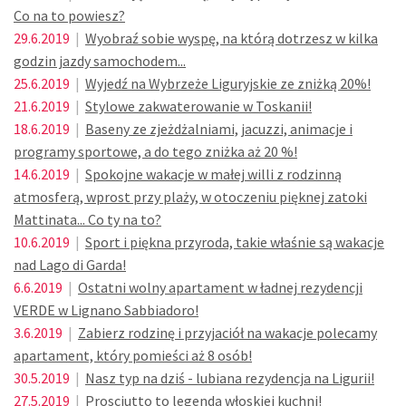
Co na to powiesz?
29.6.2019
|
Wyobraź sobie wyspę, na którą dotrzesz w kilka
godzin jazdy samochodem...
25.6.2019
|
Wyjedź na Wybrzeże Liguryjskie ze zniżką 20%!
21.6.2019
|
Stylowe zakwaterowanie w Toskanii!
18.6.2019
|
Baseny ze zjeżdżalniami, jacuzzi, animacje i
programy sportowe, a do tego zniżka aż 20 %!
14.6.2019
|
Spokojne wakacje w małej willi z rodzinną
atmosferą, wprost przy plaży, w otoczeniu pięknej zatoki
Mattinata... Co ty na to?
10.6.2019
|
Sport i piękna przyroda, takie właśnie są wakacje
nad Lago di Garda!
6.6.2019
|
Ostatni wolny apartament w ładnej rezydencji
VERDE w Lignano Sabbiadoro!
3.6.2019
|
Zabierz rodzinę i przyjaciół na wakacje polecamy
apartament, który pomieści aż 8 osób!
30.5.2019
|
Nasz typ na dziś - lubiana rezydencja na Ligurii!
27.5.2019
|
Prosciutto to legenda włoskiej kuchni!