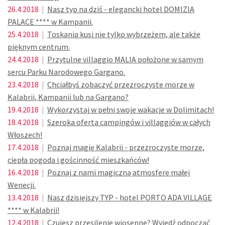
26.4.2018
|
Nasz typ na dziś - elegancki hotel DOMIZIA
PALACE **** w Kampanii.
25.4.2018
|
Toskania kusi nie tylko wybrzeżem, ale także
pięknym centrum.
24.4.2018
|
Przytulne villaggio MALIA położone w samym
sercu Parku Narodowego Gargano.
23.4.2018
|
Chciałbyś zobaczyć przezroczyste morze w
Kalabrii, Kampanii lub na Gargano?
19.4.2018
|
Wykorzystaj w pełni swoje wakacje w Dolimitach!
18.4.2018
|
Szeroka oferta campingów i villaggiów w całych
Włoszech!
17.4.2018
|
Poznaj magię Kalabrii - przezroczyste morze,
ciepła pogoda i gościnność mieszkańców!
16.4.2018
|
Poznaj z nami magiczną atmosferę małej
Wenecji.
13.4.2018
|
Nasz dzisiejszy TYP - hotel PORTO ADA VILLAGE
**** w Kalabrii!
12.4.2018
|
Czujesz przesilenie wiosenne? Wyjedź odpocząć