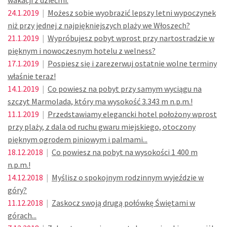
wakacji z dziećmi.
24.1.2019
|
Możesz sobie wyobrazić lepszy letni wypoczynek
niż przy jednej z najpiękniejszych plaży we Włoszech?
21.1.2019
|
Wypróbujesz pobyt wprost przy nartostradzie w
pięknym i nowoczesnym hotelu z welness?
17.1.2019
|
Pospiesz się i zarezerwuj ostatnie wolne terminy
właśnie teraz!
14.1.2019
|
Co powiesz na pobyt przy samym wyciągu na
szczyt Marmolada, który ma wysokość 3.343 m n.p.m.!
11.1.2019
|
Przedstawiamy elegancki hotel położony wprost
przy plaży, z dala od ruchu gwaru miejskiego, otoczony
pięknym ogrodem piniowym i palmami...
18.12.2018
|
Co powiesz na pobyt na wysokości 1 400 m
n.p.m.!
14.12.2018
|
Myślisz o spokojnym rodzinnym wyjeździe w
góry?
11.12.2018
|
Zaskocz swoją drugą połówkę Świętami w
górach...