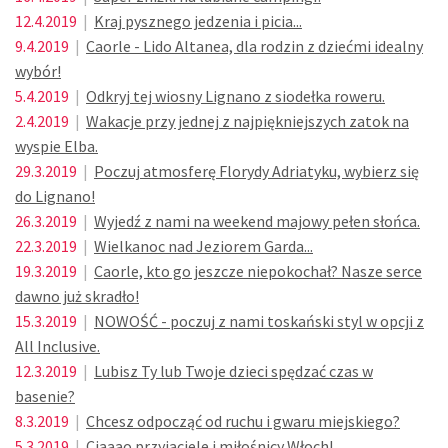
12.4.2019
|
Kraj pysznego jedzenia i picia...
9.4.2019
|
Caorle - Lido Altanea, dla rodzin z dziećmi idealny
wybór!
5.4.2019
|
Odkryj tej wiosny Lignano z siodełka roweru.
2.4.2019
|
Wakacje przy jednej z najpiękniejszych zatok na
wyspie Elba.
29.3.2019
|
Poczuj atmosferę Florydy Adriatyku, wybierz się
do Lignano!
26.3.2019
|
Wyjedź z nami na weekend majowy pełen słońca.
22.3.2019
|
Wielkanoc nad Jeziorem Garda...
19.3.2019
|
Caorle, kto go jeszcze niepokochał? Nasze serce
dawno już skradło!
15.3.2019
|
NOWOŚĆ - poczuj z nami toskański styl w opcji z
All Inclusive.
12.3.2019
|
Lubisz Ty lub Twoje dzieci spędzać czas w
basenie?
8.3.2019
|
Chcesz odpocząć od ruchu i gwaru miejskiego?
5.3.2019
|
Ciaaao przyjaciele i miłośnicy Włoch!