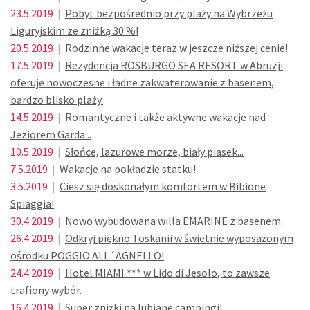
23.5.2019
|
Pobyt bezpośrednio przy plaży na Wybrzeżu
Liguryjskim ze zniżką 30 %!
20.5.2019
|
Rodzinne wakacje teraz w jeszcze niższej cenie!
17.5.2019
|
Rezydencja ROSBURGO SEA RESORT w Abruzji
oferuje nowoczesne i ładne zakwaterowanie z basenem,
bardzo blisko plaży.
14.5.2019
|
Romantyczne i także aktywne wakacje nad
Jeziorem Garda...
10.5.2019
|
Słońce, lazurowe morze, biały piasek...
7.5.2019
|
Wakacje na pokładzie statku!
3.5.2019
|
Ciesz się doskonałym komfortem w Bibione
Spiaggia!
30.4.2019
|
Nowo wybudowana willa EMARINE z basenem.
26.4.2019
|
Odkryj piękno Toskanii w świetnie wyposażonym
ośrodku POGGIO ALL´AGNELLO!
24.4.2019
|
Hotel MIAMI *** w Lido di Jesolo, to zawsze
trafiony wybór.
16.4.2019
|
Super zniżki na lubiane campingi!