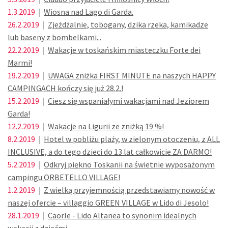
1.3.2019
|
Wiosna nad Lago di Garda.
26.2.2019
|
Zjeżdżalnie, tobogany, dzika rzeka, kamikadze
lub baseny z bombelkami...
22.2.2019
|
Wakacje w toskańskim miasteczku Forte dei
Marmi!
19.2.2019
|
UWAGA zniżka FIRST MINUTE na naszych HAPPY
CAMPINGACH kończy się już 28.2.!
15.2.2019
|
Ciesz się wspaniałymi wakacjami nad Jeziorem
Garda!
12.2.2019
|
Wakacje na Ligurii ze zniżką 19 %!
8.2.2019
|
Hotel w pobliżu plaży, w zielonym otoczeniu, z ALL
INCLUSIVE, a do tego dzieci do 13 lat całkowicie ZA DARMO!
5.2.2019
|
Odkryj piękno Toskanii na świetnie wyposażonym
campingu ORBETELLO VILLAGE!
1.2.2019
|
Z wielką przyjemnością przedstawiamy nowość w
naszej ofercie – villaggio GREEN VILLAGE w Lido di Jesolo!
28.1.2019
|
Caorle - Lido Altanea to synonim idealnych