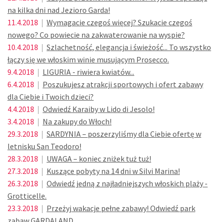
na kilka dni nad Jezioro Garda!
11.4.2018
|
Wymagacie czegoś więcej? Szukacie czegoś
nowego? Co powiecie na zakwaterowanie na wyspie?
10.4.2018
|
Szlachetność, elegancja i świeżość... To wszystko
łączy się we włoskim winie musującym Prosecco.
9.4.2018
|
LIGURIA - riwiera kwiatów...
6.4.2018
|
Poszukujesz atrakcji sportowych i ofert zabawy
dla Ciebie i Twoich dzieci?
4.4.2018
|
Odwiedź Karaiby w Lido di Jesolo!
3.4.2018
|
Na zakupy do Włoch!
29.3.2018
|
SARDYNIA – poszerzyliśmy dla Ciebie ofertę w
letnisku San Teodoro!
28.3.2018
|
UWAGA – koniec zniżek tuż tuż!
27.3.2018
|
Kuszące pobyty na 14 dni w Silvi Marina!
26.3.2018
|
Odwiedź jedną z najładniejszych włoskich plaży -
Grotticelle.
23.3.2018
|
Przeżyj wakacje pełne zabawy! Odwiedź park
zabaw GARDALAND.