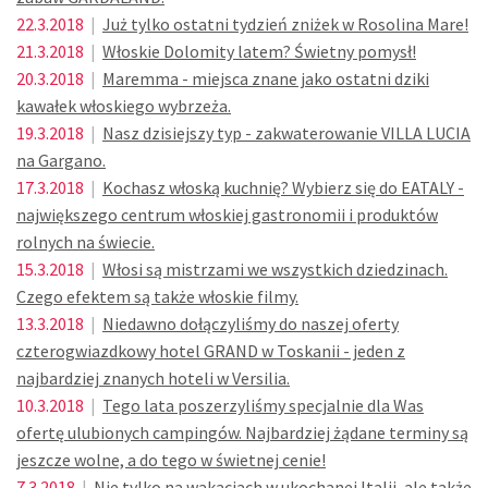
22.3.2018
|
Już tylko ostatni tydzień zniżek w Rosolina Mare!
21.3.2018
|
Włoskie Dolomity latem? Świetny pomysł!
20.3.2018
|
Maremma - miejsca znane jako ostatni dziki
kawałek włoskiego wybrzeża.
19.3.2018
|
Nasz dzisiejszy typ - zakwaterowanie VILLA LUCIA
na Gargano.
17.3.2018
|
Kochasz włoską kuchnię? Wybierz się do EATALY -
największego centrum włoskiej gastronomii i produktów
rolnych na świecie.
15.3.2018
|
Włosi są mistrzami we wszystkich dziedzinach.
Czego efektem są także włoskie filmy.
13.3.2018
|
Niedawno dołączyliśmy do naszej oferty
czterogwiazdkowy hotel GRAND w Toskanii - jeden z
najbardziej znanych hoteli w Versilia.
10.3.2018
|
Tego lata poszerzyliśmy specjalnie dla Was
ofertę ulubionych campingów. Najbardziej żądane terminy są
jeszcze wolne, a do tego w świetnej cenie!
7.3.2018
|
Nie tylko na wakacjach w ukochanej Italii, ale także