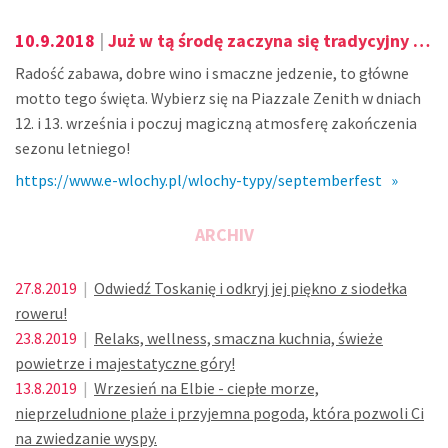
10.9.2018
|
Już w tą środę zaczyna się tradycyjny SEPTEMBER FEST w Bibione!
Radość zabawa, dobre wino i smaczne jedzenie, to główne
motto tego święta. Wybierz się na Piazzale Zenith w dniach
12. i 13. września i poczuj magiczną atmosferę zakończenia
sezonu letniego!
https://www.e-wlochy.pl/wlochy-typy/septemberfest »
ARCHIV
27.8.2019
|
Odwiedź Toskanię i odkryj jej piękno z siodełka
roweru!
23.8.2019
|
Relaks, wellness, smaczna kuchnia, świeże
powietrze i majestatyczne góry!
13.8.2019
|
Wrzesień na Elbie - ciepłe morze,
nieprzeludnione plaże i przyjemna pogoda, która pozwoli Ci
na zwiedzanie wyspy.