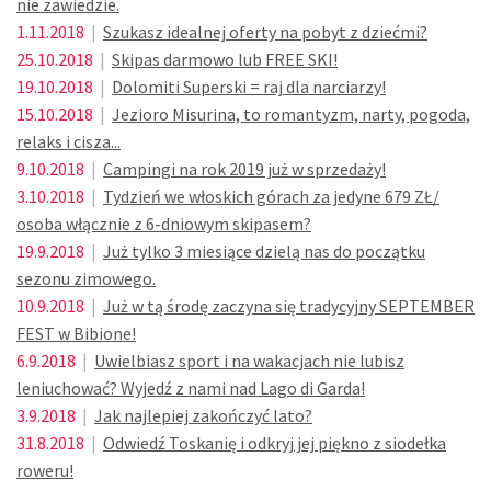
nie zawiedzie.
1.11.2018
|
Szukasz idealnej oferty na pobyt z dziećmi?
25.10.2018
|
Skipas darmowo lub FREE SKI!
19.10.2018
|
Dolomiti Superski = raj dla narciarzy!
15.10.2018
|
Jezioro Misurina, to romantyzm, narty, pogoda,
relaks i cisza...
9.10.2018
|
Campingi na rok 2019 już w sprzedaży!
3.10.2018
|
Tydzień we włoskich górach za jedyne 679 ZŁ/
osoba włącznie z 6-dniowym skipasem?
19.9.2018
|
Już tylko 3 miesiące dzielą nas do początku
sezonu zimowego.
10.9.2018
|
Już w tą środę zaczyna się tradycyjny SEPTEMBER
FEST w Bibione!
6.9.2018
|
Uwielbiasz sport i na wakacjach nie lubisz
leniuchować? Wyjedź z nami nad Lago di Garda!
3.9.2018
|
Jak najlepiej zakończyć lato?
31.8.2018
|
Odwiedź Toskanię i odkryj jej piękno z siodełka
roweru!