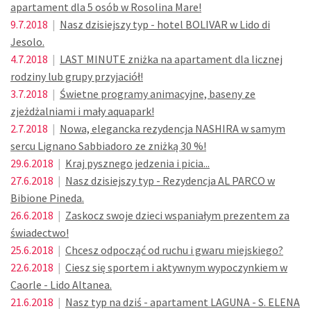
apartament dla 5 osób w Rosolina Mare!
9.7.2018
|
Nasz dzisiejszy typ - hotel BOLIVAR w Lido di
Jesolo.
4.7.2018
|
LAST MINUTE zniżka na apartament dla licznej
rodziny lub grupy przyjaciół!
3.7.2018
|
Świetne programy animacyjne, baseny ze
zjeżdżalniami i mały aquapark!
2.7.2018
|
Nowa, elegancka rezydencja NASHIRA w samym
sercu Lignano Sabbiadoro ze zniżką 30 %!
29.6.2018
|
Kraj pysznego jedzenia i picia...
27.6.2018
|
Nasz dzisiejszy typ - Rezydencja AL PARCO w
Bibione Pineda.
26.6.2018
|
Zaskocz swoje dzieci wspaniałym prezentem za
świadectwo!
25.6.2018
|
Chcesz odpocząć od ruchu i gwaru miejskiego?
22.6.2018
|
Ciesz się sportem i aktywnym wypoczynkiem w
Caorle - Lido Altanea.
21.6.2018
|
Nasz typ na dziś - apartament LAGUNA - S. ELENA