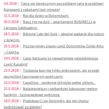
4.6.2018
|
Ciesz się słonecznym początkiem lata w urokliwej
Kampanii z rabatami last minute!
31.5.2018
|
Raj dla dzieci w Dolomitach.
30.5.2018
|
Nasz typ na dziś – apartament BUSINELLI w
Lignano Sabbiadoro.
28.5.2018
|
Bibione Lido del Sole – idealne wakacje dla rodzin
z dziećmi.
25.5.2018
|
Poznaj mniej znaną część Dolomitów Zoldo Alto
– Civetta.
24.5.2018
|
Capo Vaticano to niewątpliwie najpiękniejsza
część Kalabrii!
23.5.2018
|
Toskania kusi nie tylko wybrzeżem, ale przede
wszystkim fascynującym wnętrzem.
22.5.2018
|
Cavallino - spokojne letnisko pełne zieleni...
21.5.2018
|
Najpiękniejszy i najbardziej luksusowy region
Sardynii - Szmaragdowe wybrzeże.
18.5.2018
|
Podobają Ci się Dolomity, ale nie chcesz
podróżować za daleko?