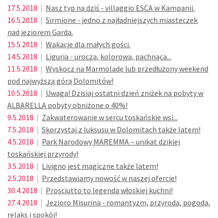
17.5.2018
|
Nasz typ na dziś - villaggio ESCA w Kampanii.
16.5.2018
|
Sirmione - jedno z najładniejszych miasteczek
nad jeziorem Garda.
15.5.2018
|
Wakacje dla małych gości.
14.5.2018
|
Liguria - urocza, kolorowa, pachnąca...
11.5.2018
|
Wyskocz na Marmoladę lub przedłużony weekend
pod najwyższą górą Dolomitów!
10.5.2018
|
Uwaga! Dzisiaj ostatni dzień zniżek na pobyty w
ALBARELLA pobyty obniżone o 40%!
9.5.2018
|
Zakwaterowanie w sercu toskańskie wsi...
7.5.2018
|
Skorzystaj z luksusu w Dolomitach także latem!
4.5.2018
|
Park Narodowy MAREMMA – unikat dzikiej
toskańskiej przyrody!
3.5.2018
|
Livigno jest magiczne także latem!
2.5.2018
|
Przedstawiamy nowość w naszej ofercie!
30.4.2018
|
Prosciutto to legenda włoskiej kuchni!
27.4.2018
|
Jezioro Misurina - romantyzm, przyroda, pogoda,
relaks i spokój!