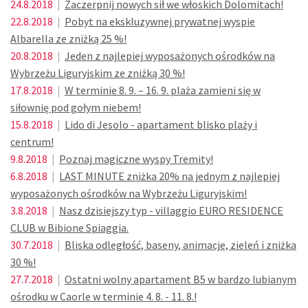
24.8.2018
|
Zaczerpnij nowych sił we włoskich Dolomitach!
22.8.2018
|
Pobyt na ekskluzywnej prywatnej wyspie
Albarella ze zniżką 25 %!
20.8.2018
|
Jeden z najlepiej wyposażonych ośrodków na
Wybrzeżu Liguryjskim ze zniżką 30 %!
17.8.2018
|
W terminie 8. 9. – 16. 9. plaża zamieni się w
siłownię pod gołym niebem!
15.8.2018
|
Lido di Jesolo - apartament blisko plaży i
centrum!
9.8.2018
|
Poznaj magiczne wyspy Tremity!
6.8.2018
|
LAST MINUTE zniżka 20% na jednym z najlepiej
wyposażonych ośrodków na Wybrzeżu Liguryjskim!
3.8.2018
|
Nasz dzisiejszy typ - villaggio EURO RESIDENCE
CLUB w Bibione Spiaggia.
30.7.2018
|
Bliska odległość, baseny, animacje, zieleń i zniżka
30 %!
27.7.2018
|
Ostatni wolny apartament B5 w bardzo lubianym
ośrodku w Caorle w terminie 4. 8. - 11. 8.!