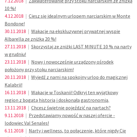
7.12.2018
|
Zakwaterowanie przy stoku narciarskim ze zniżką
10 %!
4.12.2018
|
Ciesz się idealnym urlopem narciarskim w Monte
Bondone!
30.11.2018
|
Wakacje na ekskluzywnej prywatnej wyspie
Albarella ze zniżką 20 %!
27.11.2018
|
Skorzystaj ze zniżki LAST MINUTE 10 % na narty
w grudniu!
23.11.2018
|
Nowy i nowocześnie urządzony ośrodek
położony przy stoku narciarskim!
20.11.2018
|
Wyjedź z nami na spokojny urlop do magicznej
Kalabrii!
16.11.2018
|
Wakacje w Toskanii! Odkryj ten wyjątkowy
region z bogatą historią i doskonałą gastronomią.
13.11.2018
|
Chcesz świetnie pojeździć na nartach?
9.11.2018
|
Przedstawiamy nowość w naszej ofercie -
lodowiec Val Senales!
6.11.2018
|
Narty i wellness, to połączenie, które nigdy Cię