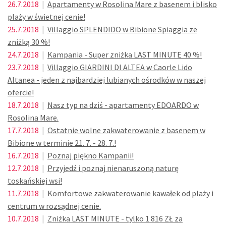
26.7.2018
|
Apartamenty w Rosolina Mare z basenem i blisko
plaży w świetnej cenie!
25.7.2018
|
Villaggio SPLENDIDO w Bibione Spiaggia ze
zniżką 30 %!
24.7.2018
|
Kampania - Super zniżka LAST MINUTE 40 %!
23.7.2018
|
Villaggio GIARDINI DI ALTEA w Caorle Lido
Altanea - jeden z najbardziej lubianych ośrodków w naszej
ofercie!
18.7.2018
|
Nasz typ na dziś - apartamenty EDOARDO w
Rosolina Mare.
17.7.2018
|
Ostatnie wolne zakwaterowanie z basenem w
Bibione w terminie 21. 7. - 28. 7.!
16.7.2018
|
Poznaj piękno Kampanii!
12.7.2018
|
Przyjedź i poznaj nienaruszoną naturę
toskańskiej wsi!
11.7.2018
|
Komfortowe zakwaterowanie kawałek od plaży i
centrum w rozsądnej cenie.
10.7.2018
|
Zniżka LAST MINUTE - tylko 1 816 ZŁ za