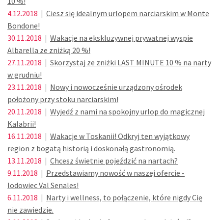
10 %!
4.12.2018
|
Ciesz się idealnym urlopem narciarskim w Monte
Bondone!
30.11.2018
|
Wakacje na ekskluzywnej prywatnej wyspie
Albarella ze zniżką 20 %!
27.11.2018
|
Skorzystaj ze zniżki LAST MINUTE 10 % na narty
w grudniu!
23.11.2018
|
Nowy i nowocześnie urządzony ośrodek
położony przy stoku narciarskim!
20.11.2018
|
Wyjedź z nami na spokojny urlop do magicznej
Kalabrii!
16.11.2018
|
Wakacje w Toskanii! Odkryj ten wyjątkowy
region z bogatą historią i doskonałą gastronomią.
13.11.2018
|
Chcesz świetnie pojeździć na nartach?
9.11.2018
|
Przedstawiamy nowość w naszej ofercie -
lodowiec Val Senales!
6.11.2018
|
Narty i wellness, to połączenie, które nigdy Cię
nie zawiedzie.