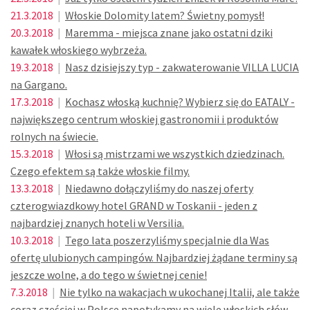
21.3.2018
|
Włoskie Dolomity latem? Świetny pomysł!
20.3.2018
|
Maremma - miejsca znane jako ostatni dziki
kawałek włoskiego wybrzeża.
19.3.2018
|
Nasz dzisiejszy typ - zakwaterowanie VILLA LUCIA
na Gargano.
17.3.2018
|
Kochasz włoską kuchnię? Wybierz się do EATALY -
największego centrum włoskiej gastronomii i produktów
rolnych na świecie.
15.3.2018
|
Włosi są mistrzami we wszystkich dziedzinach.
Czego efektem są także włoskie filmy.
13.3.2018
|
Niedawno dołączyliśmy do naszej oferty
czterogwiazdkowy hotel GRAND w Toskanii - jeden z
najbardziej znanych hoteli w Versilia.
10.3.2018
|
Tego lata poszerzyliśmy specjalnie dla Was
ofertę ulubionych campingów. Najbardziej żądane terminy są
jeszcze wolne, a do tego w świetnej cenie!
7.3.2018
|
Nie tylko na wakacjach w ukochanej Italii, ale także
coraz częściej w Polsce napotykamy na wiele włoskich słów.