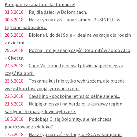
Kampanii z rabatami last minute!
31.5.2018
|
Raj dla dzieci w Dolomitach.
30.5.2018
|
Nasz typ na dziś – apartament BUSINELLI w
Lignano Sabbiadoro.
28.5.2018
|
Bibione Lido del Sole – idealne wakacje dla rodzin
z dziećmi.
25.5.2018
|
Poznaj mniej znaną część Dolomitów Zoldo Alto
– Civetta.
24.5.2018
|
Capo Vaticano to niewątpliwie najpiękniejsza
część Kalabrii!
23.5.2018
|
Toskania kusi nie tylko wybrzeżem, ale przede
wszystkim fascynującym wnętrzem.
22.5.2018
|
Cavallino - spokojne letnisko pełne zieleni...
21.5.2018
|
Najpiękniejszy i najbardziej luksusowy region
Sardynii - Szmaragdowe wybrzeże.
18.5.2018
|
Podobają Ci się Dolomity, ale nie chcesz
podróżować za daleko?
17.5.2018
|
Nasz typ na dziś - villaggio ESCA w Kampanii.