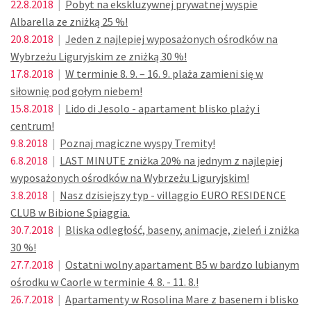
22.8.2018
|
Pobyt na ekskluzywnej prywatnej wyspie
Albarella ze zniżką 25 %!
20.8.2018
|
Jeden z najlepiej wyposażonych ośrodków na
Wybrzeżu Liguryjskim ze zniżką 30 %!
17.8.2018
|
W terminie 8. 9. – 16. 9. plaża zamieni się w
siłownię pod gołym niebem!
15.8.2018
|
Lido di Jesolo - apartament blisko plaży i
centrum!
9.8.2018
|
Poznaj magiczne wyspy Tremity!
6.8.2018
|
LAST MINUTE zniżka 20% na jednym z najlepiej
wyposażonych ośrodków na Wybrzeżu Liguryjskim!
3.8.2018
|
Nasz dzisiejszy typ - villaggio EURO RESIDENCE
CLUB w Bibione Spiaggia.
30.7.2018
|
Bliska odległość, baseny, animacje, zieleń i zniżka
30 %!
27.7.2018
|
Ostatni wolny apartament B5 w bardzo lubianym
ośrodku w Caorle w terminie 4. 8. - 11. 8.!
26.7.2018
|
Apartamenty w Rosolina Mare z basenem i blisko