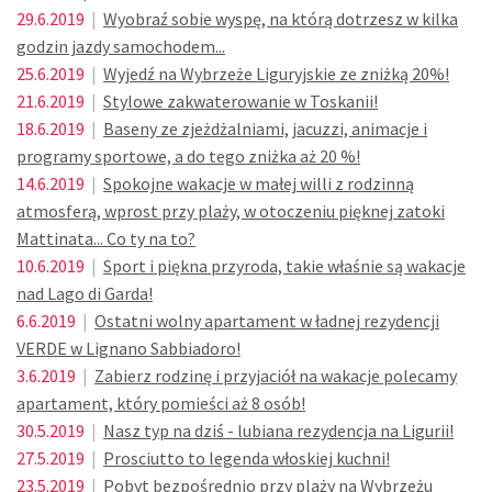
29.6.2019
|
Wyobraź sobie wyspę, na którą dotrzesz w kilka
godzin jazdy samochodem...
25.6.2019
|
Wyjedź na Wybrzeże Liguryjskie ze zniżką 20%!
21.6.2019
|
Stylowe zakwaterowanie w Toskanii!
18.6.2019
|
Baseny ze zjeżdżalniami, jacuzzi, animacje i
programy sportowe, a do tego zniżka aż 20 %!
14.6.2019
|
Spokojne wakacje w małej willi z rodzinną
atmosferą, wprost przy plaży, w otoczeniu pięknej zatoki
Mattinata... Co ty na to?
10.6.2019
|
Sport i piękna przyroda, takie właśnie są wakacje
nad Lago di Garda!
6.6.2019
|
Ostatni wolny apartament w ładnej rezydencji
VERDE w Lignano Sabbiadoro!
3.6.2019
|
Zabierz rodzinę i przyjaciół na wakacje polecamy
apartament, który pomieści aż 8 osób!
30.5.2019
|
Nasz typ na dziś - lubiana rezydencja na Ligurii!
27.5.2019
|
Prosciutto to legenda włoskiej kuchni!
23.5.2019
|
Pobyt bezpośrednio przy plaży na Wybrzeżu