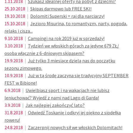
1.11.2018
|
Szukasz idealnej oferty na pobyt z dziećmi?
25.10.2018
|
Skipas darmowo lub FREE SKI!
19.10.2018
|
Dolomiti Superski = raj dla narciarzy!
15.10.2018
|
Jezioro Misurina, to romantyzm, narty, pogoda,
relaks i cisza...
9.10.2018
|
Campingi na rok 2019 już w sprzedaży!
3.10.2018
|
Tydzień we włoskich górach za jedyne 679 ZŁ/
osoba włącznie z 6-dniowym skipasem?
19.9.2018
|
Już tylko 3 miesiące dzielą nas do początku
sezonu zimowego.
10.9.2018
|
Już w tą środę zaczyna się tradycyjny SEPTEMBER
FEST w Bibione!
6.9.2018
|
Uwielbiasz sport i na wakacjach nie lubisz
leniuchować? Wyjedź z nami nad Lago di Garda!
3.9.2018
|
Jak najlepiej zakończyć lato?
31.8.2018
|
Odwiedź Toskanię i odkryj jej piękno z siodełka
roweru!
24.8.2018
|
Zaczerpnij nowych sił we włoskich Dolomitach!