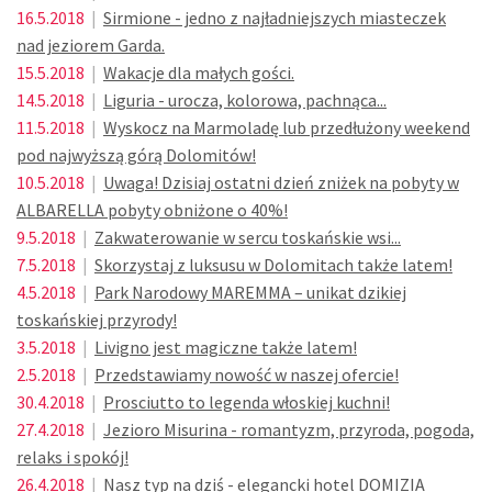
16.5.2018
|
Sirmione - jedno z najładniejszych miasteczek
nad jeziorem Garda.
15.5.2018
|
Wakacje dla małych gości.
14.5.2018
|
Liguria - urocza, kolorowa, pachnąca...
11.5.2018
|
Wyskocz na Marmoladę lub przedłużony weekend
pod najwyższą górą Dolomitów!
10.5.2018
|
Uwaga! Dzisiaj ostatni dzień zniżek na pobyty w
ALBARELLA pobyty obniżone o 40%!
9.5.2018
|
Zakwaterowanie w sercu toskańskie wsi...
7.5.2018
|
Skorzystaj z luksusu w Dolomitach także latem!
4.5.2018
|
Park Narodowy MAREMMA – unikat dzikiej
toskańskiej przyrody!
3.5.2018
|
Livigno jest magiczne także latem!
2.5.2018
|
Przedstawiamy nowość w naszej ofercie!
30.4.2018
|
Prosciutto to legenda włoskiej kuchni!
27.4.2018
|
Jezioro Misurina - romantyzm, przyroda, pogoda,
relaks i spokój!
26.4.2018
|
Nasz typ na dziś - elegancki hotel DOMIZIA