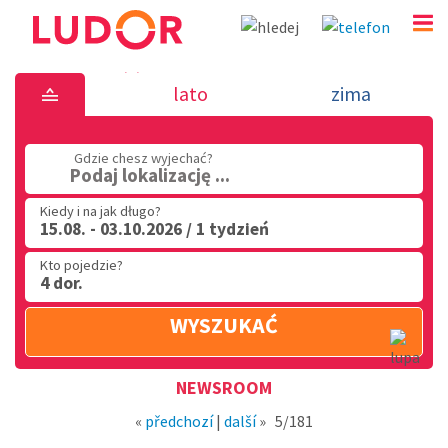
Nowość 15.3.2018 - wakacje we Włos
lato
zima
(32) 720 60 56
Gdzie chesz wyjechać?
PN - PT: 9.00 - 15.00
Podaj lokalizację ...
Kiedy i na jak długo?
15.08. - 03.10.2026 / 1 tydzień
Kto pojedzie?
4 dor.
WYSZUKAĆ
Region
NEWSROOM
«
předchozí
|
další
»
5/181