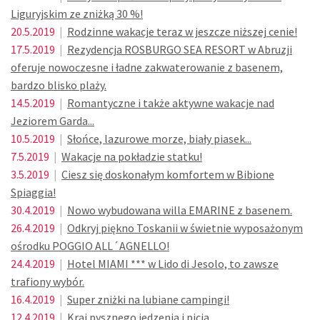
Liguryjskim ze zniżką 30 %!
20.5.2019
|
Rodzinne wakacje teraz w jeszcze niższej cenie!
17.5.2019
|
Rezydencja ROSBURGO SEA RESORT w Abruzji
oferuje nowoczesne i ładne zakwaterowanie z basenem,
bardzo blisko plaży.
14.5.2019
|
Romantyczne i także aktywne wakacje nad
Jeziorem Garda...
10.5.2019
|
Słońce, lazurowe morze, biały piasek...
7.5.2019
|
Wakacje na pokładzie statku!
3.5.2019
|
Ciesz się doskonałym komfortem w Bibione
Spiaggia!
30.4.2019
|
Nowo wybudowana willa EMARINE z basenem.
26.4.2019
|
Odkryj piękno Toskanii w świetnie wyposażonym
ośrodku POGGIO ALL´AGNELLO!
24.4.2019
|
Hotel MIAMI *** w Lido di Jesolo, to zawsze
trafiony wybór.
16.4.2019
|
Super zniżki na lubiane campingi!
12.4.2019
|
Kraj pysznego jedzenia i picia...