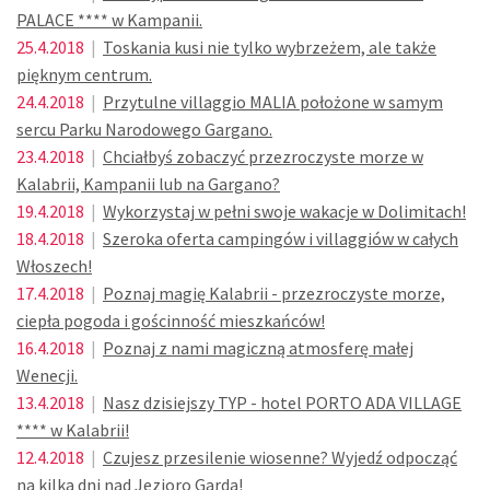
PALACE **** w Kampanii.
25.4.2018
|
Toskania kusi nie tylko wybrzeżem, ale także
pięknym centrum.
24.4.2018
|
Przytulne villaggio MALIA położone w samym
sercu Parku Narodowego Gargano.
23.4.2018
|
Chciałbyś zobaczyć przezroczyste morze w
Kalabrii, Kampanii lub na Gargano?
19.4.2018
|
Wykorzystaj w pełni swoje wakacje w Dolimitach!
18.4.2018
|
Szeroka oferta campingów i villaggiów w całych
Włoszech!
17.4.2018
|
Poznaj magię Kalabrii - przezroczyste morze,
ciepła pogoda i gościnność mieszkańców!
16.4.2018
|
Poznaj z nami magiczną atmosferę małej
Wenecji.
13.4.2018
|
Nasz dzisiejszy TYP - hotel PORTO ADA VILLAGE
**** w Kalabrii!
12.4.2018
|
Czujesz przesilenie wiosenne? Wyjedź odpocząć
na kilka dni nad Jezioro Garda!