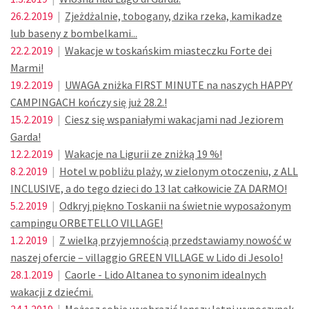
26.2.2019
|
Zjeżdżalnie, tobogany, dzika rzeka, kamikadze
lub baseny z bombelkami...
22.2.2019
|
Wakacje w toskańskim miasteczku Forte dei
Marmi!
19.2.2019
|
UWAGA zniżka FIRST MINUTE na naszych HAPPY
CAMPINGACH kończy się już 28.2.!
15.2.2019
|
Ciesz się wspaniałymi wakacjami nad Jeziorem
Garda!
12.2.2019
|
Wakacje na Ligurii ze zniżką 19 %!
8.2.2019
|
Hotel w pobliżu plaży, w zielonym otoczeniu, z ALL
INCLUSIVE, a do tego dzieci do 13 lat całkowicie ZA DARMO!
5.2.2019
|
Odkryj piękno Toskanii na świetnie wyposażonym
campingu ORBETELLO VILLAGE!
1.2.2019
|
Z wielką przyjemnością przedstawiamy nowość w
naszej ofercie – villaggio GREEN VILLAGE w Lido di Jesolo!
28.1.2019
|
Caorle - Lido Altanea to synonim idealnych
wakacji z dziećmi.