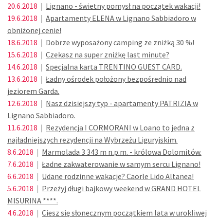
20.6.2018
|
Lignano - świetny pomysł na początek wakacji!
19.6.2018
|
Apartamenty ELENA w Lignano Sabbiadoro w
obniżonej cenie!
18.6.2018
|
Dobrze wyposażony camping ze zniżką 30 %!
15.6.2018
|
Czekasz na super zniżkę last minute?
14.6.2018
|
Specjalna karta TRENTINO GUEST CARD.
13.6.2018
|
Ładny ośrodek położony bezpośrednio nad
jeziorem Garda.
12.6.2018
|
Nasz dzisiejszy typ - apartamenty PATRIZIA w
Lignano Sabbiadoro.
11.6.2018
|
Rezydencja I CORMORANI w Loano to jedna z
najładniejszych rezydencji na Wybrzeżu Liguryjskim.
8.6.2018
|
Marmolada 3 343 m n.p.m. - królowa Dolomitów.
7.6.2018
|
Ładne zakwaterowanie w samym sercu Lignano!
6.6.2018
|
Udane rodzinne wakacje? Caorle Lido Altanea!
5.6.2018
|
Przeżyj długi bajkowy weekend w GRAND HOTEL
MISURINA ****.
4.6.2018
|
Ciesz się słonecznym początkiem lata w urokliwej