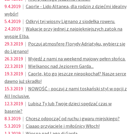
9.4.2019
|
Caorle - Lido Altanea, dla rodzin z dziećmi idealny
wybór!
5.4.2019
|
Odkryj tej wiosny Lignano z siodełka roweru.
2.4.2019
|
Wakacje przy jednej z najpiękniejszych zatok na
wyspie Elba.
29.3.2019
|
Poczuj atmosferę Florydy Adriatyku, wybierz się
do Lignano!
26.3.2019
|
Wyjedź z nami na weekend majowy pełen słońca.
22.3.2019
|
Wielkanoc nad Jeziorem Garda...
19.3.2019
|
Caorle, kto go jeszcze niepokochał? Nasze serce
dawno już skradło!
15.3.2019
|
NOWOŚĆ - poczuj z nami toskański styl w opcji z
All Inclusive.
12.3.2019
|
Lubisz Ty lub Twoje dzieci spędzać czas w
basenie?
8.3.2019
|
Chcesz odpocząć od ruchu i gwaru miejskiego?
5.3.2019
|
Ciaaao przyjaciele i miłośnicy Włoch!
1.3.2019
|
Wiosna nad Lago di Garda.