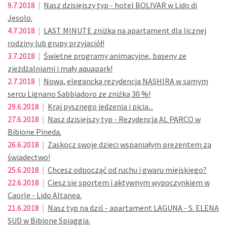
9.7.2018
|
Nasz dzisiejszy typ - hotel BOLIVAR w Lido di
Jesolo.
4.7.2018
|
LAST MINUTE zniżka na apartament dla licznej
rodziny lub grupy przyjaciół!
3.7.2018
|
Świetne programy animacyjne, baseny ze
zjeżdżalniami i mały aquapark!
2.7.2018
|
Nowa, elegancka rezydencja NASHIRA w samym
sercu Lignano Sabbiadoro ze zniżką 30 %!
29.6.2018
|
Kraj pysznego jedzenia i picia...
27.6.2018
|
Nasz dzisiejszy typ - Rezydencja AL PARCO w
Bibione Pineda.
26.6.2018
|
Zaskocz swoje dzieci wspaniałym prezentem za
świadectwo!
25.6.2018
|
Chcesz odpocząć od ruchu i gwaru miejskiego?
22.6.2018
|
Ciesz się sportem i aktywnym wypoczynkiem w
Caorle - Lido Altanea.
21.6.2018
|
Nasz typ na dziś - apartament LAGUNA - S. ELENA
SUD w Bibione Spiaggia.