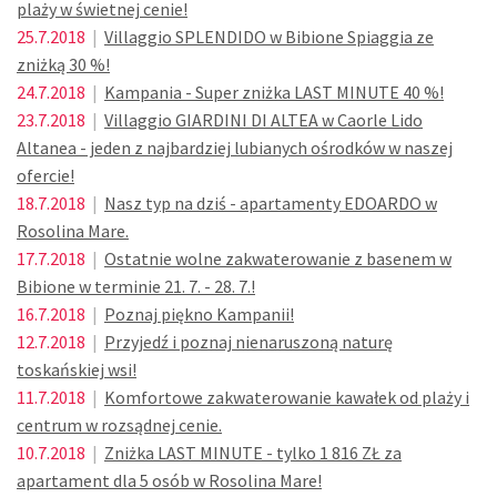
plaży w świetnej cenie!
25.7.2018
|
Villaggio SPLENDIDO w Bibione Spiaggia ze
zniżką 30 %!
24.7.2018
|
Kampania - Super zniżka LAST MINUTE 40 %!
23.7.2018
|
Villaggio GIARDINI DI ALTEA w Caorle Lido
Altanea - jeden z najbardziej lubianych ośrodków w naszej
ofercie!
18.7.2018
|
Nasz typ na dziś - apartamenty EDOARDO w
Rosolina Mare.
17.7.2018
|
Ostatnie wolne zakwaterowanie z basenem w
Bibione w terminie 21. 7. - 28. 7.!
16.7.2018
|
Poznaj piękno Kampanii!
12.7.2018
|
Przyjedź i poznaj nienaruszoną naturę
toskańskiej wsi!
11.7.2018
|
Komfortowe zakwaterowanie kawałek od plaży i
centrum w rozsądnej cenie.
10.7.2018
|
Zniżka LAST MINUTE - tylko 1 816 ZŁ za
apartament dla 5 osób w Rosolina Mare!