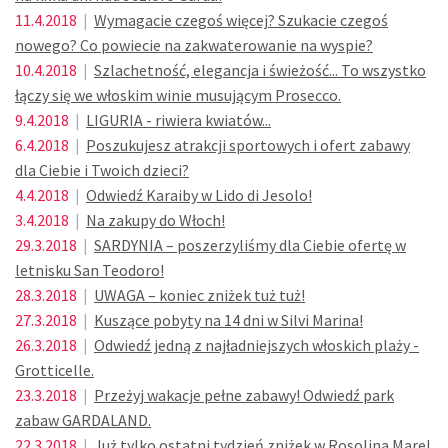
11.4.2018
|
Wymagacie czegoś więcej? Szukacie czegoś
nowego? Co powiecie na zakwaterowanie na wyspie?
10.4.2018
|
Szlachetność, elegancja i świeżość... To wszystko
łączy się we włoskim winie musującym Prosecco.
9.4.2018
|
LIGURIA - riwiera kwiatów...
6.4.2018
|
Poszukujesz atrakcji sportowych i ofert zabawy
dla Ciebie i Twoich dzieci?
4.4.2018
|
Odwiedź Karaiby w Lido di Jesolo!
3.4.2018
|
Na zakupy do Włoch!
29.3.2018
|
SARDYNIA – poszerzyliśmy dla Ciebie ofertę w
letnisku San Teodoro!
28.3.2018
|
UWAGA – koniec zniżek tuż tuż!
27.3.2018
|
Kuszące pobyty na 14 dni w Silvi Marina!
26.3.2018
|
Odwiedź jedną z najładniejszych włoskich plaży -
Grotticelle.
23.3.2018
|
Przeżyj wakacje pełne zabawy! Odwiedź park
zabaw GARDALAND.
22.3.2018
|
Już tylko ostatni tydzień zniżek w Rosolina Mare!