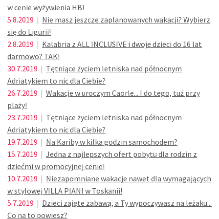
w cenie wyżywienia HB!
5.8.2019
|
Nie masz jeszcze zaplanowanych wakacji? Wybierz
się do Ligurii!
2.8.2019
|
Kalabria z ALL INCLUSIVE i dwoje dzieci do 16 lat
darmowo? TAK!
30.7.2019
|
Tętniące życiem letniska nad północnym
Adriatykiem to nic dla Ciebie?
26.7.2019
|
Wakacje w uroczym Caorle... I do tego, tuż przy
plaży!
23.7.2019
|
Tętniące życiem letniska nad północnym
Adriatykiem to nic dla Ciebie?
19.7.2019
|
Na Kariby w kilka godzin samochodem?
15.7.2019
|
Jedna z najlepszych ofert pobytu dla rodzin z
dziećmi w promocyjnej cenie!
10.7.2019
|
Niezapomniane wakacje nawet dla wymagających
w stylowej VILLA PIANI w Toskanii!
5.7.2019
|
Dzieci zajęte zabawą, a Ty wypoczywasz na leżaku...
Co na to powiesz?