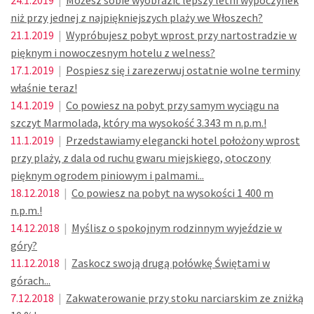
24.1.2019
|
Możesz sobie wyobrazić lepszy letni wypoczynek
niż przy jednej z najpiękniejszych plaży we Włoszech?
21.1.2019
|
Wypróbujesz pobyt wprost przy nartostradzie w
pięknym i nowoczesnym hotelu z welness?
17.1.2019
|
Pospiesz się i zarezerwuj ostatnie wolne terminy
właśnie teraz!
14.1.2019
|
Co powiesz na pobyt przy samym wyciągu na
szczyt Marmolada, który ma wysokość 3.343 m n.p.m.!
11.1.2019
|
Przedstawiamy elegancki hotel położony wprost
przy plaży, z dala od ruchu gwaru miejskiego, otoczony
pięknym ogrodem piniowym i palmami...
18.12.2018
|
Co powiesz na pobyt na wysokości 1 400 m
n.p.m.!
14.12.2018
|
Myślisz o spokojnym rodzinnym wyjeździe w
góry?
11.12.2018
|
Zaskocz swoją drugą połówkę Świętami w
górach...
7.12.2018
|
Zakwaterowanie przy stoku narciarskim ze zniżką