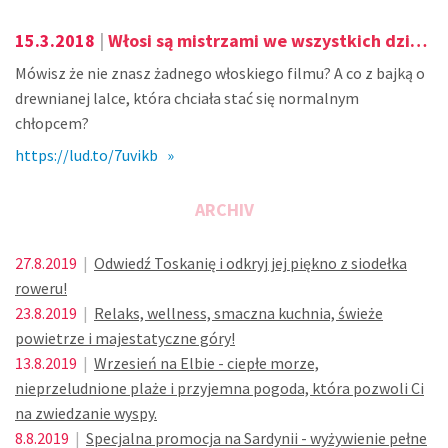
15.3.2018
|
Włosi są mistrzami we wszystkich dziedzinach. Czego efektem są także włoskie filmy.
Mówisz że nie znasz żadnego włoskiego filmu? A co z bajką o
drewnianej lalce, która chciała stać się normalnym
chłopcem?
https://lud.to/7uvikb »
ARCHIV
27.8.2019
|
Odwiedź Toskanię i odkryj jej piękno z siodełka
roweru!
23.8.2019
|
Relaks, wellness, smaczna kuchnia, świeże
powietrze i majestatyczne góry!
13.8.2019
|
Wrzesień na Elbie - ciepłe morze,
nieprzeludnione plaże i przyjemna pogoda, która pozwoli Ci
na zwiedzanie wyspy.
8.8.2019
|
Specjalna promocja na Sardynii - wyżywienie pełne