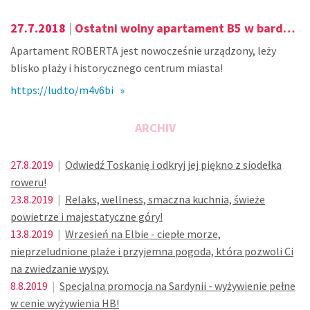
27.7.2018
|
Ostatni wolny apartament B5 w bardzo lubianym ośrodku w Caorle w terminie 4. 8. - 11. 8.!
Apartament ROBERTA jest nowocześnie urządzony, leży
blisko plaży i historycznego centrum miasta!
https://lud.to/m4v6bi »
ARCHIV
27.8.2019
|
Odwiedź Toskanię i odkryj jej piękno z siodełka
roweru!
23.8.2019
|
Relaks, wellness, smaczna kuchnia, świeże
powietrze i majestatyczne góry!
13.8.2019
|
Wrzesień na Elbie - ciepłe morze,
nieprzeludnione plaże i przyjemna pogoda, która pozwoli Ci
na zwiedzanie wyspy.
8.8.2019
|
Specjalna promocja na Sardynii - wyżywienie pełne
w cenie wyżywienia HB!