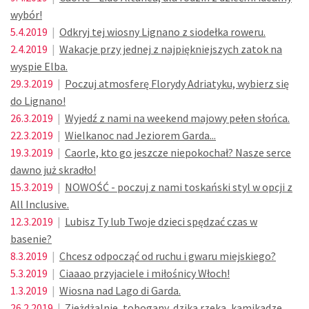
wybór!
5.4.2019
|
Odkryj tej wiosny Lignano z siodełka roweru.
2.4.2019
|
Wakacje przy jednej z najpiękniejszych zatok na
wyspie Elba.
29.3.2019
|
Poczuj atmosferę Florydy Adriatyku, wybierz się
do Lignano!
26.3.2019
|
Wyjedź z nami na weekend majowy pełen słońca.
22.3.2019
|
Wielkanoc nad Jeziorem Garda...
19.3.2019
|
Caorle, kto go jeszcze niepokochał? Nasze serce
dawno już skradło!
15.3.2019
|
NOWOŚĆ - poczuj z nami toskański styl w opcji z
All Inclusive.
12.3.2019
|
Lubisz Ty lub Twoje dzieci spędzać czas w
basenie?
8.3.2019
|
Chcesz odpocząć od ruchu i gwaru miejskiego?
5.3.2019
|
Ciaaao przyjaciele i miłośnicy Włoch!
1.3.2019
|
Wiosna nad Lago di Garda.
26.2.2019
|
Zjeżdżalnie, tobogany, dzika rzeka, kamikadze