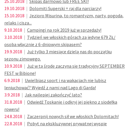
25.10.2018
|
Skipas darmowo lub FREE SKI!
19.10.2018
|
Dolomiti Superski = raj dla narciarzy!
15.10.2018
|
Jezioro Misurina, to romantyzm, narty, pogoda,
relaks i cisza...
9.10.2018
|
Campingi na rok 2019 już w sprzedaży!
3.10.2018
|
Tydzień we włoskich górach za jedyne 679 ZŁ/
osoba włącznie z 6-dniowym skipasem?
19.9.2018
|
Już tylko 3 miesiące dzielą nas do początku
sezonu zimowego.
10.9.2018
|
Już w tą środę zaczyna się tradycyjny SEPTEMBER
FEST w Bibione!
6.9.2018
|
Uwielbiasz sport i na wakacjach nie lubisz
leniuchować? Wyjedź z nami nad Lago di Garda!
3.9.2018
|
Jak najlepiej zakończyć lato?
31.8.2018
|
Odwiedź Toskanię i odkryj jej piękno z siodełka
roweru!
24.8.2018
|
Zaczerpnij nowych sił we włoskich Dolomitach!
22.8.2018
|
Pobyt na ekskluzywnej prywatnej wyspie