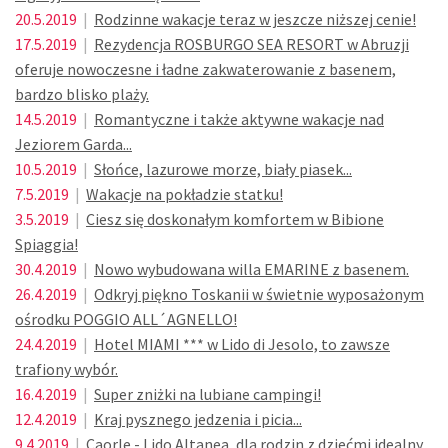
20.5.2019
|
Rodzinne wakacje teraz w jeszcze niższej cenie!
17.5.2019
|
Rezydencja ROSBURGO SEA RESORT w Abruzji
oferuje nowoczesne i ładne zakwaterowanie z basenem,
bardzo blisko plaży.
14.5.2019
|
Romantyczne i także aktywne wakacje nad
Jeziorem Garda...
10.5.2019
|
Słońce, lazurowe morze, biały piasek...
7.5.2019
|
Wakacje na pokładzie statku!
3.5.2019
|
Ciesz się doskonałym komfortem w Bibione
Spiaggia!
30.4.2019
|
Nowo wybudowana willa EMARINE z basenem.
26.4.2019
|
Odkryj piękno Toskanii w świetnie wyposażonym
ośrodku POGGIO ALL´AGNELLO!
24.4.2019
|
Hotel MIAMI *** w Lido di Jesolo, to zawsze
trafiony wybór.
16.4.2019
|
Super zniżki na lubiane campingi!
12.4.2019
|
Kraj pysznego jedzenia i picia...
9.4.2019
|
Caorle - Lido Altanea, dla rodzin z dziećmi idealny