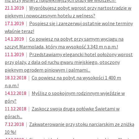
niż przy jednej z najpiękniejszych plaży we Włoszech?
21.1.2019
|
Wypróbujesz pobyt wprost przy nartostradzie w
pięknym i nowoczesnym hotelu z welness?
17.1.2019
|
Pospiesz się i zarezerwuj ostatnie wolne terminy
właśnie teraz!
14.1.2019
|
Co powiesz na pobyt przy samym wyciągu na
szczyt Marmolada, który ma wysokość 3.343 m n.p.m.!
11.1.2019
|
Przedstawiamy elegancki hotel położony wprost
przy plaży, z dala od ruchu gwaru miejskiego, otoczony
pięknym ogrodem piniowym i palmami...
18.12.2018
|
Co powiesz na pobyt na wysokości 1 400 m
n.p.m.!
14.12.2018
|
Myślisz o spokojnym rodzinnym wyjeździe w
góry?
11.12.2018
|
Zaskocz swoją drugą połówkę Świętami w
górach...
7.12.2018
|
Zakwaterowanie przy stoku narciarskim ze zniżką
10 %!