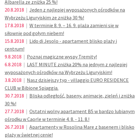
Albarella ze zniżką 25 %!
20.8.2018
|
Jeden z najlepiej wyposażonych ośrodków na
Wybrzeżu Liguryjskim ze zniżką 30 %!
17.8.2018
|
W terminie 8. 9. – 16. 9. plaża zamieni się w
siłownię pod gołym niebem!
15.8.2018
|
Lido di Jesolo - apartament blisko plaży i
centrum!
9.8.2018
|
Poznaj magiczne wyspy Tremity!
6.8.2018
|
LAST MINUTE zniżka 20% na jednym z najlepiej
wyposażonych ośrodków na Wybrzeżu Liguryjskim!
3.8.2018
|
Nasz dzisiejszy typ - villaggio EURO RESIDENCE
CLUB w Bibione Spiaggia.
30.7.2018
|
Bliska odległość, baseny, animacje, zieleń i zniżka
30 %!
27.7.2018
|
Ostatni wolny apartament B5 w bardzo lubianym
ośrodku w Caorle w terminie 4. 8. - 11. 8.!
26.7.2018
|
Apartamenty w Rosolina Mare z basenem i blisko
plaży w świetnej cenie!