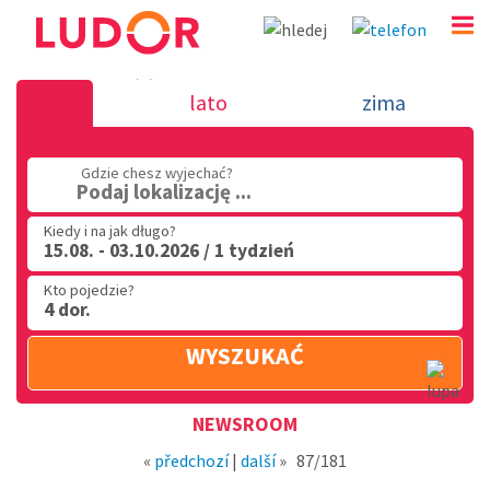
Nowość 27.7.2018 - wakacje we Włos
lato
zima
(32) 720 60 56
Gdzie chesz wyjechać?
PN - PT: 9.00 - 15.00
Podaj lokalizację ...
Kiedy i na jak długo?
15.08. - 03.10.2026 / 1 tydzień
Kto pojedzie?
4 dor.
WYSZUKAĆ
Region
NEWSROOM
«
předchozí
|
další
»
87/181