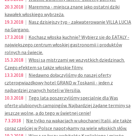
20.3.2018
|
Maremma - miejsca znane jako ostatni dziki
kawałek włoskiego wybrzeża.
19.3.2018
|
Nasz dzisiejszy typ - zakwaterowanie VILLA LUCIA
na Gargano.
17.3.2018
|
Kochasz włoską kuchnię? Wybierz się do EATALY -
największego centrum włoskiej gastronomii i produktów
rolnych na świecie.
15.3.2018
|
Włosi są mistrzami we wszystkich dziedzinach.
Czego efektem są także włoskie filmy.
13.3.2018
|
Niedawno dołączyliśmy do naszej oferty
czterogwiazdkowy hotel GRAND w Toskanii - jeden z
najbardziej znanych hoteli w Versilia.
10.3.2018
|
Tego lata poszerzyliśmy specjalnie dla Was
ofertę ulubionych campingów. Najbardziej żądane terminy są
jeszcze wolne, a do tego w świetnej cenie!
7.3.2018
|
Nie tylko na wakacjach w ukochanej Italii, ale także
coraz częściej w Polsce napotykamy na wiele włoskich słów.
19.2.2018
|
Wiesz co łączy architekta Kaplickiego i miasto