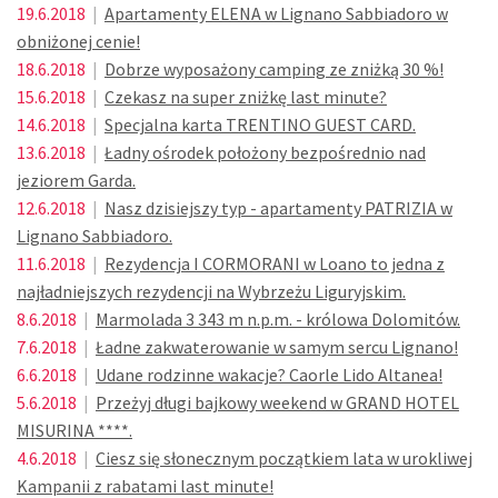
19.6.2018
|
Apartamenty ELENA w Lignano Sabbiadoro w
obniżonej cenie!
18.6.2018
|
Dobrze wyposażony camping ze zniżką 30 %!
15.6.2018
|
Czekasz na super zniżkę last minute?
14.6.2018
|
Specjalna karta TRENTINO GUEST CARD.
13.6.2018
|
Ładny ośrodek położony bezpośrednio nad
jeziorem Garda.
12.6.2018
|
Nasz dzisiejszy typ - apartamenty PATRIZIA w
Lignano Sabbiadoro.
11.6.2018
|
Rezydencja I CORMORANI w Loano to jedna z
najładniejszych rezydencji na Wybrzeżu Liguryjskim.
8.6.2018
|
Marmolada 3 343 m n.p.m. - królowa Dolomitów.
7.6.2018
|
Ładne zakwaterowanie w samym sercu Lignano!
6.6.2018
|
Udane rodzinne wakacje? Caorle Lido Altanea!
5.6.2018
|
Przeżyj długi bajkowy weekend w GRAND HOTEL
MISURINA ****.
4.6.2018
|
Ciesz się słonecznym początkiem lata w urokliwej
Kampanii z rabatami last minute!