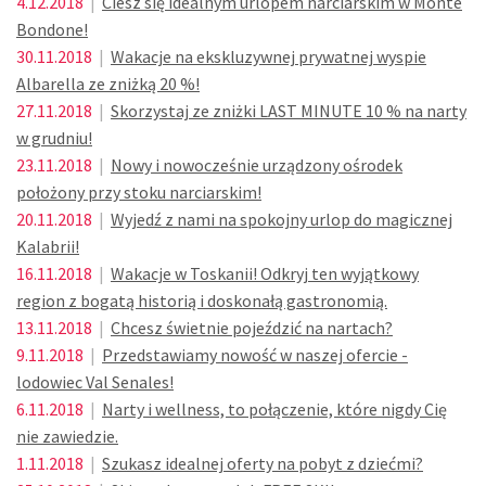
4.12.2018
|
Ciesz się idealnym urlopem narciarskim w Monte
Bondone!
30.11.2018
|
Wakacje na ekskluzywnej prywatnej wyspie
Albarella ze zniżką 20 %!
27.11.2018
|
Skorzystaj ze zniżki LAST MINUTE 10 % na narty
w grudniu!
23.11.2018
|
Nowy i nowocześnie urządzony ośrodek
położony przy stoku narciarskim!
20.11.2018
|
Wyjedź z nami na spokojny urlop do magicznej
Kalabrii!
16.11.2018
|
Wakacje w Toskanii! Odkryj ten wyjątkowy
region z bogatą historią i doskonałą gastronomią.
13.11.2018
|
Chcesz świetnie pojeździć na nartach?
9.11.2018
|
Przedstawiamy nowość w naszej ofercie -
lodowiec Val Senales!
6.11.2018
|
Narty i wellness, to połączenie, które nigdy Cię
nie zawiedzie.
1.11.2018
|
Szukasz idealnej oferty na pobyt z dziećmi?