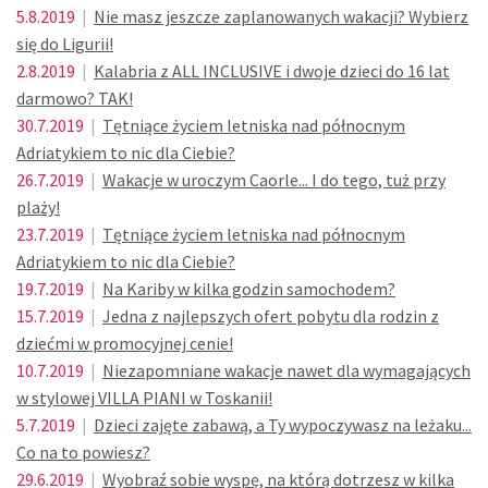
5.8.2019
|
Nie masz jeszcze zaplanowanych wakacji? Wybierz
się do Ligurii!
2.8.2019
|
Kalabria z ALL INCLUSIVE i dwoje dzieci do 16 lat
darmowo? TAK!
30.7.2019
|
Tętniące życiem letniska nad północnym
Adriatykiem to nic dla Ciebie?
26.7.2019
|
Wakacje w uroczym Caorle... I do tego, tuż przy
plaży!
23.7.2019
|
Tętniące życiem letniska nad północnym
Adriatykiem to nic dla Ciebie?
19.7.2019
|
Na Kariby w kilka godzin samochodem?
15.7.2019
|
Jedna z najlepszych ofert pobytu dla rodzin z
dziećmi w promocyjnej cenie!
10.7.2019
|
Niezapomniane wakacje nawet dla wymagających
w stylowej VILLA PIANI w Toskanii!
5.7.2019
|
Dzieci zajęte zabawą, a Ty wypoczywasz na leżaku...
Co na to powiesz?
29.6.2019
|
Wyobraź sobie wyspę, na którą dotrzesz w kilka