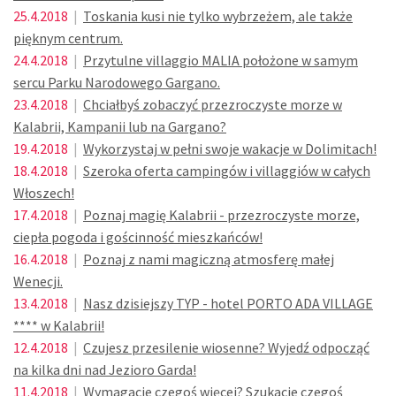
25.4.2018
|
Toskania kusi nie tylko wybrzeżem, ale także
pięknym centrum.
24.4.2018
|
Przytulne villaggio MALIA położone w samym
sercu Parku Narodowego Gargano.
23.4.2018
|
Chciałbyś zobaczyć przezroczyste morze w
Kalabrii, Kampanii lub na Gargano?
19.4.2018
|
Wykorzystaj w pełni swoje wakacje w Dolimitach!
18.4.2018
|
Szeroka oferta campingów i villaggiów w całych
Włoszech!
17.4.2018
|
Poznaj magię Kalabrii - przezroczyste morze,
ciepła pogoda i gościnność mieszkańców!
16.4.2018
|
Poznaj z nami magiczną atmosferę małej
Wenecji.
13.4.2018
|
Nasz dzisiejszy TYP - hotel PORTO ADA VILLAGE
**** w Kalabrii!
12.4.2018
|
Czujesz przesilenie wiosenne? Wyjedź odpocząć
na kilka dni nad Jezioro Garda!
11.4.2018
|
Wymagacie czegoś więcej? Szukacie czegoś