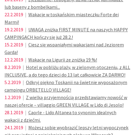
lub baseny z bombelkami...
22.2.2019
|
Wakacje w toskańskim miasteczku Forte dei
Marmi!
19.2.2019
|
UWAGA zniżka FIRST MINUTE na naszych HAPPY
CAMPINGACH kończy się już 28.2.!
15.2.2019
|
Ciesz się wspaniałymi wakacjami nad Jeziorem
Garda!
12.2.2019
|
Wakacje na Ligurii ze zniżką 19 %!
8.2.2019
|
Hotel w pobliżu plaży, w zielonym otoczeniu, z ALL
INCLUSIVE, a do tego dzieci do 13 lat całkowicie ZA DARMO!
5.2.2019
|
Odkryj piękno Toskanii na świetnie wyposażonym
campingu ORBETELLO VILLAGE!
1.2.2019
|
Z wielką przyjemnością przedstawiamy nowość w
naszej ofercie – villaggio GREEN VILLAGE w Lido di Jesolo!
28.1.2019
|
Caorle - Lido Altanea to synonim idealnych
wakacji z dziećmi.
24.1.2019
|
Możesz sobie wyobrazić lepszy letni wypoczynek