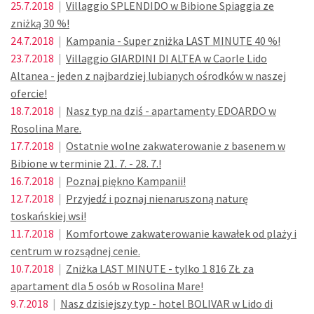
25.7.2018
|
Villaggio SPLENDIDO w Bibione Spiaggia ze
zniżką 30 %!
24.7.2018
|
Kampania - Super zniżka LAST MINUTE 40 %!
23.7.2018
|
Villaggio GIARDINI DI ALTEA w Caorle Lido
Altanea - jeden z najbardziej lubianych ośrodków w naszej
ofercie!
18.7.2018
|
Nasz typ na dziś - apartamenty EDOARDO w
Rosolina Mare.
17.7.2018
|
Ostatnie wolne zakwaterowanie z basenem w
Bibione w terminie 21. 7. - 28. 7.!
16.7.2018
|
Poznaj piękno Kampanii!
12.7.2018
|
Przyjedź i poznaj nienaruszoną naturę
toskańskiej wsi!
11.7.2018
|
Komfortowe zakwaterowanie kawałek od plaży i
centrum w rozsądnej cenie.
10.7.2018
|
Zniżka LAST MINUTE - tylko 1 816 ZŁ za
apartament dla 5 osób w Rosolina Mare!
9.7.2018
|
Nasz dzisiejszy typ - hotel BOLIVAR w Lido di