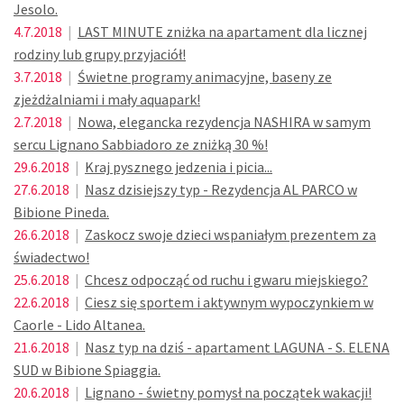
Jesolo.
4.7.2018
|
LAST MINUTE zniżka na apartament dla licznej
rodziny lub grupy przyjaciół!
3.7.2018
|
Świetne programy animacyjne, baseny ze
zjeżdżalniami i mały aquapark!
2.7.2018
|
Nowa, elegancka rezydencja NASHIRA w samym
sercu Lignano Sabbiadoro ze zniżką 30 %!
29.6.2018
|
Kraj pysznego jedzenia i picia...
27.6.2018
|
Nasz dzisiejszy typ - Rezydencja AL PARCO w
Bibione Pineda.
26.6.2018
|
Zaskocz swoje dzieci wspaniałym prezentem za
świadectwo!
25.6.2018
|
Chcesz odpocząć od ruchu i gwaru miejskiego?
22.6.2018
|
Ciesz się sportem i aktywnym wypoczynkiem w
Caorle - Lido Altanea.
21.6.2018
|
Nasz typ na dziś - apartament LAGUNA - S. ELENA
SUD w Bibione Spiaggia.
20.6.2018
|
Lignano - świetny pomysł na początek wakacji!