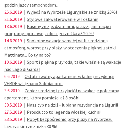
godzin jazdy samochodem...
25.6.2019
|
Wyjedź na Wybrzeże Liguryjskie ze zniżką 20%!
21.6.2019
|
Stylowe zakwaterowanie w Toskanii!
18.6.2019
|
Baseny ze zjeżdżalniami, jacuzzi, animacje i
programy sportowe, a do tego zniżka aż 20 %!
14.6.2019
|
Spokojne wakacje w małej willi z rodzinną
atmosferą, wprost przy plaży, w otoczeniu pięknej zatoki
Mattinata... Co ty na to?
10.6.2019
|
Sport i piękna przyroda, takie właśnie są wakacje
nad Lago di Garda!
6.6.2019
|
Ostatni wolny apartament w ładnej rezydencji
VERDE w Lignano Sabbiadoro!
3.6.2019
|
Zabierz rodzinę i przyjaciół na wakacje polecamy
apartament, który pomieści aż 8 osób!
30.5.2019
|
Nasz typ na dziś - lubiana rezydencja na Ligurii!
27.5.2019
|
Prosciutto to legenda włoskiej kuchni!
23.5.2019
|
Pobyt bezpośrednio przy plaży na Wybrzeżu
Liguryjskim ze zniżką 30 %!