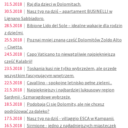
31.5.2018
|
Raj dla dzieci w Dolomitach.
30.5.2018
|
Nasz typ na dziś – apartament BUSINELLI w
Lignano Sabbiadoro.
28.5.2018
|
Bibione Lido del Sole – idealne wakacje dla rodzin
z dziećmi.
25.5.2018
|
Poznaj mniej znaną część Dolomitów Zoldo Alto
– Civetta.
24.5.2018
|
Capo Vaticano to niewątpliwie najpiękniejsza
część Kalabrii!
23.5.2018
|
Toskania kusi nie tylko wybrzeżem, ale przede
wszystkim fascynującym wnętrzem.
22.5.2018
|
Cavallino - spokojne letnisko pełne zieleni...
21.5.2018
|
Najpiękniejszy i najbardziej luksusowy region
Sardynii - Szmaragdowe wybrzeże.
18.5.2018
|
Podobają Ci się Dolomity, ale nie chcesz
podróżować za daleko?
17.5.2018
|
Nasz typ na dziś - villaggio ESCA w Kampanii.
16.5.2018
|
Sirmione - jedno z najładniejszych miasteczek