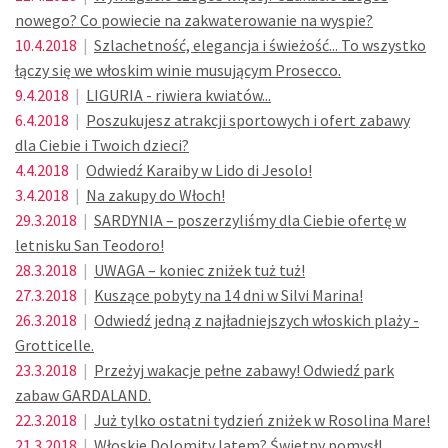
nowego? Co powiecie na zakwaterowanie na wyspie?
10.4.2018
|
Szlachetność, elegancja i świeżość... To wszystko
łączy się we włoskim winie musującym Prosecco.
9.4.2018
|
LIGURIA - riwiera kwiatów...
6.4.2018
|
Poszukujesz atrakcji sportowych i ofert zabawy
dla Ciebie i Twoich dzieci?
4.4.2018
|
Odwiedź Karaiby w Lido di Jesolo!
3.4.2018
|
Na zakupy do Włoch!
29.3.2018
|
SARDYNIA – poszerzyliśmy dla Ciebie ofertę w
letnisku San Teodoro!
28.3.2018
|
UWAGA – koniec zniżek tuż tuż!
27.3.2018
|
Kuszące pobyty na 14 dni w Silvi Marina!
26.3.2018
|
Odwiedź jedną z najładniejszych włoskich plaży -
Grotticelle.
23.3.2018
|
Przeżyj wakacje pełne zabawy! Odwiedź park
zabaw GARDALAND.
22.3.2018
|
Już tylko ostatni tydzień zniżek w Rosolina Mare!
21.3.2018
|
Włoskie Dolomity latem? Świetny pomysł!