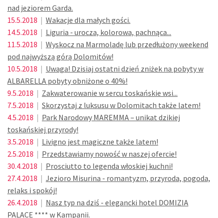
nad jeziorem Garda.
15.5.2018
|
Wakacje dla małych gości.
14.5.2018
|
Liguria - urocza, kolorowa, pachnąca...
11.5.2018
|
Wyskocz na Marmoladę lub przedłużony weekend
pod najwyższą górą Dolomitów!
10.5.2018
|
Uwaga! Dzisiaj ostatni dzień zniżek na pobyty w
ALBARELLA pobyty obniżone o 40%!
9.5.2018
|
Zakwaterowanie w sercu toskańskie wsi...
7.5.2018
|
Skorzystaj z luksusu w Dolomitach także latem!
4.5.2018
|
Park Narodowy MAREMMA – unikat dzikiej
toskańskiej przyrody!
3.5.2018
|
Livigno jest magiczne także latem!
2.5.2018
|
Przedstawiamy nowość w naszej ofercie!
30.4.2018
|
Prosciutto to legenda włoskiej kuchni!
27.4.2018
|
Jezioro Misurina - romantyzm, przyroda, pogoda,
relaks i spokój!
26.4.2018
|
Nasz typ na dziś - elegancki hotel DOMIZIA
PALACE **** w Kampanii.