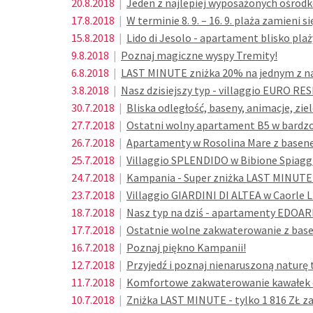
20.8.2018
|
Jeden z najlepiej wyposażonych ośrodk
17.8.2018
|
W terminie 8. 9. – 16. 9. plaża zamieni 
15.8.2018
|
Lido di Jesolo - apartament blisko plaż
9.8.2018
|
Poznaj magiczne wyspy Tremity!
6.8.2018
|
LAST MINUTE zniżka 20% na jednym z na
3.8.2018
|
Nasz dzisiejszy typ - villaggio EURO R
30.7.2018
|
Bliska odległość, baseny, animacje, ziel
27.7.2018
|
Ostatni wolny apartament B5 w bardzo l
26.7.2018
|
Apartamenty w Rosolina Mare z basenem
25.7.2018
|
Villaggio SPLENDIDO w Bibione Spiaggi
24.7.2018
|
Kampania - Super zniżka LAST MINUTE
23.7.2018
|
Villaggio GIARDINI DI ALTEA w Caorle Li
18.7.2018
|
Nasz typ na dziś - apartamenty EDOAR
17.7.2018
|
Ostatnie wolne zakwaterowanie z basene
16.7.2018
|
Poznaj piękno Kampanii!
12.7.2018
|
Przyjedź i poznaj nienaruszoną naturę 
11.7.2018
|
Komfortowe zakwaterowanie kawałek od
10.7.2018
|
Zniżka LAST MINUTE - tylko 1 816 ZŁ z