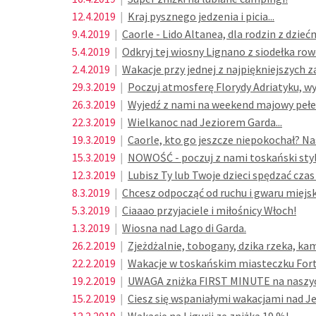
12.4.2019
|
Kraj pysznego jedzenia i picia...
9.4.2019
|
Caorle - Lido Altanea, dla rodzin z dzieć
5.4.2019
|
Odkryj tej wiosny Lignano z siodełka row
2.4.2019
|
Wakacje przy jednej z najpiękniejszych z
29.3.2019
|
Poczuj atmosferę Florydy Adriatyku, wy
26.3.2019
|
Wyjedź z nami na weekend majowy pełe
22.3.2019
|
Wielkanoc nad Jeziorem Garda...
19.3.2019
|
Caorle, kto go jeszcze niepokochał? Na
15.3.2019
|
NOWOŚĆ - poczuj z nami toskański styl w
12.3.2019
|
Lubisz Ty lub Twoje dzieci spędzać czas
8.3.2019
|
Chcesz odpocząć od ruchu i gwaru miejs
5.3.2019
|
Ciaaao przyjaciele i miłośnicy Włoch!
1.3.2019
|
Wiosna nad Lago di Garda.
26.2.2019
|
Zjeżdżalnie, tobogany, dzika rzeka, ka
22.2.2019
|
Wakacje w toskańskim miasteczku Fort
19.2.2019
|
UWAGA zniżka FIRST MINUTE na naszyc
15.2.2019
|
Ciesz się wspaniałymi wakacjami nad J