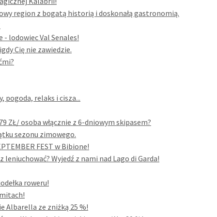
gicznej Kalabrii!
owy region z bogatą historią i doskonałą gastronomią.
?
 - lodowiec Val Senales!
igdy Cię nie zawiedzie.
ećmi?
pogoda, relaks i cisza...
679 ZŁ/ osoba włącznie z 6-dniowym skipasem?
czątku sezonu zimowego.
 SEPTEMBER FEST w Bibione!
sz leniuchować? Wyjedź z nami nad Lago di Garda!
siodełka roweru!
omitach!
 Albarella ze zniżką 25 %!