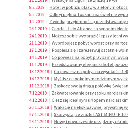
12.2.2019
|
Wakacje na Ligurii ze zniżką 19 %!
8.2.2019
|
Hotel w pobliżu plaży, w zielonym otocz
5.2.2019
|
Odkryj piękno Toskanii na świetnie w
1.2.2019
|
Z wielką przyjemnością przedstawiamy n
28.1.2019
|
Caorle - Lido Altanea to synonim idealn
24.1.2019
|
Możesz sobie wyobrazić lepszy letni wy
21.1.2019
|
Wypróbujesz pobyt wprost przy nartos
17.1.2019
|
Pospiesz się i zarezerwuj ostatnie wol
14.1.2019
|
Co powiesz na pobyt przy samym wycią
11.1.2019
|
Przedstawiamy elegancki hotel położon
18.12.2018
|
Co powiesz na pobyt na wysokości 1 40
14.12.2018
|
Myślisz o spokojnym rodzinnym wyjeź
11.12.2018
|
Zaskocz swoją drugą połówkę Świętami
7.12.2018
|
Zakwaterowanie przy stoku narciarskim
4.12.2018
|
Ciesz się idealnym urlopem narciarsk
30.11.2018
|
Wakacje na ekskluzywnej prywatnej wy
27.11.2018
|
Skorzystaj ze zniżki LAST MINUTE 10 
23.11.2018
|
Nowy i nowocześnie urządzony ośrode