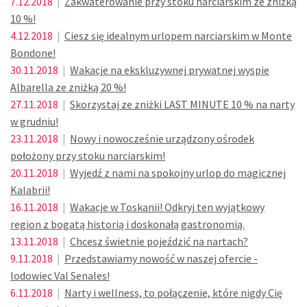
7.12.2018
|
Zakwaterowanie przy stoku narciarskim ze zniżką
10 %!
4.12.2018
|
Ciesz się idealnym urlopem narciarskim w Monte
Bondone!
30.11.2018
|
Wakacje na ekskluzywnej prywatnej wyspie
Albarella ze zniżką 20 %!
27.11.2018
|
Skorzystaj ze zniżki LAST MINUTE 10 % na narty
w grudniu!
23.11.2018
|
Nowy i nowocześnie urządzony ośrodek
położony przy stoku narciarskim!
20.11.2018
|
Wyjedź z nami na spokojny urlop do magicznej
Kalabrii!
16.11.2018
|
Wakacje w Toskanii! Odkryj ten wyjątkowy
region z bogatą historią i doskonałą gastronomią.
13.11.2018
|
Chcesz świetnie pojeździć na nartach?
9.11.2018
|
Przedstawiamy nowość w naszej ofercie -
lodowiec Val Senales!
6.11.2018
|
Narty i wellness, to połączenie, które nigdy Cię