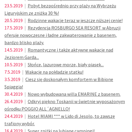
23.5.2019
|
Pobyt bezpośrednio przy plaży na Wybrzeżu
Liguryjskim ze zniżką 30 %!
20.5.2019
|
Rodzinne wakacje teraz w jeszcze niższej cenie!
17.5.2019
|
Rezydencja ROSBURGO SEA RESORT w Abruzji
oferuje nowoczesne i ładne zakwaterowanie z basenem,
bardzo blisko plaży.
14.5.2019
|
Romantyczne i także aktywne wakacje nad
Jeziorem Garda...
10.5.2019
|
Słońce, lazurowe morze, biały piasek...
7.5.2019
|
Wakacje na pokładzie statku!
3.5.2019
|
Ciesz się doskonałym komfortem w Bibione
Spiaggia!
30.4.2019
|
Nowo wybudowana willa EMARINE z basenem.
26.4.2019
|
Odkryj piękno Toskanii w świetnie wyposażonym
ośrodku POGGIO ALL´AGNELLO!
24.4.2019
|
Hotel MIAMI *** w Lido di Jesolo, to zawsze
trafiony wybór.
16.4.2019
|
Super zniżki na lubiane campingi!