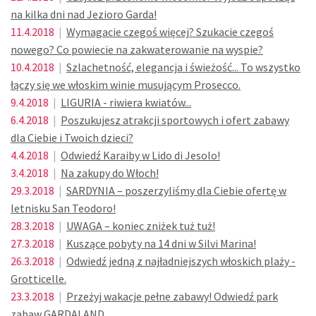
na kilka dni nad Jezioro Garda!
11.4.2018
|
Wymagacie czegoś więcej? Szukacie czegoś
nowego? Co powiecie na zakwaterowanie na wyspie?
10.4.2018
|
Szlachetność, elegancja i świeżość... To wszystko
łączy się we włoskim winie musującym Prosecco.
9.4.2018
|
LIGURIA - riwiera kwiatów...
6.4.2018
|
Poszukujesz atrakcji sportowych i ofert zabawy
dla Ciebie i Twoich dzieci?
4.4.2018
|
Odwiedź Karaiby w Lido di Jesolo!
3.4.2018
|
Na zakupy do Włoch!
29.3.2018
|
SARDYNIA – poszerzyliśmy dla Ciebie ofertę w
letnisku San Teodoro!
28.3.2018
|
UWAGA – koniec zniżek tuż tuż!
27.3.2018
|
Kuszące pobyty na 14 dni w Silvi Marina!
26.3.2018
|
Odwiedź jedną z najładniejszych włoskich plaży -
Grotticelle.
23.3.2018
|
Przeżyj wakacje pełne zabawy! Odwiedź park
zabaw GARDALAND.