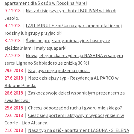
apartament dla 5 osób w Rosolina Mare!
9.7.2018
|
Nasz dzisiejszy typ - hotel BOLIVAR w Lido di
Jesolo.
4.7.2018
|
LAST MINUTE zniżka na apartament dla licznej
rodziny lub grupy przyjaciół!
3.7.2018
|
Świetne programy animacyjne, baseny ze
zjeżdżalniami i mały aquapark!
2.7.2018
|
Nowa, elegancka rezydencja NASHIRA w samym
sercu Lignano Sabbiadoro ze zniżką 30 %!
29.6.2018
|
Kraj pysznego jedzenia i picia...
27.6.2018
|
Nasz dzisiejszy typ - Rezydencja AL PARCO w
Bibione Pineda.
26.6.2018
|
Zaskocz swoje dzieci wspaniałym prezentem za
świadectwo!
25.6.2018
|
Chcesz odpocząć od ruchu i gwaru miejskiego?
22.6.2018
|
Ciesz się sportem i aktywnym wypoczynkiem w
Caorle - Lido Altanea.
21.6.2018
|
Nasz typ na dziś - apartament LAGUNA - S. ELENA