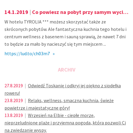
14.1.2019
|
Co powiesz na pobyt przy samym wyciągu na szczyt Marmolada, który ma wysokość 3.343 m n.p.m.!
W hotelu TYROLIA *** możesz skorzystać także ze
skróconych pobytów. Ale fantastyczna kuchnia tego hotelu i
centrum wellness z basenem i sauną sprawią, że nawet 7 dni
to będzie za mało by nacieszyć się tym miejscem ...
https://lud.to/ch03m7 »
ARCHIV
27.8.2019
|
Odwiedź Toskanię i odkryj jej piękno z siodełka
roweru!
23.8.2019
|
Relaks, wellness, smaczna kuchnia, świeże
powietrze i majestatyczne góry!
13.8.2019
|
Wrzesień na Elbie - ciepłe morze,
nieprzeludnione plaże i przyjemna pogoda, która pozwoli Ci
na zwiedzanie wyspy.