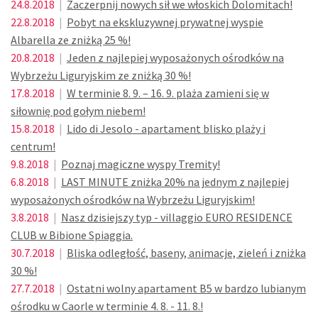
24.8.2018
|
Zaczerpnij nowych sił we włoskich Dolomitach!
22.8.2018
|
Pobyt na ekskluzywnej prywatnej wyspie
Albarella ze zniżką 25 %!
20.8.2018
|
Jeden z najlepiej wyposażonych ośrodków na
Wybrzeżu Liguryjskim ze zniżką 30 %!
17.8.2018
|
W terminie 8. 9. – 16. 9. plaża zamieni się w
siłownię pod gołym niebem!
15.8.2018
|
Lido di Jesolo - apartament blisko plaży i
centrum!
9.8.2018
|
Poznaj magiczne wyspy Tremity!
6.8.2018
|
LAST MINUTE zniżka 20% na jednym z najlepiej
wyposażonych ośrodków na Wybrzeżu Liguryjskim!
3.8.2018
|
Nasz dzisiejszy typ - villaggio EURO RESIDENCE
CLUB w Bibione Spiaggia.
30.7.2018
|
Bliska odległość, baseny, animacje, zieleń i zniżka
30 %!
27.7.2018
|
Ostatni wolny apartament B5 w bardzo lubianym
ośrodku w Caorle w terminie 4. 8. - 11. 8.!