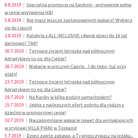
8.8.2019
|
Specjalna promocja na Sardynii - wyżywienie pełne
w cenie wyżywienia HB!
5.8.2019
|
Nie masz jeszcze zaplanowanych wakacji? Wybierz
się do Ligurii!
2.8.2019
|
Kalabria z ALL INCLUSIVE i dwoje dzieci do 16 lat
darmowo? TAK!
30.7.2019
|
Tętniące życiem letniska nad północnym
Adriatykiem to nic dla Ciebie?
26.7.2019
|
Wakacje w uroczym Caorle... I do tego, tuż przy
plaży!
23.7.2019
|
Tętniące życiem letniska nad północnym
Adriatykiem to nic dla Ciebie?
19.7.2019
|
Na Kariby w kilka godzin samochodem?
15.7.2019
|
Jedna z najlepszych ofert pobytu dla rodzin z
dziećmi w promocyjnej cenie!
10.7.2019
|
Niezapomniane wakacje nawet dla wymagających
w stylowej VILLA PIANI w Toskanii!
5.7.2019
|
Dzieci zajęte zabawą, a Ty wypoczywasz na leżaku...