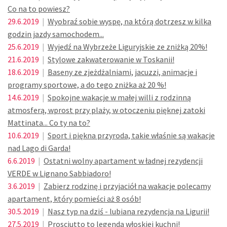
Co na to powiesz?
29.6.2019
|
Wyobraź sobie wyspę, na którą dotrzesz w kilka
godzin jazdy samochodem...
25.6.2019
|
Wyjedź na Wybrzeże Liguryjskie ze zniżką 20%!
21.6.2019
|
Stylowe zakwaterowanie w Toskanii!
18.6.2019
|
Baseny ze zjeżdżalniami, jacuzzi, animacje i
programy sportowe, a do tego zniżka aż 20 %!
14.6.2019
|
Spokojne wakacje w małej willi z rodzinną
atmosferą, wprost przy plaży, w otoczeniu pięknej zatoki
Mattinata... Co ty na to?
10.6.2019
|
Sport i piękna przyroda, takie właśnie są wakacje
nad Lago di Garda!
6.6.2019
|
Ostatni wolny apartament w ładnej rezydencji
VERDE w Lignano Sabbiadoro!
3.6.2019
|
Zabierz rodzinę i przyjaciół na wakacje polecamy
apartament, który pomieści aż 8 osób!
30.5.2019
|
Nasz typ na dziś - lubiana rezydencja na Ligurii!
27.5.2019
|
Prosciutto to legenda włoskiej kuchni!