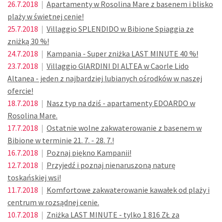
26.7.2018
|
Apartamenty w Rosolina Mare z basenem i blisko
plaży w świetnej cenie!
25.7.2018
|
Villaggio SPLENDIDO w Bibione Spiaggia ze
zniżką 30 %!
24.7.2018
|
Kampania - Super zniżka LAST MINUTE 40 %!
23.7.2018
|
Villaggio GIARDINI DI ALTEA w Caorle Lido
Altanea - jeden z najbardziej lubianych ośrodków w naszej
ofercie!
18.7.2018
|
Nasz typ na dziś - apartamenty EDOARDO w
Rosolina Mare.
17.7.2018
|
Ostatnie wolne zakwaterowanie z basenem w
Bibione w terminie 21. 7. - 28. 7.!
16.7.2018
|
Poznaj piękno Kampanii!
12.7.2018
|
Przyjedź i poznaj nienaruszoną naturę
toskańskiej wsi!
11.7.2018
|
Komfortowe zakwaterowanie kawałek od plaży i
centrum w rozsądnej cenie.
10.7.2018
|
Zniżka LAST MINUTE - tylko 1 816 ZŁ za