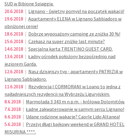
SUD w Bibione Spiaggia.
20.6.2018
|
Lignano - świetny pomysł na początek wakacji!
19.6.2018
|
Apartamenty ELENA w Lignano Sabbiadoro w
obniżonej cenie!
18.6.2018
|
Dobrze wyposażony camping ze zniżką 30 %!
15.6.2018
|
Czekasz na super zniżkę last minute?
14.6.2018
|
Specjalna karta TRENTINO GUEST CARD.
13.6.2018
|
Ładny ośrodek położony bezpośrednio nad
jeziorem Garda.
12.6.2018
|
Nasz dzisiejszy typ - apartamenty PATRIZIA w
Lignano Sabbiadoro.
11.6.2018
|
Rezydencja I CORMORANI w Loano to jedna z
najładniejszych rezydencji na Wybrzeżu Liguryjskim.
8.6.2018
|
Marmolada 3 343 m n.p.m. - królowa Dolomitów.
7.6.2018
|
Ładne zakwaterowanie w samym sercu Lignano!
6.6.2018
|
Udane rodzinne wakacje? Caorle Lido Altanea!
5.6.2018
|
Przeżyj długi bajkowy weekend w GRAND HOTEL
MISURINA ****.