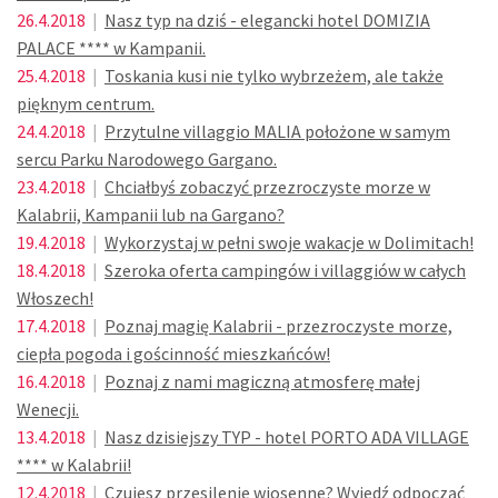
26.4.2018
|
Nasz typ na dziś - elegancki hotel DOMIZIA
PALACE **** w Kampanii.
25.4.2018
|
Toskania kusi nie tylko wybrzeżem, ale także
pięknym centrum.
24.4.2018
|
Przytulne villaggio MALIA położone w samym
sercu Parku Narodowego Gargano.
23.4.2018
|
Chciałbyś zobaczyć przezroczyste morze w
Kalabrii, Kampanii lub na Gargano?
19.4.2018
|
Wykorzystaj w pełni swoje wakacje w Dolimitach!
18.4.2018
|
Szeroka oferta campingów i villaggiów w całych
Włoszech!
17.4.2018
|
Poznaj magię Kalabrii - przezroczyste morze,
ciepła pogoda i gościnność mieszkańców!
16.4.2018
|
Poznaj z nami magiczną atmosferę małej
Wenecji.
13.4.2018
|
Nasz dzisiejszy TYP - hotel PORTO ADA VILLAGE
**** w Kalabrii!
12.4.2018
|
Czujesz przesilenie wiosenne? Wyjedź odpocząć