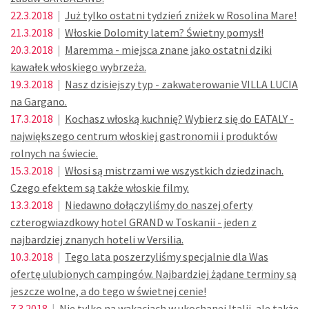
22.3.2018
|
Już tylko ostatni tydzień zniżek w Rosolina Mare!
21.3.2018
|
Włoskie Dolomity latem? Świetny pomysł!
20.3.2018
|
Maremma - miejsca znane jako ostatni dziki
kawałek włoskiego wybrzeża.
19.3.2018
|
Nasz dzisiejszy typ - zakwaterowanie VILLA LUCIA
na Gargano.
17.3.2018
|
Kochasz włoską kuchnię? Wybierz się do EATALY -
największego centrum włoskiej gastronomii i produktów
rolnych na świecie.
15.3.2018
|
Włosi są mistrzami we wszystkich dziedzinach.
Czego efektem są także włoskie filmy.
13.3.2018
|
Niedawno dołączyliśmy do naszej oferty
czterogwiazdkowy hotel GRAND w Toskanii - jeden z
najbardziej znanych hoteli w Versilia.
10.3.2018
|
Tego lata poszerzyliśmy specjalnie dla Was
ofertę ulubionych campingów. Najbardziej żądane terminy są
jeszcze wolne, a do tego w świetnej cenie!
7.3.2018
|
Nie tylko na wakacjach w ukochanej Italii, ale także