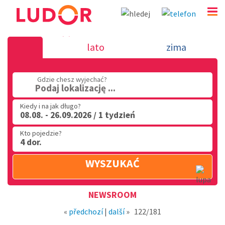
Nowość 14.1.2019 - wakacje we Włos
lato
zima
(32) 720 60 56
Gdzie chesz wyjechać?
PN - PT: 9.00 - 15.00
Podaj lokalizację ...
Kiedy i na jak długo?
08.08. - 26.09.2026 / 1 tydzień
Kto pojedzie?
4 dor.
WYSZUKAĆ
Region
NEWSROOM
«
předchozí
|
další
»
122/181