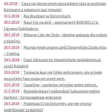
4.6.2018
|
Ciesz się słonecznym początkiem lata w urokliwej
Kampanii z rabatami last minute!
31.5.2018
|
Raj dla dzieci w Dolomitach.
30.5.2018
|
Nasz typ na dziś – apartament BUSINELLI w
Lignano Sabbiadoro.
28.5.2018
|
Bibione Lido del Sole – idealne wakacje dla rodzin
z dziećmi.
25.5.2018
|
Poznaj mniej znaną część Dolomitów Zoldo Alto
– Civetta.
24.5.2018
|
Capo Vaticano to niewątpliwie najpiękniejsza
część Kalabrii!
23.5.2018
|
Toskania kusi nie tylko wybrzeżem, ale przede
wszystkim fascynującym wnętrzem.
22.5.2018
|
Cavallino - spokojne letnisko pełne zieleni...
21.5.2018
|
Najpiękniejszy i najbardziej luksusowy region
Sardynii - Szmaragdowe wybrzeże.
18.5.2018
|
Podobają Ci się Dolomity, ale nie chcesz
podróżować za daleko?