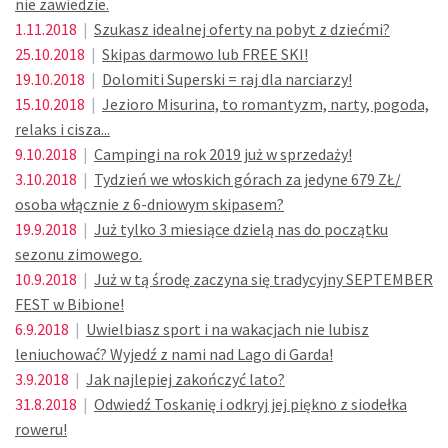
nie zawiedzie.
1.11.2018
|
Szukasz idealnej oferty na pobyt z dziećmi?
25.10.2018
|
Skipas darmowo lub FREE SKI!
19.10.2018
|
Dolomiti Superski = raj dla narciarzy!
15.10.2018
|
Jezioro Misurina, to romantyzm, narty, pogoda,
relaks i cisza...
9.10.2018
|
Campingi na rok 2019 już w sprzedaży!
3.10.2018
|
Tydzień we włoskich górach za jedyne 679 ZŁ/
osoba włącznie z 6-dniowym skipasem?
19.9.2018
|
Już tylko 3 miesiące dzielą nas do początku
sezonu zimowego.
10.9.2018
|
Już w tą środę zaczyna się tradycyjny SEPTEMBER
FEST w Bibione!
6.9.2018
|
Uwielbiasz sport i na wakacjach nie lubisz
leniuchować? Wyjedź z nami nad Lago di Garda!
3.9.2018
|
Jak najlepiej zakończyć lato?
31.8.2018
|
Odwiedź Toskanię i odkryj jej piękno z siodełka
roweru!