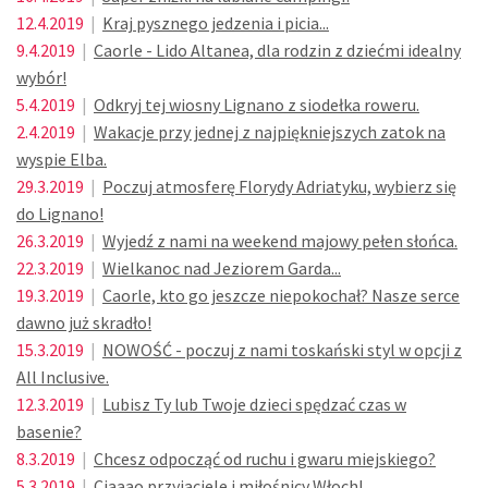
12.4.2019
|
Kraj pysznego jedzenia i picia...
9.4.2019
|
Caorle - Lido Altanea, dla rodzin z dziećmi idealny
wybór!
5.4.2019
|
Odkryj tej wiosny Lignano z siodełka roweru.
2.4.2019
|
Wakacje przy jednej z najpiękniejszych zatok na
wyspie Elba.
29.3.2019
|
Poczuj atmosferę Florydy Adriatyku, wybierz się
do Lignano!
26.3.2019
|
Wyjedź z nami na weekend majowy pełen słońca.
22.3.2019
|
Wielkanoc nad Jeziorem Garda...
19.3.2019
|
Caorle, kto go jeszcze niepokochał? Nasze serce
dawno już skradło!
15.3.2019
|
NOWOŚĆ - poczuj z nami toskański styl w opcji z
All Inclusive.
12.3.2019
|
Lubisz Ty lub Twoje dzieci spędzać czas w
basenie?
8.3.2019
|
Chcesz odpocząć od ruchu i gwaru miejskiego?
5.3.2019
|
Ciaaao przyjaciele i miłośnicy Włoch!