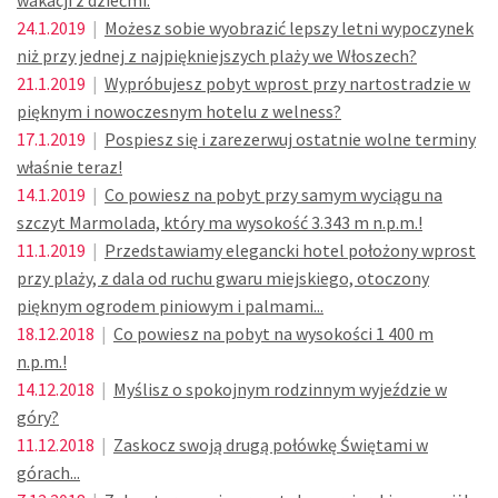
wakacji z dziećmi.
24.1.2019
|
Możesz sobie wyobrazić lepszy letni wypoczynek
niż przy jednej z najpiękniejszych plaży we Włoszech?
21.1.2019
|
Wypróbujesz pobyt wprost przy nartostradzie w
pięknym i nowoczesnym hotelu z welness?
17.1.2019
|
Pospiesz się i zarezerwuj ostatnie wolne terminy
właśnie teraz!
14.1.2019
|
Co powiesz na pobyt przy samym wyciągu na
szczyt Marmolada, który ma wysokość 3.343 m n.p.m.!
11.1.2019
|
Przedstawiamy elegancki hotel położony wprost
przy plaży, z dala od ruchu gwaru miejskiego, otoczony
pięknym ogrodem piniowym i palmami...
18.12.2018
|
Co powiesz na pobyt na wysokości 1 400 m
n.p.m.!
14.12.2018
|
Myślisz o spokojnym rodzinnym wyjeździe w
góry?
11.12.2018
|
Zaskocz swoją drugą połówkę Świętami w
górach...