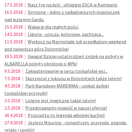
17.5.2018
|
Nasz typ na dziś - villaggio ESCA w Kampanii.
16.5.2018
|
Sirmione - jedno z najładniejszych miasteczek
nad jeziorem Garda.
15.5.2018
|
Wakacje dla małych gości.
14.5.2018
|
Liguria - urocza, kolorowa, pachnąca...
11.5.2018
|
Wyskocz na Marmoladę lub przedłużony weekend
pod najwyższą górą Dolomitów!
10.5.2018
|
Uwaga! Dzisiaj ostatni dzień zniżek na pobyty w
ALBARELLA pobyty obniżone o 40%!
9.5.2018
|
Zakwaterowanie w sercu toskańskie wsi...
7.5.2018
|
Skorzystaj z luksusu w Dolomitach także latem!
4.5.2018
|
Park Narodowy MAREMMA – unikat dzikiej
toskańskiej przyrody!
3.5.2018
|
Livigno jest magiczne także latem!
2.5.2018
|
Przedstawiamy nowość w naszej ofercie!
30.4.2018
|
Prosciutto to legenda włoskiej kuchni!
27.4.2018
|
Jezioro Misurina - romantyzm, przyroda, pogoda,
relaks i spokój!