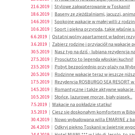
21.6.2019
|
Stylowe zakwaterowanie w Toskanii!
18.6.2019
|
Baseny ze zjeżdżalniami, jacuzzi, anim
14.6.2019
|
Spokojne wakacje w małej willi z rodzin
10.6.2019
|
Sport i piękna przyroda, takie właśnie 
6.6.2019
|
Ostatni wolny apartament w ładnej rezy
3.6.2019
|
Zabierz rodzinę i przyjaciół na wakacje
30.5.2019
|
Nasz typ na dziś - lubiana rezydencja na 
27.5.2019
|
Prosciutto to legenda włoskiej kuchni!
23.5.2019
|
Pobyt bezpośrednio przy plaży na Wybr
20.5.2019
|
Rodzinne wakacje teraz w jeszcze niższ
17.5.2019
|
Rezydencja ROSBURGO SEA RESORT w Abr
14.5.2019
|
Romantyczne i także aktywne wakacje n
10.5.2019
|
Słońce, lazurowe morze, biały piasek...
7.5.2019
|
Wakacje na pokładzie statku!
3.5.2019
|
Ciesz się doskonałym komfortem w Bibi
30.4.2019
|
Nowo wybudowana willa EMARINE z b
26.4.2019
|
Odkryj piękno Toskanii w świetnie w
24.4.2019
|
Hotel MIAMI *** w Lido di Jesolo, to za