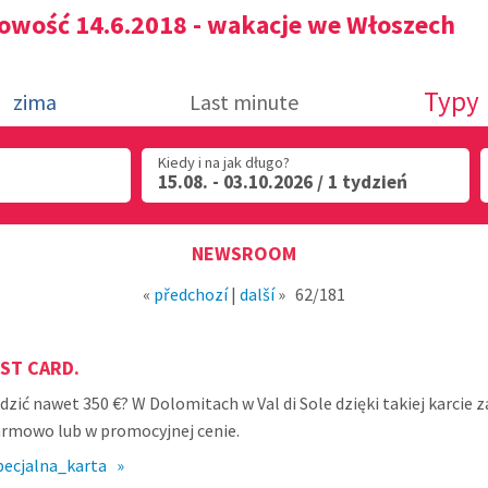
owość 14.6.2018 - wakacje we Włoszech
Typy
zima
Last minute
Kiedy i na jak długo?
15.08. - 03.10.2026 / 1 tydzień
NEWSROOM
«
předchozí
|
další
»
62/181
EST CARD.
dzić nawet 350 €? W Dolomitach w Val di Sole dzięki takiej karcie
darmowo lub w promocyjnej cenie.
pecjalna_karta »