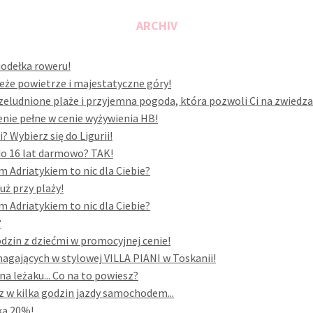
ARCHIV
siodełka roweru!
eże powietrze i majestatyczne góry!
rzeludnione plaże i przyjemna pogoda, która pozwoli Ci na zwiedza
enie pełne w cenie wyżywienia HB!
 Wybierz się do Ligurii!
 do 16 lat darmowo? TAK!
 Adriatykiem to nic dla Ciebie?
uż przy plaży!
 Adriatykiem to nic dla Ciebie?
?
odzin z dziećmi w promocyjnej cenie!
gających w stylowej VILLA PIANI w Toskanii!
a leżaku... Co na to powiesz?
z w kilka godzin jazdy samochodem...
ką 20%!