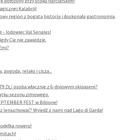
k położony przy stoku narciarskim!
gicznej Kalabrii!
owy region z bogatą historią i doskonałą gastronomią.
?
 - lodowiec Val Senales!
igdy Cię nie zawiedzie.
ećmi?
pogoda, relaks i cisza...
679 ZŁ/ osoba włącznie z 6-dniowym skipasem?
czątku sezonu zimowego.
 SEPTEMBER FEST w Bibione!
sz leniuchować? Wyjedź z nami nad Lago di Garda!
siodełka roweru!
omitach!