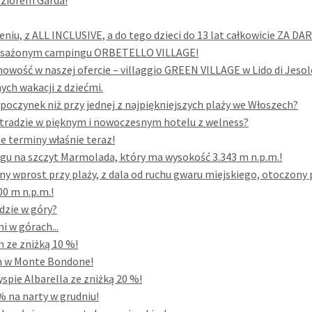
eziorem Garda!
eniu, z ALL INCLUSIVE, a do tego dzieci do 13 lat całkowicie ZA DA
yposażonym campingu ORBETELLO VILLAGE!
owość w naszej ofercie – villaggio GREEN VILLAGE w Lido di Jesol
ych wakacji z dziećmi.
poczynek niż przy jednej z najpiękniejszych plaży we Włoszech?
tradzie w pięknym i nowoczesnym hotelu z welness?
ne terminy właśnie teraz!
gu na szczyt Marmolada, który ma wysokość 3.343 m n.p.m.!
y wprost przy plaży, z dala od ruchu gwaru miejskiego, otoczon
0 m n.p.m.!
dzie w góry?
 w górach...
 ze zniżką 10 %!
im w Monte Bondone!
spie Albarella ze zniżką 20 %!
% na narty w grudniu!