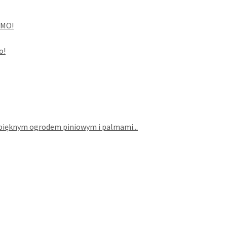
RMO!
o!
y pięknym ogrodem piniowym i palmami...