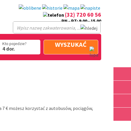
(32) 720 60 56
PN - PT: 9.00 - 15.00
WYSZUKAĆ
Kto pojedzie?
4 dor.
 za 7 € możesz korzystać z autobusów, pociągów,