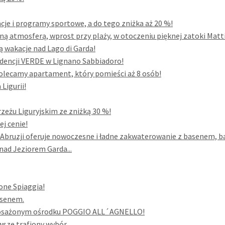
acje i programy sportowe, a do tego zniżka aż 20 %!
ną atmosferą, wprost przy plaży, w otoczeniu pięknej zatoki Mattin
są wakacje nad Lago di Garda!
dencji VERDE w Lignano Sabbiadoro!
 polecamy apartament, który pomieści aż 8 osób!
Ligurii!
zeżu Liguryjskim ze zniżką 30 %!
ej cenie!
uzji oferuje nowoczesne i ładne zakwaterowanie z basenem, bar
ad Jeziorem Garda...
one Spiaggia!
asenem.
yposażonym ośrodku POGGIO ALL´AGNELLO!
wsze trafiony wybór.