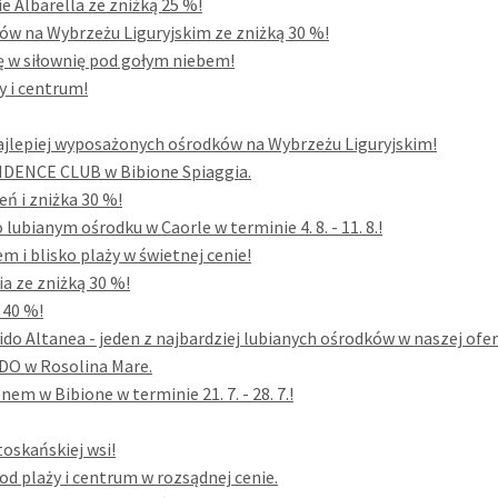
 Albarella ze zniżką 25 %!
ów na Wybrzeżu Liguryjskim ze zniżką 30 %!
się w siłownię pod gołym niebem!
y i centrum!
jlepiej wyposażonych ośrodków na Wybrzeżu Liguryjskim!
ESIDENCE CLUB w Bibione Spiaggia.
eń i zniżka 30 %!
ubianym ośrodku w Caorle w terminie 4. 8. - 11. 8.!
 i blisko plaży w świetnej cenie!
a ze zniżką 30 %!
 40 %!
do Altanea - jeden z najbardziej lubianych ośrodków w naszej ofer
DO w Rosolina Mare.
m w Bibione w terminie 21. 7. - 28. 7.!
toskańskiej wsi!
 plaży i centrum w rozsądnej cenie.