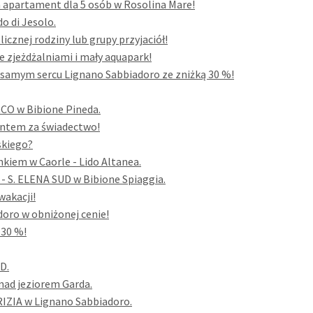
a apartament dla 5 osób w Rosolina Mare!
o di Jesolo.
cznej rodziny lub grupy przyjaciół!
 zjeżdżalniami i mały aquapark!
samym sercu Lignano Sabbiadoro ze zniżką 30 %!
RCO w Bibione Pineda.
entem za świadectwo!
skiego?
kiem w Caorle - Lido Altanea.
- S. ELENA SUD w Bibione Spiaggia.
wakacji!
oro w obniżonej cenie!
 30 %!
D.
nad jeziorem Garda.
RIZIA w Lignano Sabbiadoro.