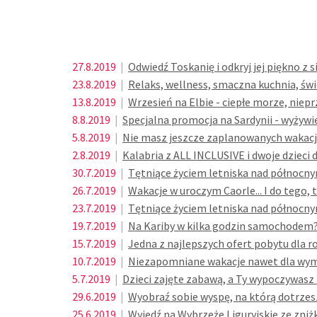
27.8.2019
|
Odwiedź Toskanię i odkryj jej piękno z 
23.8.2019
|
Relaks, wellness, smaczna kuchnia, świ
13.8.2019
|
Wrzesień na Elbie - ciepłe morze, niep
8.8.2019
|
Specjalna promocja na Sardynii - wyżywi
5.8.2019
|
Nie masz jeszcze zaplanowanych wakacji?
2.8.2019
|
Kalabria z ALL INCLUSIVE i dwoje dzieci
30.7.2019
|
Tętniące życiem letniska nad północnym
26.7.2019
|
Wakacje w uroczym Caorle... I do tego, t
23.7.2019
|
Tętniące życiem letniska nad północnym
19.7.2019
|
Na Kariby w kilka godzin samochodem
15.7.2019
|
Jedna z najlepszych ofert pobytu dla r
10.7.2019
|
Niezapomniane wakacje nawet dla wyma
5.7.2019
|
Dzieci zajęte zabawą, a Ty wypoczywasz n
29.6.2019
|
Wyobraź sobie wyspę, na którą dotrzes
25.6.2019
|
Wyjedź na Wybrzeże Liguryjskie ze zniż