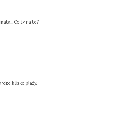
ata... Co ty na to?
dzo blisko plaży.