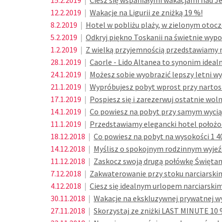
15.2.2019
|
Ciesz się wspaniałymi wakacjami nad J
12.2.2019
|
Wakacje na Ligurii ze zniżką 19 %!
8.2.2019
|
Hotel w pobliżu plaży, w zielonym otocz
5.2.2019
|
Odkryj piękno Toskanii na świetnie w
1.2.2019
|
Z wielką przyjemnością przedstawiamy n
28.1.2019
|
Caorle - Lido Altanea to synonim idealn
24.1.2019
|
Możesz sobie wyobrazić lepszy letni wy
21.1.2019
|
Wypróbujesz pobyt wprost przy nartos
17.1.2019
|
Pospiesz się i zarezerwuj ostatnie wol
14.1.2019
|
Co powiesz na pobyt przy samym wycią
11.1.2019
|
Przedstawiamy elegancki hotel położon
18.12.2018
|
Co powiesz na pobyt na wysokości 1 40
14.12.2018
|
Myślisz o spokojnym rodzinnym wyjeź
11.12.2018
|
Zaskocz swoją drugą połówkę Świętami
7.12.2018
|
Zakwaterowanie przy stoku narciarskim
4.12.2018
|
Ciesz się idealnym urlopem narciarsk
30.11.2018
|
Wakacje na ekskluzywnej prywatnej wy
27.11.2018
|
Skorzystaj ze zniżki LAST MINUTE 10 