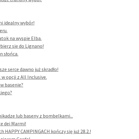
mi idealny wybór!
eru.
atok na wyspie Elba.
bierz się do Lignano!
n słońca.
sze serce dawno już skradło!
 opcji z All Inclusive.
 w basenie?
kiego?
mikadze lub baseny z bombelkami...
e dei Marmi!
h HAPPY CAMPINGACH kończy się już 28.2.!