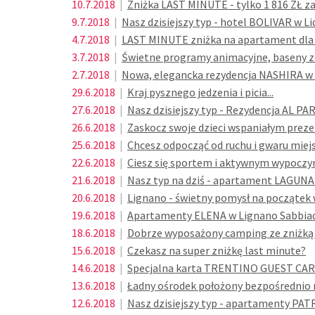
10.7.2018
|
Zniżka LAST MINUTE - tylko 1 816 ZŁ z
9.7.2018
|
Nasz dzisiejszy typ - hotel BOLIVAR w Lid
4.7.2018
|
LAST MINUTE zniżka na apartament dla li
3.7.2018
|
Świetne programy animacyjne, baseny ze
2.7.2018
|
Nowa, elegancka rezydencja NASHIRA w 
29.6.2018
|
Kraj pysznego jedzenia i picia...
27.6.2018
|
Nasz dzisiejszy typ - Rezydencja AL PA
26.6.2018
|
Zaskocz swoje dzieci wspaniałym prez
25.6.2018
|
Chcesz odpocząć od ruchu i gwaru miej
22.6.2018
|
Ciesz się sportem i aktywnym wypoczyn
21.6.2018
|
Nasz typ na dziś - apartament LAGUNA 
20.6.2018
|
Lignano - świetny pomysł na początek 
19.6.2018
|
Apartamenty ELENA w Lignano Sabbiad
18.6.2018
|
Dobrze wyposażony camping ze zniżką
15.6.2018
|
Czekasz na super zniżkę last minute?
14.6.2018
|
Specjalna karta TRENTINO GUEST CAR
13.6.2018
|
Ładny ośrodek położony bezpośrednio 
12.6.2018
|
Nasz dzisiejszy typ - apartamenty PAT