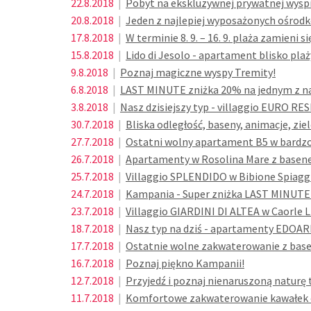
22.8.2018
|
Pobyt na ekskluzywnej prywatnej wyspie
20.8.2018
|
Jeden z najlepiej wyposażonych ośrodk
17.8.2018
|
W terminie 8. 9. – 16. 9. plaża zamieni 
15.8.2018
|
Lido di Jesolo - apartament blisko plaż
9.8.2018
|
Poznaj magiczne wyspy Tremity!
6.8.2018
|
LAST MINUTE zniżka 20% na jednym z na
3.8.2018
|
Nasz dzisiejszy typ - villaggio EURO R
30.7.2018
|
Bliska odległość, baseny, animacje, ziel
27.7.2018
|
Ostatni wolny apartament B5 w bardzo l
26.7.2018
|
Apartamenty w Rosolina Mare z basenem
25.7.2018
|
Villaggio SPLENDIDO w Bibione Spiaggi
24.7.2018
|
Kampania - Super zniżka LAST MINUTE
23.7.2018
|
Villaggio GIARDINI DI ALTEA w Caorle Li
18.7.2018
|
Nasz typ na dziś - apartamenty EDOAR
17.7.2018
|
Ostatnie wolne zakwaterowanie z basene
16.7.2018
|
Poznaj piękno Kampanii!
12.7.2018
|
Przyjedź i poznaj nienaruszoną naturę 
11.7.2018
|
Komfortowe zakwaterowanie kawałek od