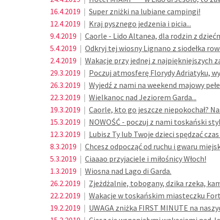
16.4.2019
|
Super zniżki na lubiane campingi!
12.4.2019
|
Kraj pysznego jedzenia i picia...
9.4.2019
|
Caorle - Lido Altanea, dla rodzin z dzieć
5.4.2019
|
Odkryj tej wiosny Lignano z siodełka row
2.4.2019
|
Wakacje przy jednej z najpiękniejszych z
29.3.2019
|
Poczuj atmosferę Florydy Adriatyku, wy
26.3.2019
|
Wyjedź z nami na weekend majowy pełe
22.3.2019
|
Wielkanoc nad Jeziorem Garda...
19.3.2019
|
Caorle, kto go jeszcze niepokochał? Na
15.3.2019
|
NOWOŚĆ - poczuj z nami toskański styl w
12.3.2019
|
Lubisz Ty lub Twoje dzieci spędzać czas
8.3.2019
|
Chcesz odpocząć od ruchu i gwaru miejs
5.3.2019
|
Ciaaao przyjaciele i miłośnicy Włoch!
1.3.2019
|
Wiosna nad Lago di Garda.
26.2.2019
|
Zjeżdżalnie, tobogany, dzika rzeka, ka
22.2.2019
|
Wakacje w toskańskim miasteczku Fort
19.2.2019
|
UWAGA zniżka FIRST MINUTE na naszyc