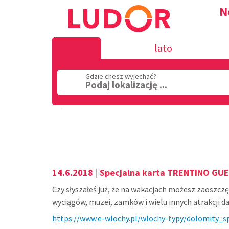
N
lato
Gdzie chesz wyjechać?
Podaj lokalizację ...
Region
14.6.2018
|
Specjalna karta TRENTINO GU
Czy słyszałeś już, że na wakacjach możesz zaoszczę
wyciągów, muzei, zamków i wielu innych atrakcji 
https://www.e-wlochy.pl/wlochy-typy/dolomity_s