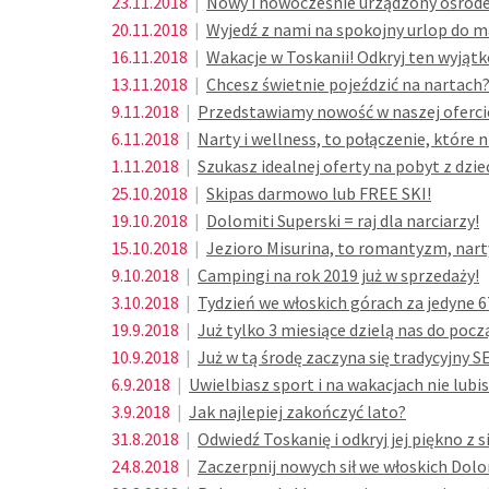
23.11.2018
|
Nowy i nowocześnie urządzony ośrode
20.11.2018
|
Wyjedź z nami na spokojny urlop do ma
16.11.2018
|
Wakacje w Toskanii! Odkryj ten wyjątk
13.11.2018
|
Chcesz świetnie pojeździć na nartach
9.11.2018
|
Przedstawiamy nowość w naszej ofercie
6.11.2018
|
Narty i wellness, to połączenie, które n
1.11.2018
|
Szukasz idealnej oferty na pobyt z dzi
25.10.2018
|
Skipas darmowo lub FREE SKI!
19.10.2018
|
Dolomiti Superski = raj dla narciarzy!
15.10.2018
|
Jezioro Misurina, to romantyzm, narty, 
9.10.2018
|
Campingi na rok 2019 już w sprzedaży!
3.10.2018
|
Tydzień we włoskich górach za jedyne 
19.9.2018
|
Już tylko 3 miesiące dzielą nas do po
10.9.2018
|
Już w tą środę zaczyna się tradycyjny
6.9.2018
|
Uwielbiasz sport i na wakacjach nie lubi
3.9.2018
|
Jak najlepiej zakończyć lato?
31.8.2018
|
Odwiedź Toskanię i odkryj jej piękno z 
24.8.2018
|
Zaczerpnij nowych sił we włoskich Dol