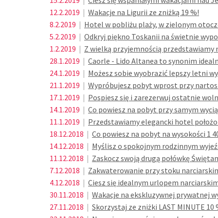
15.2.2019
|
Ciesz się wspaniałymi wakacjami nad J
12.2.2019
|
Wakacje na Ligurii ze zniżką 19 %!
8.2.2019
|
Hotel w pobliżu plaży, w zielonym otocz
5.2.2019
|
Odkryj piękno Toskanii na świetnie w
1.2.2019
|
Z wielką przyjemnością przedstawiamy n
28.1.2019
|
Caorle - Lido Altanea to synonim idealn
24.1.2019
|
Możesz sobie wyobrazić lepszy letni wy
21.1.2019
|
Wypróbujesz pobyt wprost przy nartos
17.1.2019
|
Pospiesz się i zarezerwuj ostatnie wol
14.1.2019
|
Co powiesz na pobyt przy samym wycią
11.1.2019
|
Przedstawiamy elegancki hotel położon
18.12.2018
|
Co powiesz na pobyt na wysokości 1 40
14.12.2018
|
Myślisz o spokojnym rodzinnym wyjeź
11.12.2018
|
Zaskocz swoją drugą połówkę Świętami
7.12.2018
|
Zakwaterowanie przy stoku narciarskim
4.12.2018
|
Ciesz się idealnym urlopem narciarsk
30.11.2018
|
Wakacje na ekskluzywnej prywatnej wy
27.11.2018
|
Skorzystaj ze zniżki LAST MINUTE 10 