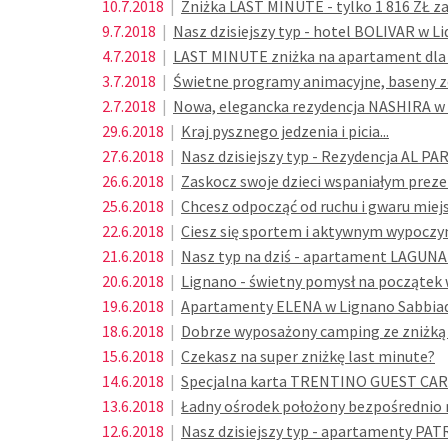
10.7.2018
|
Zniżka LAST MINUTE - tylko 1 816 ZŁ z
9.7.2018
|
Nasz dzisiejszy typ - hotel BOLIVAR w Lid
4.7.2018
|
LAST MINUTE zniżka na apartament dla li
3.7.2018
|
Świetne programy animacyjne, baseny ze
2.7.2018
|
Nowa, elegancka rezydencja NASHIRA w 
29.6.2018
|
Kraj pysznego jedzenia i picia...
27.6.2018
|
Nasz dzisiejszy typ - Rezydencja AL PA
26.6.2018
|
Zaskocz swoje dzieci wspaniałym prez
25.6.2018
|
Chcesz odpocząć od ruchu i gwaru miej
22.6.2018
|
Ciesz się sportem i aktywnym wypoczyn
21.6.2018
|
Nasz typ na dziś - apartament LAGUNA 
20.6.2018
|
Lignano - świetny pomysł na początek 
19.6.2018
|
Apartamenty ELENA w Lignano Sabbiad
18.6.2018
|
Dobrze wyposażony camping ze zniżką
15.6.2018
|
Czekasz na super zniżkę last minute?
14.6.2018
|
Specjalna karta TRENTINO GUEST CAR
13.6.2018
|
Ładny ośrodek położony bezpośrednio 
12.6.2018
|
Nasz dzisiejszy typ - apartamenty PAT