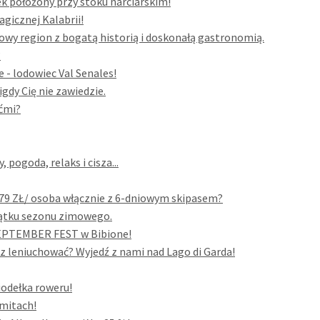
k położony przy stoku narciarskim!
gicznej Kalabrii!
owy region z bogatą historią i doskonałą gastronomią.
?
 - lodowiec Val Senales!
igdy Cię nie zawiedzie.
ećmi?
pogoda, relaks i cisza...
679 ZŁ/ osoba włącznie z 6-dniowym skipasem?
czątku sezonu zimowego.
 SEPTEMBER FEST w Bibione!
sz leniuchować? Wyjedź z nami nad Lago di Garda!
siodełka roweru!
omitach!