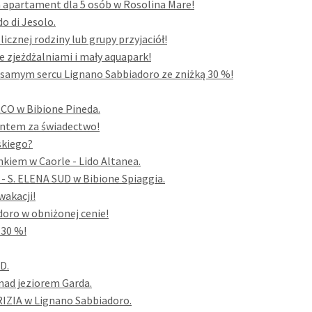
a apartament dla 5 osób w Rosolina Mare!
o di Jesolo.
cznej rodziny lub grupy przyjaciół!
 zjeżdżalniami i mały aquapark!
samym sercu Lignano Sabbiadoro ze zniżką 30 %!
RCO w Bibione Pineda.
entem za świadectwo!
skiego?
kiem w Caorle - Lido Altanea.
- S. ELENA SUD w Bibione Spiaggia.
wakacji!
oro w obniżonej cenie!
 30 %!
D.
nad jeziorem Garda.
RIZIA w Lignano Sabbiadoro.