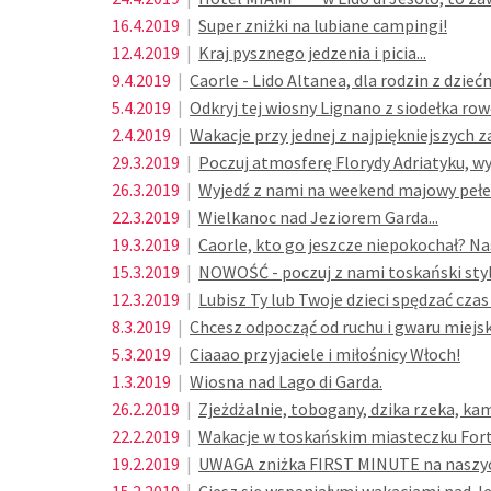
16.4.2019
|
Super zniżki na lubiane campingi!
12.4.2019
|
Kraj pysznego jedzenia i picia...
9.4.2019
|
Caorle - Lido Altanea, dla rodzin z dzieć
5.4.2019
|
Odkryj tej wiosny Lignano z siodełka row
2.4.2019
|
Wakacje przy jednej z najpiękniejszych z
29.3.2019
|
Poczuj atmosferę Florydy Adriatyku, wy
26.3.2019
|
Wyjedź z nami na weekend majowy pełe
22.3.2019
|
Wielkanoc nad Jeziorem Garda...
19.3.2019
|
Caorle, kto go jeszcze niepokochał? Na
15.3.2019
|
NOWOŚĆ - poczuj z nami toskański styl w
12.3.2019
|
Lubisz Ty lub Twoje dzieci spędzać czas
8.3.2019
|
Chcesz odpocząć od ruchu i gwaru miejs
5.3.2019
|
Ciaaao przyjaciele i miłośnicy Włoch!
1.3.2019
|
Wiosna nad Lago di Garda.
26.2.2019
|
Zjeżdżalnie, tobogany, dzika rzeka, ka
22.2.2019
|
Wakacje w toskańskim miasteczku Fort
19.2.2019
|
UWAGA zniżka FIRST MINUTE na naszyc