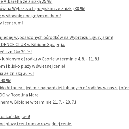
 Albarella ze zniżką 25 %!
ów na Wybrzeżu Liguryjskim ze zniżką 30 %!
się w siłownię pod gołym niebem!
y i centrum!
jlepiej wyposażonych ośrodków na Wybrzeżu Liguryjskim!
ESIDENCE CLUB w Bibione Spiaggia.
eń i zniżka 30 %!
ubianym ośrodku w Caorle w terminie 4. 8. - 11. 8.!
 i blisko plaży w świetnej cenie!
a ze zniżką 30 %!
 40 %!
do Altanea - jeden z najbardziej lubianych ośrodków w naszej ofer
DO w Rosolina Mare.
m w Bibione w terminie 21. 7. - 28. 7.!
toskańskiej wsi!
 plaży i centrum w rozsądnej cenie.