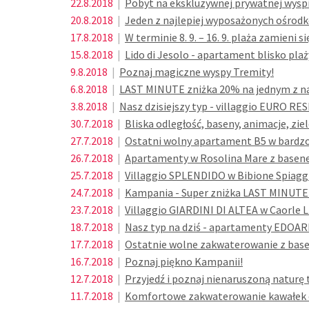
22.8.2018
|
Pobyt na ekskluzywnej prywatnej wyspie
20.8.2018
|
Jeden z najlepiej wyposażonych ośrodk
17.8.2018
|
W terminie 8. 9. – 16. 9. plaża zamieni 
15.8.2018
|
Lido di Jesolo - apartament blisko plaż
9.8.2018
|
Poznaj magiczne wyspy Tremity!
6.8.2018
|
LAST MINUTE zniżka 20% na jednym z na
3.8.2018
|
Nasz dzisiejszy typ - villaggio EURO R
30.7.2018
|
Bliska odległość, baseny, animacje, ziel
27.7.2018
|
Ostatni wolny apartament B5 w bardzo l
26.7.2018
|
Apartamenty w Rosolina Mare z basenem
25.7.2018
|
Villaggio SPLENDIDO w Bibione Spiaggi
24.7.2018
|
Kampania - Super zniżka LAST MINUTE
23.7.2018
|
Villaggio GIARDINI DI ALTEA w Caorle Li
18.7.2018
|
Nasz typ na dziś - apartamenty EDOAR
17.7.2018
|
Ostatnie wolne zakwaterowanie z basene
16.7.2018
|
Poznaj piękno Kampanii!
12.7.2018
|
Przyjedź i poznaj nienaruszoną naturę 
11.7.2018
|
Komfortowe zakwaterowanie kawałek od