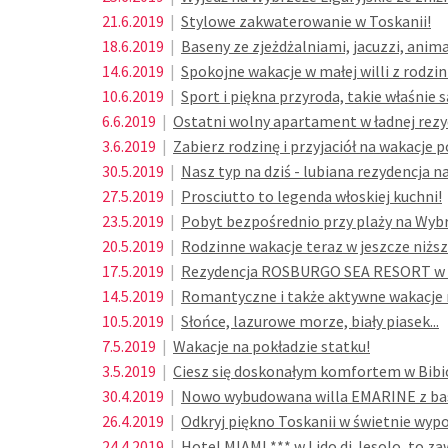
21.6.2019
|
Stylowe zakwaterowanie w Toskanii!
18.6.2019
|
Baseny ze zjeżdżalniami, jacuzzi, anim
14.6.2019
|
Spokojne wakacje w małej willi z rodzin
10.6.2019
|
Sport i piękna przyroda, takie właśnie 
6.6.2019
|
Ostatni wolny apartament w ładnej rezy
3.6.2019
|
Zabierz rodzinę i przyjaciół na wakacje
30.5.2019
|
Nasz typ na dziś - lubiana rezydencja na 
27.5.2019
|
Prosciutto to legenda włoskiej kuchni!
23.5.2019
|
Pobyt bezpośrednio przy plaży na Wybr
20.5.2019
|
Rodzinne wakacje teraz w jeszcze niższ
17.5.2019
|
Rezydencja ROSBURGO SEA RESORT w Abr
14.5.2019
|
Romantyczne i także aktywne wakacje n
10.5.2019
|
Słońce, lazurowe morze, biały piasek...
7.5.2019
|
Wakacje na pokładzie statku!
3.5.2019
|
Ciesz się doskonałym komfortem w Bibi
30.4.2019
|
Nowo wybudowana willa EMARINE z b
26.4.2019
|
Odkryj piękno Toskanii w świetnie w
24.4.2019
|
Hotel MIAMI *** w Lido di Jesolo, to za