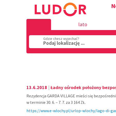
N
lato
Gdzie chesz wyjechać?
Podaj lokalizację ...
Region
13.6.2018
|
Ładny ośrodek położony bezpoś
Rezydencja GARDA VILLAGE mieści się bezpośredni
w terminie 30. 6. – 7. 7. za 3 164 ZŁ.
https://www.e-wlochy.pl/urlop-wlochy/lago-di-ga