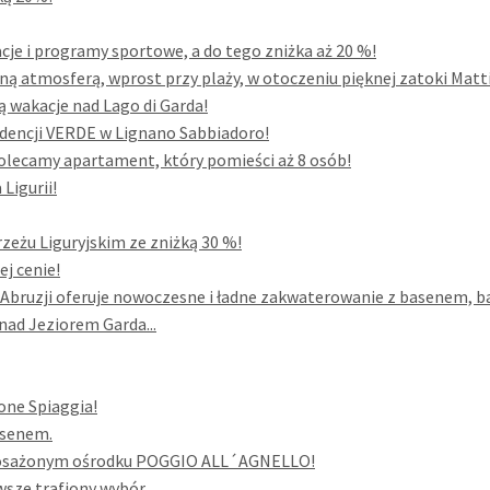
acje i programy sportowe, a do tego zniżka aż 20 %!
ną atmosferą, wprost przy plaży, w otoczeniu pięknej zatoki Mattin
są wakacje nad Lago di Garda!
dencji VERDE w Lignano Sabbiadoro!
 polecamy apartament, który pomieści aż 8 osób!
Ligurii!
zeżu Liguryjskim ze zniżką 30 %!
ej cenie!
uzji oferuje nowoczesne i ładne zakwaterowanie z basenem, bar
ad Jeziorem Garda...
one Spiaggia!
asenem.
yposażonym ośrodku POGGIO ALL´AGNELLO!
wsze trafiony wybór.