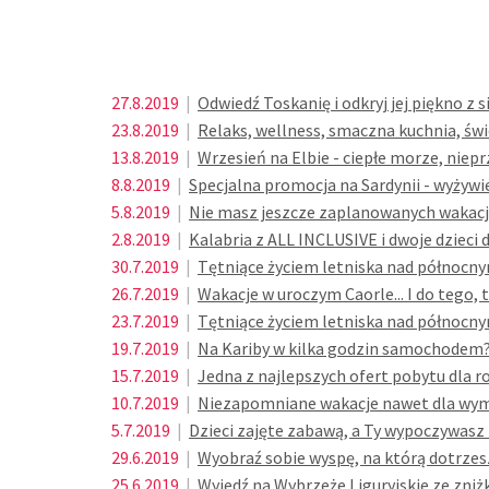
27.8.2019
|
Odwiedź Toskanię i odkryj jej piękno z 
23.8.2019
|
Relaks, wellness, smaczna kuchnia, świ
13.8.2019
|
Wrzesień na Elbie - ciepłe morze, niep
8.8.2019
|
Specjalna promocja na Sardynii - wyżywi
5.8.2019
|
Nie masz jeszcze zaplanowanych wakacji?
2.8.2019
|
Kalabria z ALL INCLUSIVE i dwoje dzieci
30.7.2019
|
Tętniące życiem letniska nad północnym
26.7.2019
|
Wakacje w uroczym Caorle... I do tego, t
23.7.2019
|
Tętniące życiem letniska nad północnym
19.7.2019
|
Na Kariby w kilka godzin samochodem
15.7.2019
|
Jedna z najlepszych ofert pobytu dla r
10.7.2019
|
Niezapomniane wakacje nawet dla wyma
5.7.2019
|
Dzieci zajęte zabawą, a Ty wypoczywasz n
29.6.2019
|
Wyobraź sobie wyspę, na którą dotrzes
25.6.2019
|
Wyjedź na Wybrzeże Liguryjskie ze zniż