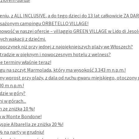
eziorem Garda!
eniu, z ALL INCLUSIVE, a do tego dzieci do 13 lat całkowicie ZA DA
yposażonym campingu ORBETELLO VILLAGE!
owość w naszej ofercie – villaggio GREEN VILLAGE w Lido di Jesol
ych wakacji z dziećmi.
poczynek niż przy jednej z najpiękniejszych plaży we Włoszech?
tradzie w pięknym i nowoczesnym hotelu z welness?
ne terminy właśnie teraz!
gu na szczyt Marmolada, który ma wysokość 3.343 m n.p.m.!
y wprost przy plaży, z dala od ruchu gwaru miejskiego, otoczon
0 m n.p.m.!
dzie w góry?
 w górach...
 ze zniżką 10 %!
im w Monte Bondone!
spie Albarella ze zniżką 20 %!
% na narty w grudniu!