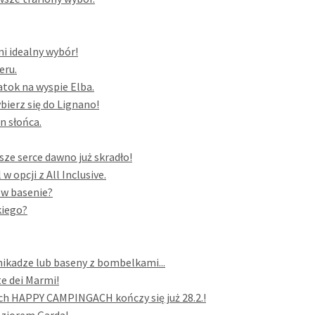
mi idealny wybór!
eru.
atok na wyspie Elba.
bierz się do Lignano!
n słońca.
sze serce dawno już skradło!
 opcji z All Inclusive.
 w basenie?
kiego?
mikadze lub baseny z bombelkami...
e dei Marmi!
h HAPPY CAMPINGACH kończy się już 28.2.!