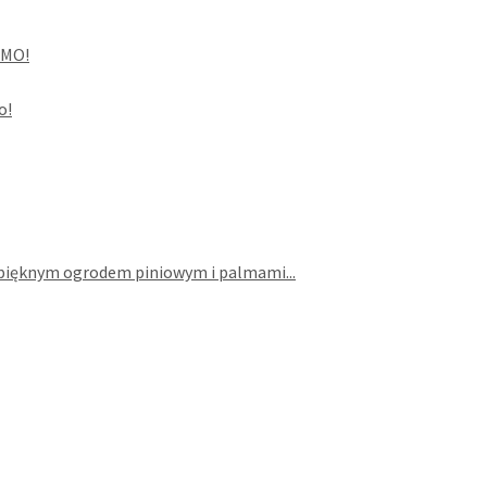
RMO!
o!
y pięknym ogrodem piniowym i palmami...