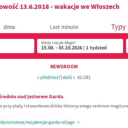
owość 13.6.2018 - wakacje we Włoszech
Typy
zima
Last minute
Kiedy i na jak długo?
15.08. - 03.10.2026 / 1 tydzień
NEWSROOM
«
předchozí
|
další
»
61/181
rednio nad jeziorem Garda.
o przy plaży i stosunkowo blisko historycznego centrum magicz
rda/sirmione/rezydencja-garda-village »