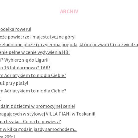
ARCHIV
siodełka roweru!
eże powietrze i majestatyczne góry!
rzeludnione plaże i przyjemna pogoda, która pozwoli Ci na zwiedza
enie pełne w cenie wyżywienia HB!
 Wybierz się do Ligurii!
 do 16 lat darmowo? TAK!
 Adriatykiem to nic dla Ciebie?
uż przy plaży!
 Adriatykiem to nic dla Ciebie?
?
odzin z dziećmi w promocyjnej cenie!
gających w stylowej VILLA PIANI w Toskanii!
a leżaku... Co na to powiesz?
z w kilka godzin jazdy samochodem...
ką 20%!