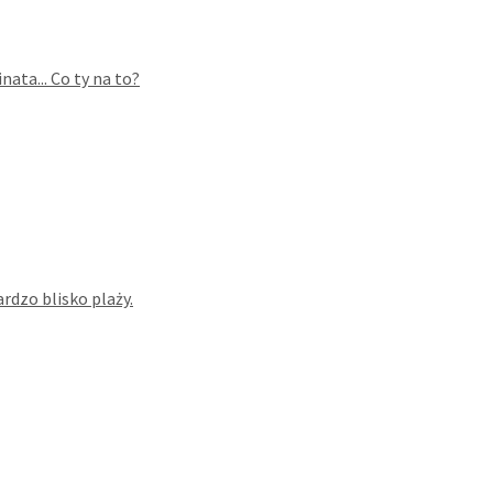
ata... Co ty na to?
dzo blisko plaży.