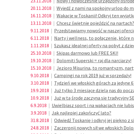
23.11.2018
|
Nowy i nowocześnie urządzony ośrode
20.11.2018
|
Wyjedź z nami na spokojny urlop do ma
16.11.2018
|
Wakacje w Toskanii! Odkryj ten wyjątk
13.11.2018
|
Chcesz świetnie pojeździć na nartach
9.11.2018
|
Przedstawiamy nowość w naszej ofercie
6.11.2018
|
Narty i wellness, to połączenie, które n
1.11.2018
|
Szukasz idealnej oferty na pobyt z dzi
25.10.2018
|
Skipas darmowo lub FREE SKI!
19.10.2018
|
Dolomiti Superski = raj dla narciarzy!
15.10.2018
|
Jezioro Misurina, to romantyzm, narty, 
9.10.2018
|
Campingi na rok 2019 już w sprzedaży!
3.10.2018
|
Tydzień we włoskich górach za jedyne 
19.9.2018
|
Już tylko 3 miesiące dzielą nas do po
10.9.2018
|
Już w tą środę zaczyna się tradycyjny
6.9.2018
|
Uwielbiasz sport i na wakacjach nie lubi
3.9.2018
|
Jak najlepiej zakończyć lato?
31.8.2018
|
Odwiedź Toskanię i odkryj jej piękno z 
24.8.2018
|
Zaczerpnij nowych sił we włoskich Dol