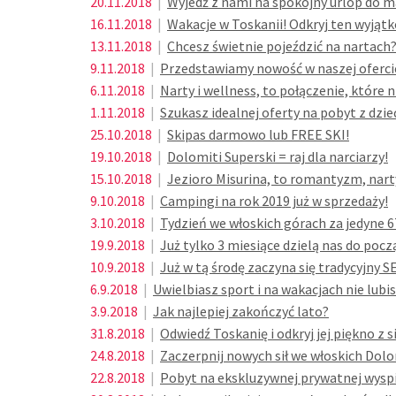
20.11.2018
|
Wyjedź z nami na spokojny urlop do ma
16.11.2018
|
Wakacje w Toskanii! Odkryj ten wyjątk
13.11.2018
|
Chcesz świetnie pojeździć na nartach
9.11.2018
|
Przedstawiamy nowość w naszej ofercie
6.11.2018
|
Narty i wellness, to połączenie, które n
1.11.2018
|
Szukasz idealnej oferty na pobyt z dzi
25.10.2018
|
Skipas darmowo lub FREE SKI!
19.10.2018
|
Dolomiti Superski = raj dla narciarzy!
15.10.2018
|
Jezioro Misurina, to romantyzm, narty, 
9.10.2018
|
Campingi na rok 2019 już w sprzedaży!
3.10.2018
|
Tydzień we włoskich górach za jedyne 
19.9.2018
|
Już tylko 3 miesiące dzielą nas do po
10.9.2018
|
Już w tą środę zaczyna się tradycyjny
6.9.2018
|
Uwielbiasz sport i na wakacjach nie lubi
3.9.2018
|
Jak najlepiej zakończyć lato?
31.8.2018
|
Odwiedź Toskanię i odkryj jej piękno z 
24.8.2018
|
Zaczerpnij nowych sił we włoskich Dol
22.8.2018
|
Pobyt na ekskluzywnej prywatnej wyspie