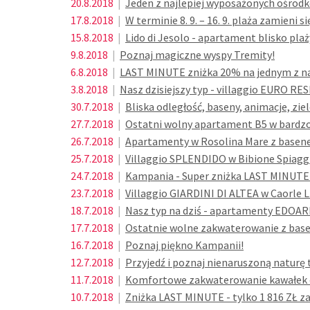
20.8.2018
|
Jeden z najlepiej wyposażonych ośrodk
17.8.2018
|
W terminie 8. 9. – 16. 9. plaża zamieni 
15.8.2018
|
Lido di Jesolo - apartament blisko plaż
9.8.2018
|
Poznaj magiczne wyspy Tremity!
6.8.2018
|
LAST MINUTE zniżka 20% na jednym z na
3.8.2018
|
Nasz dzisiejszy typ - villaggio EURO R
30.7.2018
|
Bliska odległość, baseny, animacje, ziel
27.7.2018
|
Ostatni wolny apartament B5 w bardzo l
26.7.2018
|
Apartamenty w Rosolina Mare z basenem
25.7.2018
|
Villaggio SPLENDIDO w Bibione Spiaggi
24.7.2018
|
Kampania - Super zniżka LAST MINUTE
23.7.2018
|
Villaggio GIARDINI DI ALTEA w Caorle Li
18.7.2018
|
Nasz typ na dziś - apartamenty EDOAR
17.7.2018
|
Ostatnie wolne zakwaterowanie z basene
16.7.2018
|
Poznaj piękno Kampanii!
12.7.2018
|
Przyjedź i poznaj nienaruszoną naturę 
11.7.2018
|
Komfortowe zakwaterowanie kawałek od
10.7.2018
|
Zniżka LAST MINUTE - tylko 1 816 ZŁ z