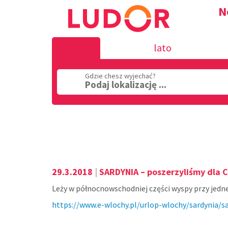
N
lato
Gdzie chesz wyjechać?
Podaj lokalizację ...
Region
29.3.2018
|
SARDYNIA – poszerzyliśmy dla C
Leży w północnowschodniej części wyspy przy jednej
https://www.e-wlochy.pl/urlop-wlochy/sardynia/