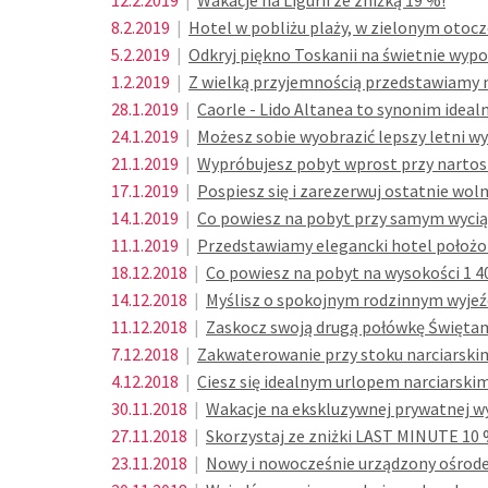
12.2.2019
|
Wakacje na Ligurii ze zniżką 19 %!
8.2.2019
|
Hotel w pobliżu plaży, w zielonym otocz
5.2.2019
|
Odkryj piękno Toskanii na świetnie w
1.2.2019
|
Z wielką przyjemnością przedstawiamy n
28.1.2019
|
Caorle - Lido Altanea to synonim idealn
24.1.2019
|
Możesz sobie wyobrazić lepszy letni wy
21.1.2019
|
Wypróbujesz pobyt wprost przy nartos
17.1.2019
|
Pospiesz się i zarezerwuj ostatnie wol
14.1.2019
|
Co powiesz na pobyt przy samym wycią
11.1.2019
|
Przedstawiamy elegancki hotel położon
18.12.2018
|
Co powiesz na pobyt na wysokości 1 40
14.12.2018
|
Myślisz o spokojnym rodzinnym wyjeź
11.12.2018
|
Zaskocz swoją drugą połówkę Świętami
7.12.2018
|
Zakwaterowanie przy stoku narciarskim
4.12.2018
|
Ciesz się idealnym urlopem narciarsk
30.11.2018
|
Wakacje na ekskluzywnej prywatnej wy
27.11.2018
|
Skorzystaj ze zniżki LAST MINUTE 10 
23.11.2018
|
Nowy i nowocześnie urządzony ośrode