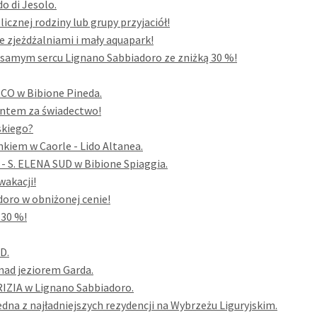
o di Jesolo.
cznej rodziny lub grupy przyjaciół!
 zjeżdżalniami i mały aquapark!
samym sercu Lignano Sabbiadoro ze zniżką 30 %!
RCO w Bibione Pineda.
entem za świadectwo!
skiego?
kiem w Caorle - Lido Altanea.
- S. ELENA SUD w Bibione Spiaggia.
wakacji!
oro w obniżonej cenie!
 30 %!
D.
nad jeziorem Garda.
RIZIA w Lignano Sabbiadoro.
na z najładniejszych rezydencji na Wybrzeżu Liguryjskim.