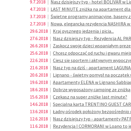
9.7.2018
|
Nasz dzisiejszy typ - hotel BOLIVAR w Lid
4.7.2018
|
LAST MINUTE zniżka na apartament dla li
3.7.2018
|
Świetne programy animacyjne, baseny ze
2.7.2018
|
Nowa, elegancka rezydencja NASHIRA w 
29.6.2018
|
Kraj pysznego jedzenia i picia...
27.6.2018
|
Nasz dzisiejszy typ - Rezydencja AL PA
26.6.2018
|
Zaskocz swoje dzieci wspaniałym prez
25.6.2018
|
Chcesz odpocząć od ruchu i gwaru miej
22.6.2018
|
Ciesz się sportem i aktywnym wypoczyn
21.6.2018
|
Nasz typ na dziś - apartament LAGUNA 
20.6.2018
|
Lignano - świetny pomysł na początek 
19.6.2018
|
Apartamenty ELENA w Lignano Sabbiad
18.6.2018
|
Dobrze wyposażony camping ze zniżką
15.6.2018
|
Czekasz na super zniżkę last minute?
14.6.2018
|
Specjalna karta TRENTINO GUEST CAR
13.6.2018
|
Ładny ośrodek położony bezpośrednio 
12.6.2018
|
Nasz dzisiejszy typ - apartamenty PAT
11.6.2018
|
Rezydencja I CORMORANI w Loano to jed