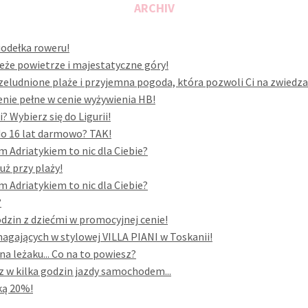
ARCHIV
siodełka roweru!
eże powietrze i majestatyczne góry!
rzeludnione plaże i przyjemna pogoda, która pozwoli Ci na zwiedza
enie pełne w cenie wyżywienia HB!
 Wybierz się do Ligurii!
 do 16 lat darmowo? TAK!
 Adriatykiem to nic dla Ciebie?
uż przy plaży!
 Adriatykiem to nic dla Ciebie?
?
odzin z dziećmi w promocyjnej cenie!
gających w stylowej VILLA PIANI w Toskanii!
a leżaku... Co na to powiesz?
z w kilka godzin jazdy samochodem...
ką 20%!