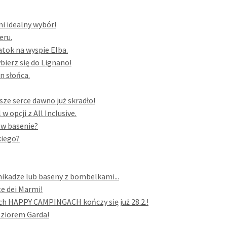
mi idealny wybór!
eru.
atok na wyspie Elba.
bierz się do Lignano!
n słońca.
sze serce dawno już skradło!
 opcji z All Inclusive.
 w basenie?
kiego?
mikadze lub baseny z bombelkami...
e dei Marmi!
h HAPPY CAMPINGACH kończy się już 28.2.!
eziorem Garda!