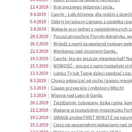
12.4.2019
|
Kraj pysznego jedzenia i picia...
9.4.2019
|
Caorle - Lido Altanea, dla rodzin z dzieć
5.4.2019
|
Odkryj tej wiosny Lignano z siodełka row
2.4.2019
|
Wakacje przy jednej z najpiękniejszych z
29.3.2019
|
Poczuj atmosferę Florydy Adriatyku, wy
26.3.2019
|
Wyjedź z nami na weekend majowy pełe
22.3.2019
|
Wielkanoc nad Jeziorem Garda...
19.3.2019
|
Caorle, kto go jeszcze niepokochał? Na
15.3.2019
|
NOWOŚĆ - poczuj z nami toskański styl w
12.3.2019
|
Lubisz Ty lub Twoje dzieci spędzać czas
8.3.2019
|
Chcesz odpocząć od ruchu i gwaru miejs
5.3.2019
|
Ciaaao przyjaciele i miłośnicy Włoch!
1.3.2019
|
Wiosna nad Lago di Garda.
26.2.2019
|
Zjeżdżalnie, tobogany, dzika rzeka, ka
22.2.2019
|
Wakacje w toskańskim miasteczku Fort
19.2.2019
|
UWAGA zniżka FIRST MINUTE na naszyc
15.2.2019
|
Ciesz się wspaniałymi wakacjami nad J