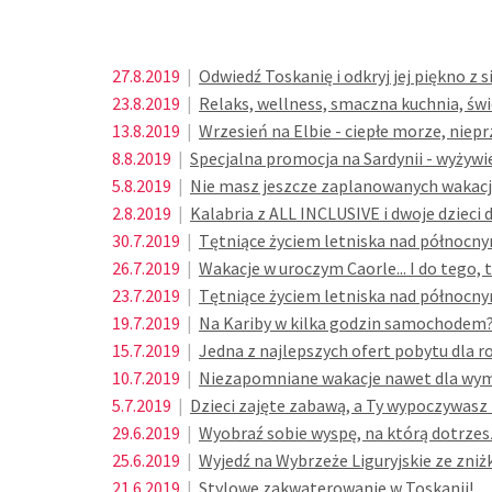
27.8.2019
|
Odwiedź Toskanię i odkryj jej piękno z 
23.8.2019
|
Relaks, wellness, smaczna kuchnia, świ
13.8.2019
|
Wrzesień na Elbie - ciepłe morze, niep
8.8.2019
|
Specjalna promocja na Sardynii - wyżywi
5.8.2019
|
Nie masz jeszcze zaplanowanych wakacji?
2.8.2019
|
Kalabria z ALL INCLUSIVE i dwoje dzieci
30.7.2019
|
Tętniące życiem letniska nad północnym
26.7.2019
|
Wakacje w uroczym Caorle... I do tego, t
23.7.2019
|
Tętniące życiem letniska nad północnym
19.7.2019
|
Na Kariby w kilka godzin samochodem
15.7.2019
|
Jedna z najlepszych ofert pobytu dla r
10.7.2019
|
Niezapomniane wakacje nawet dla wyma
5.7.2019
|
Dzieci zajęte zabawą, a Ty wypoczywasz n
29.6.2019
|
Wyobraź sobie wyspę, na którą dotrzes
25.6.2019
|
Wyjedź na Wybrzeże Liguryjskie ze zniż
21.6.2019
|
Stylowe zakwaterowanie w Toskanii!