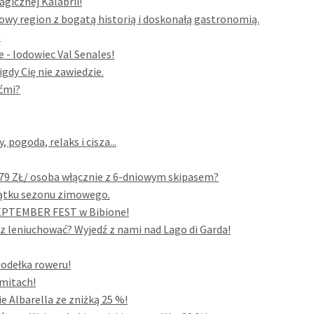
gicznej Kalabrii!
owy region z bogatą historią i doskonałą gastronomią.
?
 - lodowiec Val Senales!
igdy Cię nie zawiedzie.
ećmi?
pogoda, relaks i cisza...
679 ZŁ/ osoba włącznie z 6-dniowym skipasem?
czątku sezonu zimowego.
 SEPTEMBER FEST w Bibione!
sz leniuchować? Wyjedź z nami nad Lago di Garda!
siodełka roweru!
omitach!
 Albarella ze zniżką 25 %!