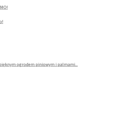
RMO!
o!
y pięknym ogrodem piniowym i palmami...