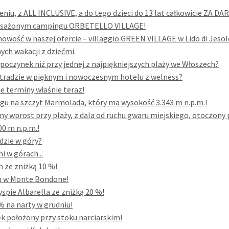
eniu, z ALL INCLUSIVE, a do tego dzieci do 13 lat całkowicie ZA DA
yposażonym campingu ORBETELLO VILLAGE!
owość w naszej ofercie – villaggio GREEN VILLAGE w Lido di Jesol
ych wakacji z dziećmi.
poczynek niż przy jednej z najpiękniejszych plaży we Włoszech?
tradzie w pięknym i nowoczesnym hotelu z welness?
ne terminy właśnie teraz!
gu na szczyt Marmolada, który ma wysokość 3.343 m n.p.m.!
y wprost przy plaży, z dala od ruchu gwaru miejskiego, otoczon
0 m n.p.m.!
dzie w góry?
 w górach...
 ze zniżką 10 %!
im w Monte Bondone!
spie Albarella ze zniżką 20 %!
% na narty w grudniu!
k położony przy stoku narciarskim!