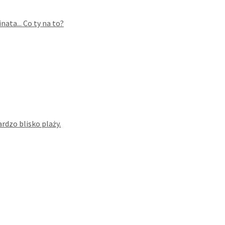
ata... Co ty na to?
dzo blisko plaży.