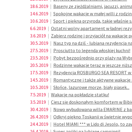
18.6.2019
|
Baseny ze zjeżdżalniami, jacuzzi, anim
14.6.2019
|
Spokojne wakacje w małej willi z rodzin
10.6.2019
|
Sport i piękna przyroda, takie właśnie 
6.6.2019
|
Ostatni wolny apartament w ładnej rezy
3.6.2019
|
Zabierz rodzinę i przyjaciół na wakacje
30.5.2019
|
Nasz typ na dziś - lubiana rezydencja na 
27.5.2019
|
Prosciutto to legenda włoskiej kuchni!
23.5.2019
|
Pobyt bezpośrednio przy plaży na Wybr
20.5.2019
|
Rodzinne wakacje teraz w jeszcze niższ
17.5.2019
|
Rezydencja ROSBURGO SEA RESORT w Abr
14.5.2019
|
Romantyczne i także aktywne wakacje n
10.5.2019
|
Słońce, lazurowe morze, biały piasek...
7.5.2019
|
Wakacje na pokładzie statku!
3.5.2019
|
Ciesz się doskonałym komfortem w Bibi
30.4.2019
|
Nowo wybudowana willa EMARINE z b
26.4.2019
|
Odkryj piękno Toskanii w świetnie w
24.4.2019
|
Hotel MIAMI *** w Lido di Jesolo, to za
16.4.2019
|
Super zniżki na lubiane campingi!