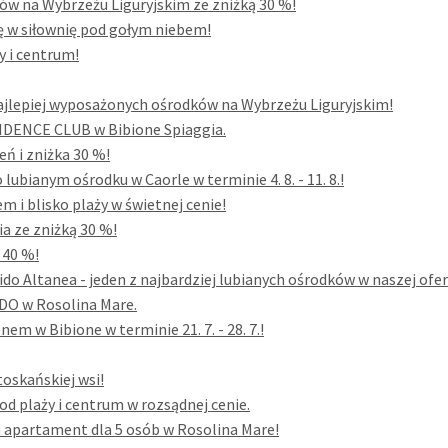
ów na Wybrzeżu Liguryjskim ze zniżką 30 %!
się w siłownię pod gołym niebem!
y i centrum!
jlepiej wyposażonych ośrodków na Wybrzeżu Liguryjskim!
ESIDENCE CLUB w Bibione Spiaggia.
eń i zniżka 30 %!
ubianym ośrodku w Caorle w terminie 4. 8. - 11. 8.!
 i blisko plaży w świetnej cenie!
a ze zniżką 30 %!
 40 %!
do Altanea - jeden z najbardziej lubianych ośrodków w naszej ofer
DO w Rosolina Mare.
m w Bibione w terminie 21. 7. - 28. 7.!
toskańskiej wsi!
 plaży i centrum w rozsądnej cenie.
a apartament dla 5 osób w Rosolina Mare!