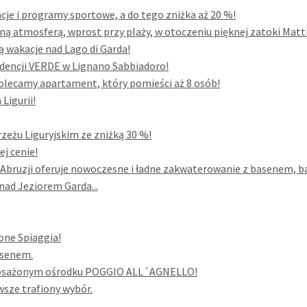
acje i programy sportowe, a do tego zniżka aż 20 %!
ną atmosferą, wprost przy plaży, w otoczeniu pięknej zatoki Mattin
są wakacje nad Lago di Garda!
dencji VERDE w Lignano Sabbiadoro!
 polecamy apartament, który pomieści aż 8 osób!
Ligurii!
zeżu Liguryjskim ze zniżką 30 %!
ej cenie!
uzji oferuje nowoczesne i ładne zakwaterowanie z basenem, bar
ad Jeziorem Garda...
one Spiaggia!
asenem.
yposażonym ośrodku POGGIO ALL´AGNELLO!
wsze trafiony wybór.