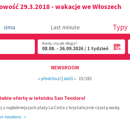
owość 29.3.2018 - wakacje we Włoszech
Typy
zima
Last minute
Kiedy i na jak długo?
08.08. - 26.09.2026 / 1 tydzień
NEWSROOM
«
předchozí
|
další
»
15/181
iebie ofertę w letnisku San Teodoro!
 z najładniejszych plaży La Cinta z krystalicznie czystą wodą.
san-teodoro »